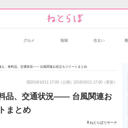
グルメ
地域
住まい
と未来を見通す
スマホと通信の最新トレンド
進化するPCとデ
備え、食料品、交通状況―― 台風関連お役立ちツイートまとめ
のいまが分かる
企業ITのトレンドを詳説
経営リーダーの
2019/10/11 17:00（公開）
2019/10/11 17:00（更新）
料品、交通状況―― 台風関連お
T製品の総合サイト
IT製品の技術・比較・事例
製造業のIT導入
トまとめ
ねとらぼリサーチ