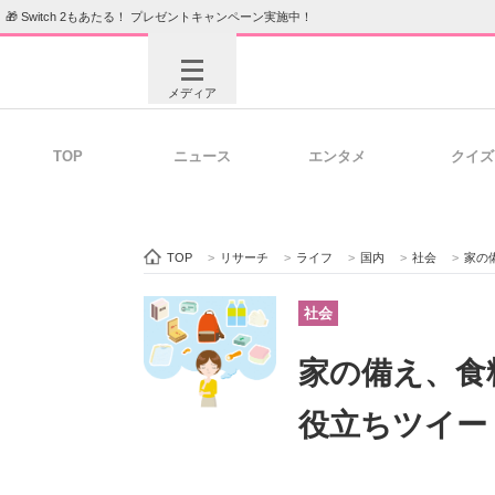
🎁 Switch 2もあたる！ プレゼントキャンペーン実施中！
メディア
TOP
ニュース
エンタメ
クイズ
注目記事を集めた総合ページ
ITの今
TOP
>
リサーチ
>
ライフ
>
国内
>
社会
>
家の
ビジネスと働き方のヒント
AI活用
社会
家の備え、食
ITエンジニア向け専門サイト
企業向けI
役立ちツイー