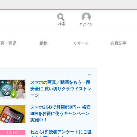
検索
ログイン
教育・育児
動物
リサーチ
会員記事
バイスの未来
好きが集まる 比べて選べる
- PR -
スマホの写真／動画をもう一段
コミュニティ
マーケ×ITの今がよく分かる
安全に 買い切りクラウドストレ
ージ
スマホ2GBで月額850円～ 格安
・活用を支援
SIMをお得に使うキャンペーン
実施中！
ねとらぼ 読者アンケートにご協