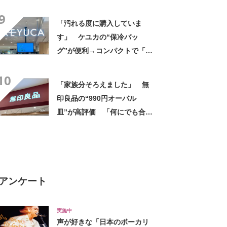
正解」「普通に美味い」「手
9
軽で最高」
「汚れる度に購入していま
す」 ケユカの“保冷バッ
グ”が便利→コンパクトで「ち
ょうど良かった」「かわいく
10
ていつもにやにや」「お弁当
「家族分そろえました」 無
箱、お箸、おやつを入れるの
印良品の“990円オーバル
に十分」
皿”が高評価 「何にでも合
う」「盛り付けるだけでカフ
ェっぽくなってお気に入り」
アンケート
実施中
声が好きな「日本のボーカリ