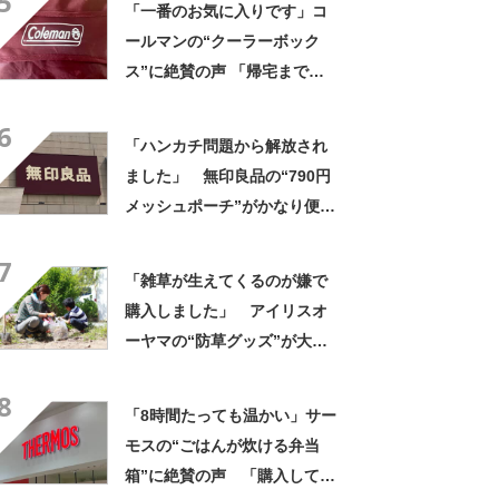
5
「一番のお気に入りです」コ
った」
ールマンの“クーラーボック
ス”に絶賛の声 「帰宅まで冷
たいまま」「リピート購入し
6
ました」
「ハンカチ問題から解放され
ました」 無印良品の“790円
メッシュポーチ”がかなり便
利 「濡れてもすぐ乾く」
7
「追加購入を考えています」
「雑草が生えてくるのが嫌で
購入しました」 アイリスオ
ーヤマの“防草グッズ”が大人
気 「今回で3度目の購入」
8
「施工が楽で簡単」
「8時間たっても温かい」サー
モスの“ごはんが炊ける弁当
箱”に絶賛の声 「購入して大