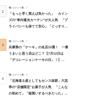
コメント数：
7
2
「もっと早く買えば良かった」 カイン
ズの“車内遮光カーテン”が大人気 「プ
ライバシーも保てて安心」「ぐっすり眠
れました」（2/2） | ライフ ねとらぼリ
サーチ：2ページ目
コメント数：
7
3
兵庫県の「ケーキ」の名店10選！ 一番
うまいと思う店はどこ？【7月12日は
「デコレーションケーキの日」！】
（2/4） | 兵庫県 ねとらぼリサーチ：2ペ
ージ目
コメント数：
5
4
「北海道土産としてもセンス抜群」六花
亭の“店舗限定”お菓子が人気 「こんな
の初めて」「箱買いするべきだった」
（1/2） | 北海道 ねとらぼリサーチ