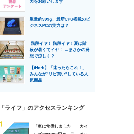
力をお願いします
門メディア
建設×テクノロジーの最前線
重量約999g、最新CPU搭載のビ
ジネスPCの実力は？
階段イヤ！ 階段イヤ！夏は階
段が暑くてイヤ！ →まさかの発
想で涼しく？
【iHerb】「迷ったらこれ！」
みんなが"リピ買い"している人
気商品
「ライフ」のアクセスランキング
1
「車に常備しました」 カイ