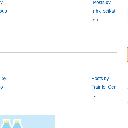
by
Posts by
ous
nhk_seikat
su
 by
Posts by
fo_
Trainfo_Cen
tral