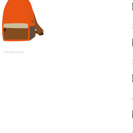
advertisement