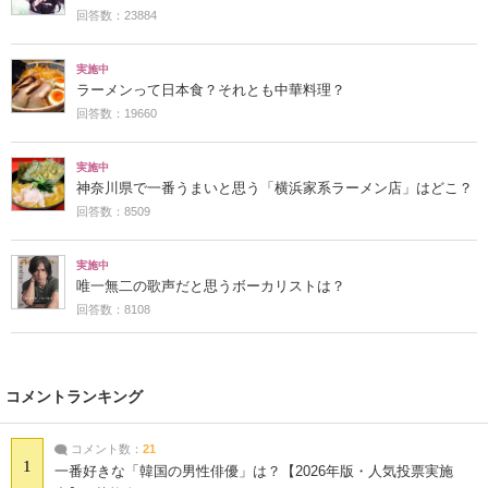
回答数：23884
実施中
ラーメンって日本食？それとも中華料理？
回答数：19660
実施中
神奈川県で一番うまいと思う「横浜家系ラーメン店」はどこ？
回答数：8509
実施中
唯一無二の歌声だと思うボーカリストは？
回答数：8108
コメントランキング
コメント数：
21
1
一番好きな「韓国の男性俳優」は？【2026年版・人気投票実施