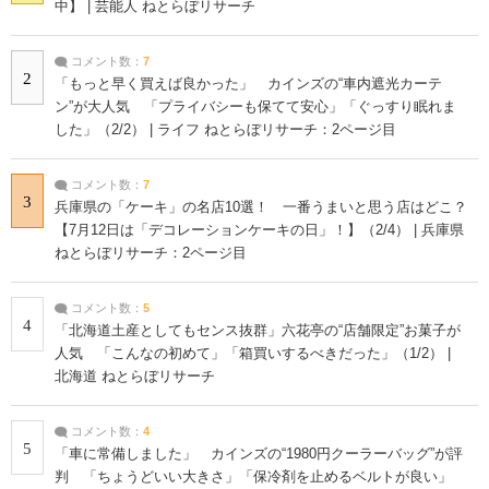
中】 | 芸能人 ねとらぼリサーチ
コメント数：
7
2
「もっと早く買えば良かった」 カインズの“車内遮光カーテ
ン”が大人気 「プライバシーも保てて安心」「ぐっすり眠れま
した」（2/2） | ライフ ねとらぼリサーチ：2ページ目
コメント数：
7
3
兵庫県の「ケーキ」の名店10選！ 一番うまいと思う店はどこ？
【7月12日は「デコレーションケーキの日」！】（2/4） | 兵庫県
ねとらぼリサーチ：2ページ目
コメント数：
5
4
「北海道土産としてもセンス抜群」六花亭の“店舗限定”お菓子が
人気 「こんなの初めて」「箱買いするべきだった」（1/2） |
北海道 ねとらぼリサーチ
コメント数：
4
5
「車に常備しました」 カインズの“1980円クーラーバッグ”が評
判 「ちょうどいい大きさ」「保冷剤を止めるベルトが良い」