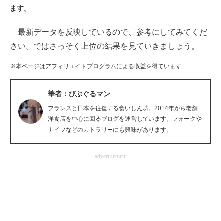
ます。
ITの今と未来を見通す
最新データを反映しているので、参考にしてみてくだ
スマホと通信の最新トレンド
さい。ではさっそく上位の結果を見ていきましょう。
進化するPCとデバイスの未来
※本ページはアフィリエイトプログラムによる収益を得ています
好きが集まる 比べて選べる
筆者：びぶぐるマン
ビジネスと働き方のヒント
フランスと日本を往復する食いしん坊。2014年から老舗
洋食店を中心に回るブログを運営しています。フォークや
AI活用のいまが分かる
ナイフなどのカトラリーにも興味があります。
企業ITのトレンドを詳説
advertisement
経営リーダーのコミュニティ
マーケ×ITの今がよく分かる
ITエンジニア向け専門サイト