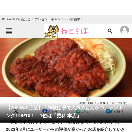
🎁 Switch 2もあたる！ プレゼントキャンペーン実施中！
ねとらぼメニュー
TOP
ニュース
エンタメ
クイズ
グルメ
地域
住まい
教育・育児
動物
リサーチ
とんかつ
2023/08/22 18:25（公開）
画像：PIXTA（画像はイメージです）
会員記事
【2023年8月版】「和歌山県で人気のとんかつ」ランキ
X
Share
LINE
hatena
ングTOP10！ 1位は「更科 本店」
メディア
和歌山県でおすすめのとんかつ店を探している人に向けて、
2023年8月にユーザーからの評価が高かったお店を紹介していき
注目記事を集めた総合ページ