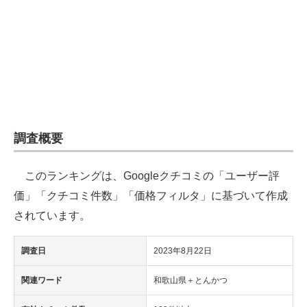
企業向けIT製品の総合サイト
IT製品の技術・比較・事例
製造業のIT導入・活用を支援
モノづくり技術者専門サイト
エレクトロニクス専門サイト
調査概要
電子設計の基本と応用
このランキングは、Googleクチコミの「ユーザー評
エネルギーの専門メディア
価」「クチコミ件数」「価格フィルタ」に基づいて作成
されています。
建設×テクノロジーの最前線
調査日
2023年8月22日
ちょっと気になるネットの話題
関連ワード
和歌山県＋とんかつ