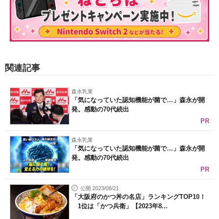
関連記事
森永乳業
「気になっていた認知機能が菌で…」森永が開
発。感動の70代続出
PR
森永乳業
「気になっていた認知機能が菌で…」森永が開
発。感動の70代続出
PR
公開 2023/08/21
「大阪府のかつ丼の名店」ランキングTOP10！
1位は「かつ兵衛」【2023年8...