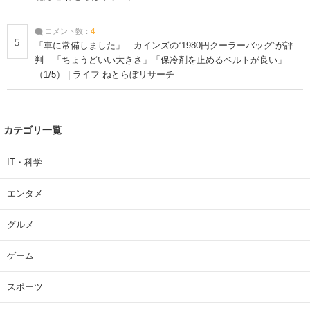
コメント数：
4
5
「車に常備しました」 カインズの“1980円クーラーバッグ”が評
判 「ちょうどいい大きさ」「保冷剤を止めるベルトが良い」
（1/5） | ライフ ねとらぼリサーチ
カテゴリ一覧
IT・科学
エンタメ
グルメ
ゲーム
スポーツ