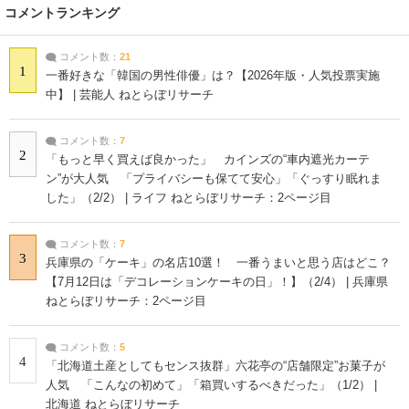
コメントランキング
コメント数：
21
1
一番好きな「韓国の男性俳優」は？【2026年版・人気投票実施
中】 | 芸能人 ねとらぼリサーチ
コメント数：
7
2
「もっと早く買えば良かった」 カインズの“車内遮光カーテ
ン”が大人気 「プライバシーも保てて安心」「ぐっすり眠れま
した」（2/2） | ライフ ねとらぼリサーチ：2ページ目
コメント数：
7
3
兵庫県の「ケーキ」の名店10選！ 一番うまいと思う店はどこ？
【7月12日は「デコレーションケーキの日」！】（2/4） | 兵庫県
ねとらぼリサーチ：2ページ目
コメント数：
5
4
「北海道土産としてもセンス抜群」六花亭の“店舗限定”お菓子が
人気 「こんなの初めて」「箱買いするべきだった」（1/2） |
北海道 ねとらぼリサーチ