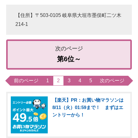
【住所】〒503-0105 岐阜県大垣市墨俣町二ツ木
214-1
第6位～
前のページ
1
2
3
4
5
次のページ
【楽天】PR：お買い物マラソンは
8/11（火）01:59まで！ まずはエ
ントリーから！