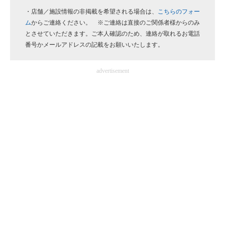
・店舗／施設情報の非掲載を希望される場合は、
こちらのフォー
企業向けIT製品の総合サイト
ム
からご連絡ください。 ※ご連絡は直接のご関係者様からのみ
IT製品の技術・比較・事例
とさせていただきます。ご本人確認のため、連絡が取れるお電話
番号かメールアドレスの記載をお願いいたします。
製造業のIT導入・活用を支援
advertisement
モノづくり技術者専門サイト
エレクトロニクス専門サイト
電子設計の基本と応用
エネルギーの専門メディア
建設×テクノロジーの最前線
ちょっと気になるネットの話題