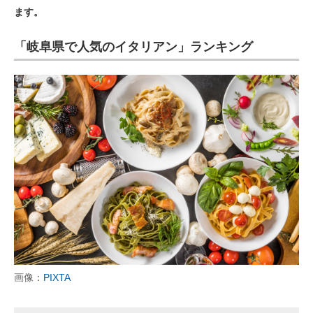
ます。
ITの今と未来を見通す
「岐阜県で人気のイタリアン」ランキング
スマホと通信の最新トレンド
進化するPCとデバイスの未来
好きが集まる 比べて選べる
ビジネスと働き方のヒント
AI活用のいまが分かる
企業ITのトレンドを詳説
経営リーダーのコミュニティ
マーケ×ITの今がよく分かる
画像：
PIXTA
ITエンジニア向け専門サイト