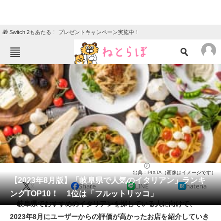
🎁 Switch 2もあたる！ プレゼントキャンペーン実施中！
ねとらぼメニュー
TOP
ニュース
エンタメ
クイズ
グルメ
地域
住まい
教育・育児
動物
リサーチ
イタリアン
2023/08/23 15:50（公開）
出典：PIXTA（画像はイメージです）
会員記事
【2023年8月版】「岐阜県で人気のイタリアン」ランキ
X
Share
LINE
hatena
ングTOP10！ 1位は「フルットリッコ」
メディア
岐阜県でおすすめのイタリアンを探している人に向けて、
2023年8月にユーザーからの評価が高かったお店を紹介していき
注目記事を集めた総合ページ