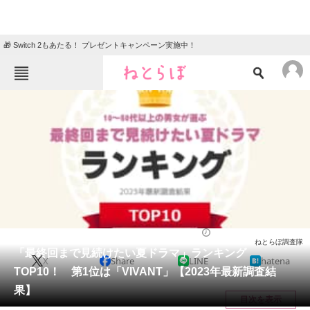
🎁 Switch 2もあたる！ プレゼントキャンペーン実施中！
ねとらぼメニュー
TOP
ニュース
エンタメ
クイズ
グルメ
地域
住まい
教育・育児
動物
リサーチ
ドラマ
2023/08/24 21:35（公開）
ねとらぼ調査隊
会員記事
「最終回まで見続けたい夏ドラマ」ランキング
X
Share
LINE
hatena
TOP10！ 第1位は「VIVANT」【2023年最新調査結
メディア
果】
目次を表示
注目記事を集めた総合ページ