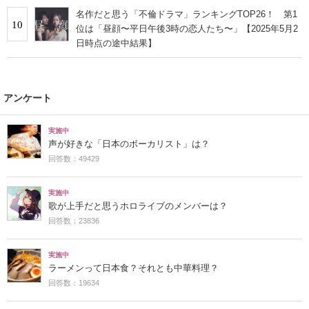
名作だと思う「不倫ドラマ」ランキングTOP26！ 第1
10
位は「昼顔〜平日午後3時の恋人たち〜」【2025年5月2
日時点の途中結果】
アンケート
実施中
声が好きな「日本のボーカリスト」は？
回答数：49429
実施中
歌が上手だと思うホロライブのメンバーは？
回答数：23836
実施中
ラーメンって日本食？それとも中華料理？
回答数：19634