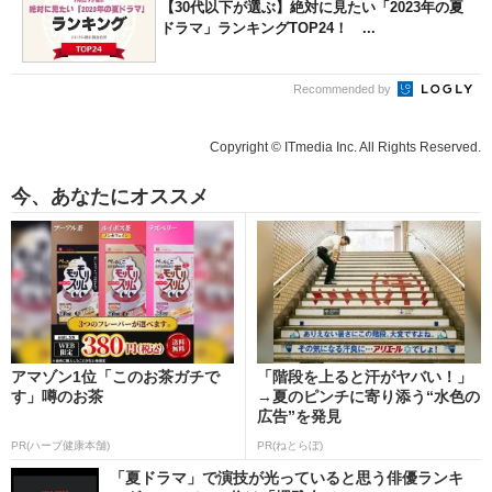
【30代以下が選ぶ】絶対に見たい「2023年の夏
ドラマ」ランキングTOP24！ ...
Recommended by
Copyright © ITmedia Inc. All Rights Reserved.
今、あなたにオススメ
アマゾン1位「このお茶ガチで
「階段を上ると汗がヤバい！」
す」噂のお茶
→夏のピンチに寄り添う“水色の
広告”を発見
PR(ハーブ健康本舗)
PR(ねとらぼ)
「夏ドラマ」で演技が光っていると思う俳優ランキ