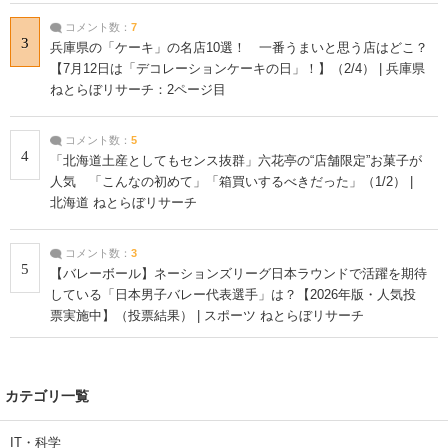
コメント数：
7
3
兵庫県の「ケーキ」の名店10選！ 一番うまいと思う店はどこ？
【7月12日は「デコレーションケーキの日」！】（2/4） | 兵庫県
ねとらぼリサーチ：2ページ目
コメント数：
5
4
「北海道土産としてもセンス抜群」六花亭の“店舗限定”お菓子が
人気 「こんなの初めて」「箱買いするべきだった」（1/2） |
北海道 ねとらぼリサーチ
コメント数：
3
5
【バレーボール】ネーションズリーグ日本ラウンドで活躍を期待
している「日本男子バレー代表選手」は？【2026年版・人気投
票実施中】（投票結果） | スポーツ ねとらぼリサーチ
カテゴリ一覧
IT・科学