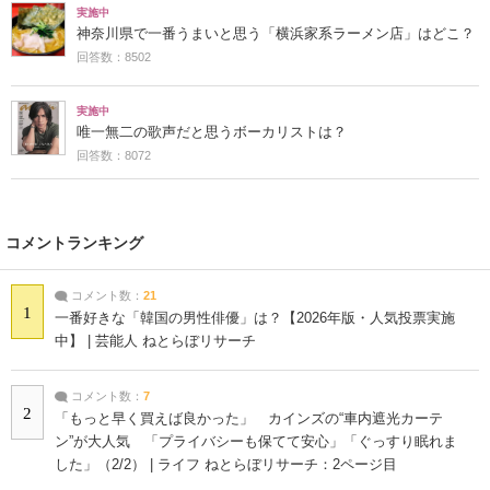
実施中
神奈川県で一番うまいと思う「横浜家系ラーメン店」はどこ？
回答数：8502
実施中
唯一無二の歌声だと思うボーカリストは？
回答数：8072
コメントランキング
コメント数：
21
1
一番好きな「韓国の男性俳優」は？【2026年版・人気投票実施
中】 | 芸能人 ねとらぼリサーチ
コメント数：
7
2
「もっと早く買えば良かった」 カインズの“車内遮光カーテ
ン”が大人気 「プライバシーも保てて安心」「ぐっすり眠れま
した」（2/2） | ライフ ねとらぼリサーチ：2ページ目