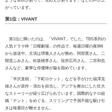
ような余白があって、見応えがあります」などの声が上
がっています。
第1位：VIVANT
第1位に輝いたのは、「VIVANT」でした。TBS系列の
人気ドラマ枠「日曜劇場」の作品で、毎週日曜の夜9時
から放送中。主演は堺雅人さんが務め、阿部寛さん、二
階堂ふみさん、松坂桃李さん、役所広司さん、二宮和也
さんなど、豪華な俳優陣が脇を固めています。
「半沢直樹」「下町ロケット」などを手がけた福澤克
雄さんが原作・演出を担当し、アジアを舞台にした壮大
なストーリーが繰り広げられています。国際的なテロ組
織「テント」をめぐる、スリリングで予測不能な駆け引
きは毎週目が離せません。