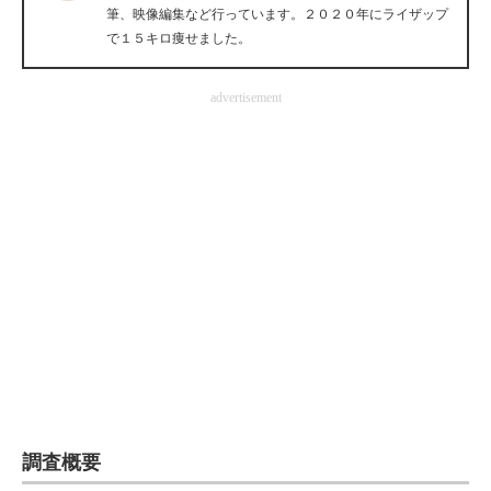
筆、映像編集など行っています。２０２０年にライザップ
企業向けIT製品の総合サイト
で１５キロ痩せました。
IT製品の技術・比較・事例
advertisement
製造業のIT導入・活用を支援
モノづくり技術者専門サイト
エレクトロニクス専門サイト
電子設計の基本と応用
エネルギーの専門メディア
建設×テクノロジーの最前線
ちょっと気になるネットの話題
調査概要