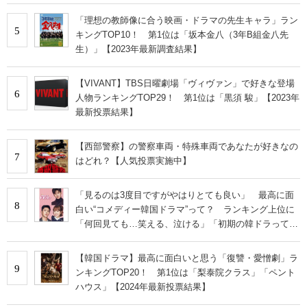
「理想の教師像に合う映画・ドラマの先生キャラ」ラン
5
キングTOP10！ 第1位は「坂本金八（3年B組金八先
生）」【2023年最新調査結果】
【VIVANT】TBS日曜劇場「ヴィヴァン」で好きな登場
6
人物ランキングTOP29！ 第1位は「黒須 駿」【2023年
最新投票結果】
【西部警察】の警察車両・特殊車両であなたが好きなの
7
はどれ？【人気投票実施中】
「見るのは3度目ですがやはりとても良い」 最高に面
8
白い“コメディー韓国ドラマ”って？ ランキング上位に
「何回見ても…笑える、泣ける」「初期の韓ドラって良
いですね！」の声
【韓国ドラマ】最高に面白いと思う「復讐・愛憎劇」ラ
9
ンキングTOP20！ 第1位は「梨泰院クラス」「ペント
ハウス」【2024年最新投票結果】