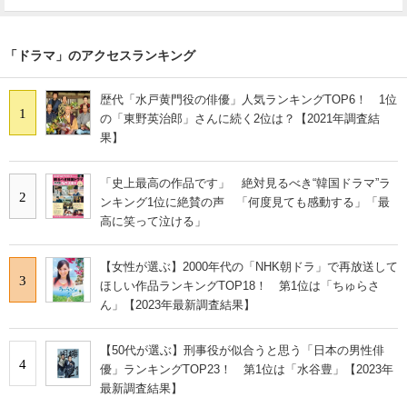
「ドラマ」のアクセスランキング
歴代「水戸黄門役の俳優」人気ランキングTOP6！ 1位
1
の「東野英治郎」さんに続く2位は？【2021年調査結
果】
「史上最高の作品です」 絶対見るべき“韓国ドラマ”ラ
2
ンキング1位に絶賛の声 「何度見ても感動する」「最
高に笑って泣ける」
【女性が選ぶ】2000年代の「NHK朝ドラ」で再放送して
3
ほしい作品ランキングTOP18！ 第1位は「ちゅらさ
ん」【2023年最新調査結果】
【50代が選ぶ】刑事役が似合うと思う「日本の男性俳
4
優」ランキングTOP23！ 第1位は「水谷豊」【2023年
最新調査結果】