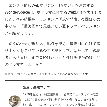
エンタメ情報Webマガジン「TVマガ」を運営する
ITの今と未来を見通す
WonderSpaceは、夏ドラマに関するWeb調査を実施しま
した。その結果を、ランキング形式で発表。今回はその
スマホと通信の最新トレンド
中から、「最終回まで見続けたい夏ドラマ」のランキン
進化するPCとデバイスの未来
グを紹介します。
好きが集まる 比べて選べる
多くの作品が折り返し地点を迎え、最終回に向けて盛
り上がりを見せている今年の夏ドラマ。はたして、視聴
ビジネスと働き方のヒント
者から「最終回まで見続けたい」と評価を得たのは、ど
AI活用のいまが分かる
のドラマでしょうか？
企業ITのトレンドを詳説
※本ページはアフィリエイトプログラムによる収益を得ています
経営リーダーのコミュニティ
筆者：高橋マナブ
マーケ×ITの今がよく分かる
1979年生まれ。雑誌編集者→IT企業でニュースサイトの立
ち上げ→民放テレビ局で番組制作と様々なエンタメ業界を
ITエンジニア向け専門サイト
渡り歩く。その後、フリーとなりエンタメ関連の記事執