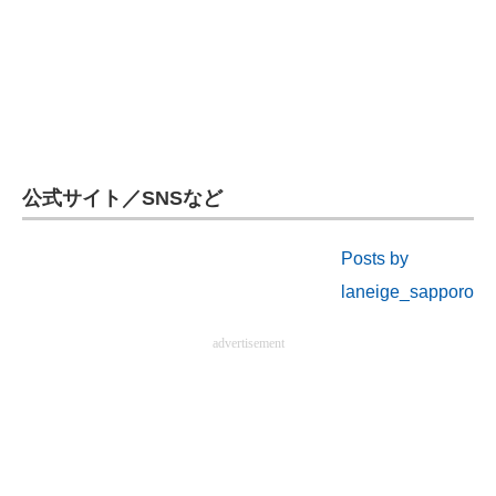
企業向けIT製品の総合サイト
IT製品の技術・比較・事例
製造業のIT導入・活用を支援
モノづくり技術者専門サイト
公式サイト／SNSなど
エレクトロニクス専門サイト
Posts by
電子設計の基本と応用
laneige_sapporo
エネルギーの専門メディア
advertisement
建設×テクノロジーの最前線
ちょっと気になるネットの話題