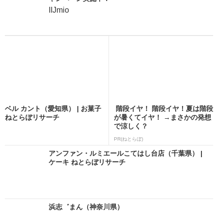
IIJmio
ベル カント（愛知県） | お菓子
階段イヤ！ 階段イヤ！夏は階段
ねとらぼリサーチ
が暑くてイヤ！ →まさかの発想
で涼しく？
PR(ねとらぼ)
アンファン・ルミエールこてはし台店（千葉県） |
ケーキ ねとらぼリサーチ
浜志゛まん（神奈川県）