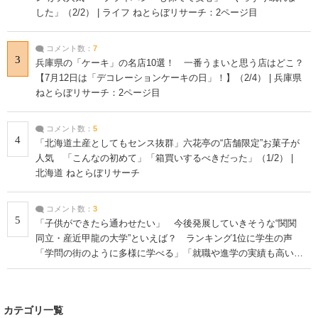
した」（2/2） | ライフ ねとらぼリサーチ：2ページ目
コメント数：
7
3
兵庫県の「ケーキ」の名店10選！ 一番うまいと思う店はどこ？
【7月12日は「デコレーションケーキの日」！】（2/4） | 兵庫県
ねとらぼリサーチ：2ページ目
コメント数：
5
4
「北海道土産としてもセンス抜群」六花亭の“店舗限定”お菓子が
人気 「こんなの初めて」「箱買いするべきだった」（1/2） |
北海道 ねとらぼリサーチ
コメント数：
3
5
「子供ができたら通わせたい」 今後発展していきそうな“関関
同立・産近甲龍の大学”といえば？ ランキング1位に学生の声
「学問の街のように多様に学べる」「就職や進学の実績も高い」
| 大学 ねとらぼリサーチ
カテゴリ一覧