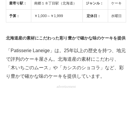
最寄り駅：
南郷１８丁目駅（北海道）
ジャンル：
ケーキ
ITの今と未来を見通す
予算：
￥1,000～￥1,999
定休日：
水曜日
スマホと通信の最新トレンド
進化するPCとデバイスの未来
北海道産の素材にこだわった彩り豊かで確かな味のケーキを提供
「Patisserie Laneige」は。25年以上の歴史を持つ、地元
好きが集まる 比べて選べる
で評判のケーキ屋さん。北海道産の素材にこだわり、
ビジネスと働き方のヒント
「木いちごのムース」や「カシスのショコラ」など、彩
AI活用のいまが分かる
り豊かで確かな味のケーキを提供しています。
advertisement
企業ITのトレンドを詳説
経営リーダーのコミュニティ
マーケ×ITの今がよく分かる
ITエンジニア向け専門サイト