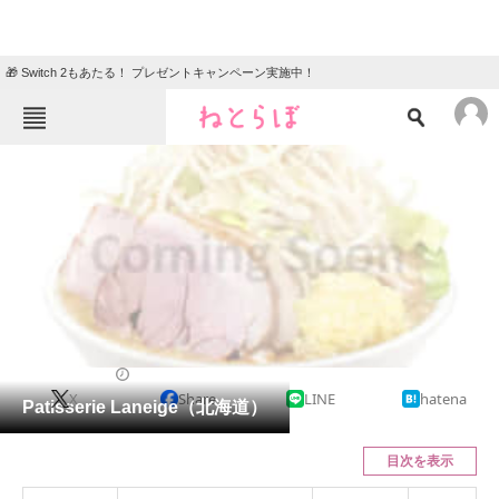
🎁 Switch 2もあたる！ プレゼントキャンペーン実施中！
ねとらぼメニュー
TOP
ニュース
エンタメ
クイズ
グルメ
地域
住まい
教育・育児
動物
リサーチ
ケーキ
2023/09/22 13:50（公開）
X
Share
LINE
hatena
会員記事
Patisserie Laneige（北海道）
メディア
目次を表示
注目記事を集めた総合ページ