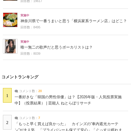
回答数：19617
実施中
神奈川県で一番うまいと思う「横浜家系ラーメン店」はどこ？
回答数：8495
実施中
唯一無二の歌声だと思うボーカリストは？
回答数：8039
コメントランキング
コメント数：
20
1
一番好きな「韓国の男性俳優」は？【2026年版・人気投票実施
中】（投票結果） | 芸能人 ねとらぼリサーチ
コメント数：
7
2
「もっと早く買えば良かった」 カインズの“車内遮光カーテ
ン”が大人気 「プライバシーも保てて安心」「ぐっすり眠れま