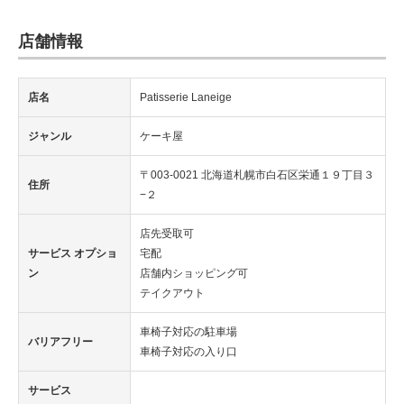
店舗情報
店名
Patisserie Laneige
ジャンル
ケーキ屋
〒003-0021 北海道札幌市白石区栄通１９丁目３
住所
−２
店先受取可
サービス オプショ
宅配
ン
店舗内ショッピング可
テイクアウト
車椅子対応の駐車場
バリアフリー
車椅子対応の入り口
サービス