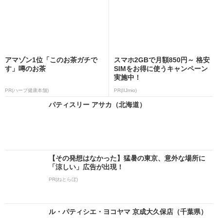
アマゾン1位「このお茶ガチで
スマホ2GBで月額850円～ 格安
す」噂のお茶
SIMをお得に使うキャンペーン
実施中！
PR(ハーブ健康本舗)
PR(IIJmio)
パティスリー アサカ（北海道）
【その発想はなかった】猛暑の東京、意外な場所に
「涼しい」広告が出現！
PR(ねとらぼ)
ル・パティシエ・ヨコヤマ 京成大久保店（千葉県）