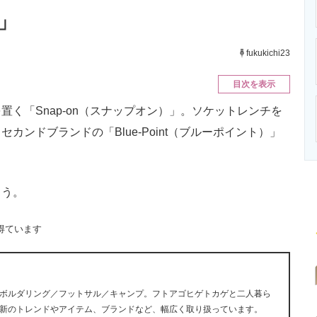
ニクス専門サイト
電子設計の基本と応用
エネルギーの専
」
fukukichi23
目次を表示
く「Snap-on（スナップオン）」。ソケットレンチを
ンドブランドの「Blue-Point（ブルーポイント）」
ょう。
得ています
ボルダリング／フットサル／キャンプ。フトアゴヒゲトカゲと二人暮ら
新のトレンドやアイテム、ブランドなど、幅広く取り扱っています。