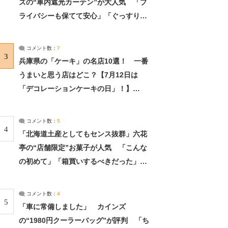
ズの“車内遮光カーテン”が大人気 「プ
ライバシーも保てて安心」「ぐっすり眠
れました」（2/2） | ライフ ねとらぼリ
サーチ：2ページ目
コメント数：
7
3
兵庫県の「ケーキ」の名店10選！ 一番
うまいと思う店はどこ？【7月12日は
「デコレーションケーキの日」！】
（2/4） | 兵庫県 ねとらぼリサーチ：2ペ
ージ目
コメント数：
5
4
「北海道土産としてもセンス抜群」六花
亭の“店舗限定”お菓子が人気 「こんな
の初めて」「箱買いするべきだった」
（1/2） | 北海道 ねとらぼリサーチ
コメント数：
4
5
「車に常備しました」 カインズ
の“1980円クーラーバッグ”が評判 「ち