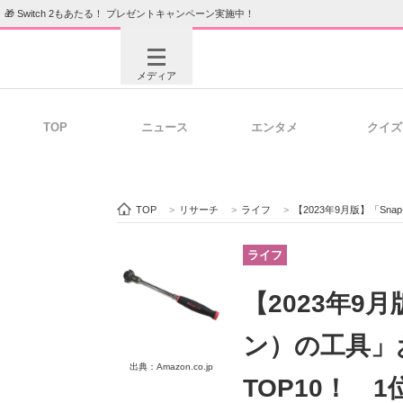
🎁 Switch 2もあたる！ プレゼントキャンペーン実施中！
メディア
TOP
ニュース
エンタメ
クイズ
注目記事を集めた総合ページ
ITの今
TOP
>
リサーチ
>
ライフ
>
【2023年9月版】「Snap-
ビジネスと働き方のヒント
AI活用
ライフ
【2023年9月
ITエンジニア向け専門サイト
企業向けI
ン）の工具」
出典：Amazon.co.jp
TOP10！