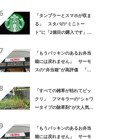
しが当たらない」「なにこれ
6
まじでサイコーなんだけ
「タンブラーとスマホが収ま
ど！」
る」 スタバの“ミニトー
ト”に「2個目の購入です」
「夏らしく涼しげ、そして軽
7
い」「店舗で見つけて即購入
「もうパッキンのあるお弁当
しちゃいました」の声
箱には戻れません」 サーモ
スの“弁当箱”が高評価 「想
像以上に洗いやすい」「ご飯
8
もへばりつかない」
「すべての雑草が枯れてビッ
クリ」 フマキラーの“シャワ
ータイプの除草剤”が大人気
「2回目の購入」「コスパめっ
9
ちゃいい」
「もうパッキンのあるお弁当
箱には戻れません」 サーモ