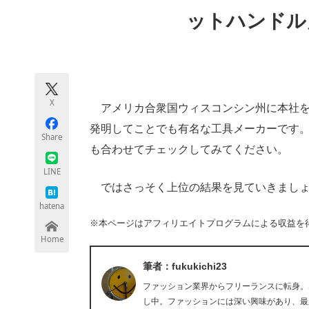
モノづくり技術者専門サイト
エレクトロ
ットハンドル
ちょっと気になるネットの話題
X
アメリカ合衆国ウィスコンシン州に本社を置
発明してことでも有名な工具メーカーです。セカ
Share
も合わせてチェックしてみてください。
LINE
ではさっそく上位の結果を見ていきまし
hatena
※本ページはアフィリエイトプログラムによる収益を
Home
筆者：fukukichi23
ファッション業界からフリーランスに転身。
し中。ファッションには深い興味があり、最