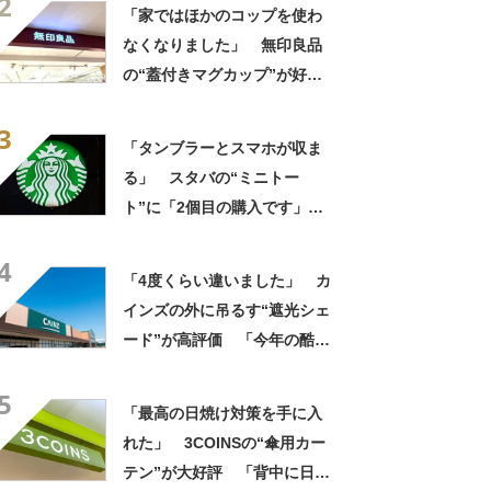
2
って便利」「もっと早く買え
「家ではほかのコップを使わ
ばよかった」
なくなりました」 無印良品
の“蓋付きマグカップ”が好
評 「良すぎて家族分購入」
3
「朝のコーヒーが昼過ぎまで
「タンブラーとスマホが収ま
温かい」
る」 スタバの“ミニトー
ト”に「2個目の購入です」
「夏らしく涼しげ、そして軽
4
い」「店舗で見つけて即購入
「4度くらい違いました」 カ
しちゃいました」の声
インズの外に吊るす“遮光シェ
ード”が高評価 「今年の酷暑
にも活躍」「風通しもよくし
5
っかり遮光」の声
「最高の日焼け対策を手に入
れた」 3COINSの“傘用カー
テン”が大好評 「背中に日差