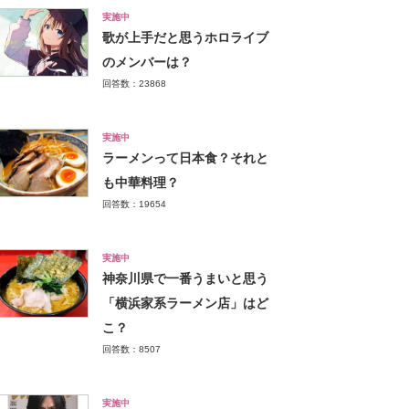
実施中
歌が上手だと思うホロライブ
のメンバーは？
回答数：23868
実施中
ラーメンって日本食？それと
も中華料理？
回答数：19654
実施中
神奈川県で一番うまいと思う
「横浜家系ラーメン店」はど
こ？
回答数：8507
実施中