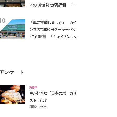
スの“弁当箱”が高評価 「想
像以上に洗いやすい」「ご飯
10
もへばりつかない」
「車に常備しました」 カイ
ンズの“1980円クーラーバッ
グ”が評判 「ちょうどいい大
きさ」「保冷剤を止めるベル
トが良い」
アンケート
実施中
声が好きな「日本のボーカリ
スト」は？
回答数：49502