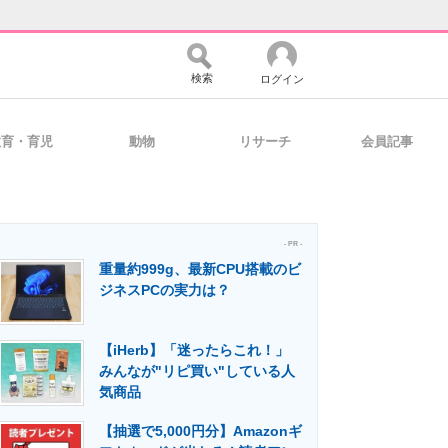
検索
ログイン
教育・育児
動物
リサーチ
会員記事
バイスの未来
好きが集まる 比べて選べる
- PR -
重量約999g、最新CPU搭載のビ
コミュニティ
マーケ×ITの今がよく分かる
ジネスPCの実力は？
【iHerb】「迷ったらこれ！」
・活用を支援
みんなが"リピ買い"している人
気商品
【抽選で5,000円分】Amazonギ