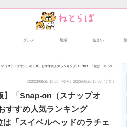
グルメ
地域
住まい
と未来を見通す
スマホと通信の最新トレンド
進化するPCとデ
on（スナップオン）の工具」おすすめ人気ランキングTOP10！ 1位は「スイベルヘッドのラチェットハンドル」
のいまが分かる
企業ITのトレンドを詳説
経営リーダーの
2023/09/25 19:03（公開）
2023/09/25 19:03（更新）
版】「Snap-on（スナップオ
T製品の総合サイト
IT製品の技術・比較・事例
製造業のIT導入
おすすめ人気ランキング
 1位は「スイベルヘッドのラチェ