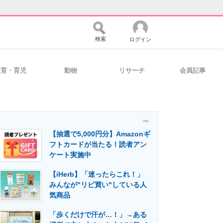
検索
ログイン
教育・育児
動物
リサーチ
会員記事
バイスの未来
好きが集まる 比べて選べる
- PR -
【抽選で5,000円分】Amazonギ
コミュニティ
マーケ×ITの今がよく分かる
フトカードが当たる！読者アン
ケート実施中
【iHerb】「迷ったらこれ！」
・活用を支援
みんなが"リピ買い"している人
気商品
「歩くだけで汗が…！」→ある