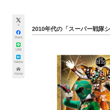
モノづくり技術者専門サイト
エレクトロ
X
ちょっと気になるネットの話題
2010年代の「スーパー戦
Share
LINE
hatena
Home