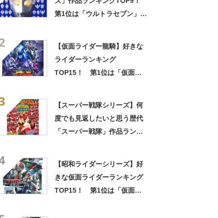
ズ」作品ランキングTOP9！
第1位は「ウルトラセブン」
【2024年最新投票結果】
2
【仮面ライダー龍騎】好きな
ライダーランキング
TOP15！ 第1位は「仮面ラ
イダーナイト」【2024年最新
3
投票結果】
【スーパー戦隊シリーズ】何
度でも見返したいと思う歴代
「スーパー戦隊」作品ランキ
ングTOP30！ 第1位は「海
4
賊戦隊ゴーカイジャー」
【昭和ライダーシリーズ】好
【2025年12月19日時点の投票
きな仮面ライダーランキング
結果】
TOP15！ 第1位は「仮面ラ
イダー1号」【2024年最新投
票結果】