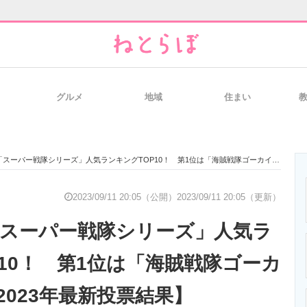
グルメ
地域
住まい
と未来を見通す
スマホと通信の最新トレンド
進化するPCとデ
スーパー戦隊シリーズ」人気ランキングTOP10！ 第1位は「海賊戦隊ゴーカイジャー」【2023年最新投票結果】
のいまが分かる
企業ITのトレンドを詳説
経営リーダーの
2023/09/11 20:05（公開）
2023/09/11 20:05（更新）
の「スーパー戦隊シリーズ」人気ラ
T製品の総合サイト
IT製品の技術・比較・事例
製造業のIT導入
P10！ 第1位は「海賊戦隊ゴーカ
2023年最新投票結果】