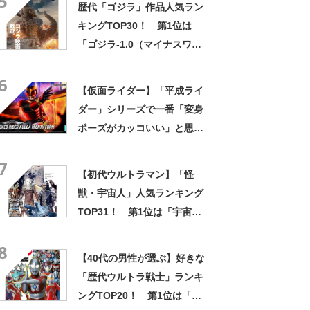
5
歴代「ゴジラ」作品人気ラン
キングTOP30！ 第1位は
「ゴジラ-1.0（マイナスワ
ン）」【2024年最新投票結
6
果】
【仮面ライダー】「平成ライ
ダー」シリーズで一番「変身
ポーズがカッコいい」と思う
主役ライダーは誰？【人気投
7
票実施中】
【初代ウルトラマン】「怪
獣・宇宙人」人気ランキング
TOP31！ 第1位は「宇宙忍
者 バルタン星人」【2024年最
8
新投票結果】
【40代の男性が選ぶ】好きな
「歴代ウルトラ戦士」ランキ
ングTOP20！ 第1位は「ウ