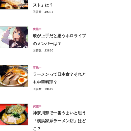
スト」は？
回答数：49331
実施中
歌が上手だと思うホロライブ
のメンバーは？
回答数：23826
実施中
ラーメンって日本食？それと
も中華料理？
回答数：19619
実施中
神奈川県で一番うまいと思う
「横浜家系ラーメン店」はど
こ？