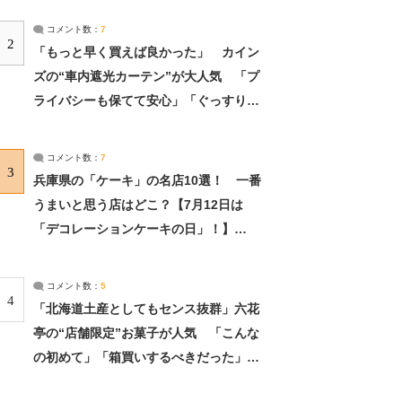
コメント数：
7
2
「もっと早く買えば良かった」 カイン
ズの“車内遮光カーテン”が大人気 「プ
ライバシーも保てて安心」「ぐっすり眠
れました」（2/2） | ライフ ねとらぼリ
サーチ：2ページ目
コメント数：
7
3
兵庫県の「ケーキ」の名店10選！ 一番
うまいと思う店はどこ？【7月12日は
「デコレーションケーキの日」！】
（2/4） | 兵庫県 ねとらぼリサーチ：2ペ
ージ目
コメント数：
5
4
「北海道土産としてもセンス抜群」六花
亭の“店舗限定”お菓子が人気 「こんな
の初めて」「箱買いするべきだった」
（1/2） | 北海道 ねとらぼリサーチ