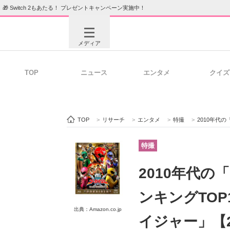
🎁 Switch 2もあたる！ プレゼントキャンペーン実施中！
メディア
TOP
ニュース
エンタメ
クイズ
注目記事を集めた総合ページ
ITの今
TOP
>
リサーチ
>
エンタメ
>
特撮
>
2010年代の「
ビジネスと働き方のヒント
AI活用
特撮
2010年代
ITエンジニア向け専門サイト
企業向けI
ンキングTO
出典：Amazon.co.jp
イジャー」【