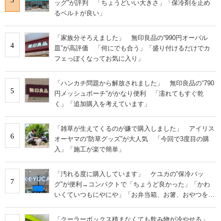
ッグ”が評判 「ちょうどいい大きさ」「保冷剤を止め
るベルトが良い」
「家族分そろえました」 無印良品の“990円オーバル
4
皿”が高評価 「何にでも合う」「盛り付けるだけでカ
フェっぽくなってお気に入り」
「ハンカチ問題から解放されました」 無印良品の“790
5
円メッシュポーチ”がかなり便利 「濡れてもすぐ乾
く」「追加購入を考えています」
「雑草が生えてくるのが嫌で購入しました」 アイリス
6
オーヤマの“防草グッズ”が大人気 「今回で3度目の購
入」「施工が楽で簡単」
「汚れる度に購入しています」 ケユカの“保冷バッ
7
グ”が便利→コンパクトで「ちょうど良かった」「かわ
いくていつもにやにや」「お弁当箱、お箸、おやつを入
れるのに十分」
「クーラーボックス積まなくても飲み物が冷やせる」