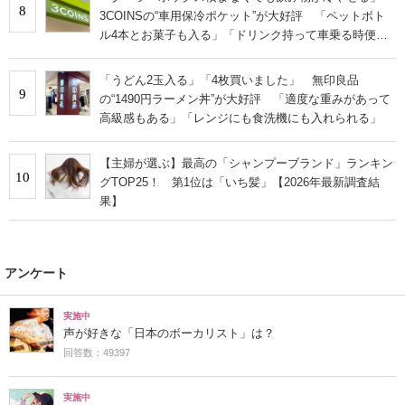
8
3COINSの“車用保冷ポケット”が大好評 「ペットボト
ル4本とお菓子も入る」「ドリンク持って車乗る時便
利」
「うどん2玉入る」「4枚買いました」 無印良品
9
の“1490円ラーメン丼”が大好評 「適度な重みがあって
高級感もある」「レンジにも食洗機にも入れられる」
【主婦が選ぶ】最高の「シャンプーブランド」ランキン
10
グTOP25！ 第1位は「いち髪」【2026年最新調査結
果】
アンケート
実施中
声が好きな「日本のボーカリスト」は？
回答数：49397
実施中