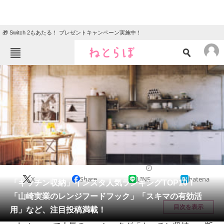
🎁 Switch 2もあたる！ プレゼントキャンペーン実施中！
ねとらぼメニュー
TOP
ニュース
エンタメ
クイズ
グルメ
地域
住まい
教育・育児
動物
リサーチ
ライフ
2021/04/22 21:05（公開）
X
Share
LINE
hatena
会員記事
「キッチン収納」インスタ人気ランキングTOP10！
「山崎実業のレンジフードフック」「スキマの有効活
メディア
目次を表示
用」など、注目投稿満載！
注目記事を集めた総合ページ