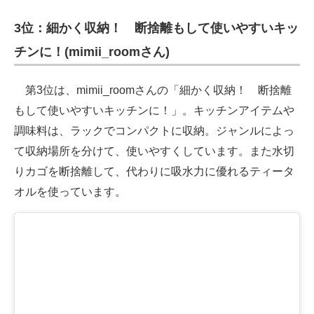
企業向けIT製品の総合サイト
3位：細かく収納！ 断捨離もして使いやすいキッ
IT製品の技術・比較・事例
チンに！(mimii_roomさん)
製造業のIT導入・活用を支援
第3位は、mimii_roomさんの「細かく収納！ 断捨離
モノづくり技術者専門サイト
もして使いやすいキッチンに！」。キッチンアイテムや
調味料は、ラックでコンパクトに収納。ジャンルによっ
エレクトロニクス専門サイト
て収納場所を分けて、使いやすくしています。また水切
電子設計の基本と応用
りカゴを断捨離して、代わりに吸水力に優れるティータ
オルを使っています。
エネルギーの専門メディア
建設×テクノロジーの最前線
ちょっと気になるネットの話題