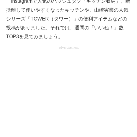
Instagramで人気のハッシュタグ「キッチン収納」。断
捨離して使いやすくなったキッチンや、山崎実業の人気
ITの今と未来を見通す
シリーズ「TOWER（タワー）」の便利アイテムなどの
スマホと通信の最新トレンド
投稿がありました。それでは、週間の「いいね！」数
TOP3を見てみましょう。
進化するPCとデバイスの未来
advertisement
好きが集まる 比べて選べる
ビジネスと働き方のヒント
AI活用のいまが分かる
企業ITのトレンドを詳説
経営リーダーのコミュニティ
マーケ×ITの今がよく分かる
ITエンジニア向け専門サイト