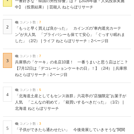
一番好きな「韓国の男性俳優」は？【2026年版・人気投票実施
中】（投票結果） | 芸能人 ねとらぼリサーチ
コメント数：
7
2
「もっと早く買えば良かった」 カインズの“車内遮光カーテ
ン”が大人気 「プライバシーも保てて安心」「ぐっすり眠れま
した」（2/2） | ライフ ねとらぼリサーチ：2ページ目
コメント数：
7
3
兵庫県の「ケーキ」の名店10選！ 一番うまいと思う店はどこ？
【7月12日は「デコレーションケーキの日」！】（2/4） | 兵庫県
ねとらぼリサーチ：2ページ目
コメント数：
5
4
「北海道土産としてもセンス抜群」六花亭の“店舗限定”お菓子が
人気 「こんなの初めて」「箱買いするべきだった」（1/2） |
北海道 ねとらぼリサーチ
コメント数：
3
5
「子供ができたら通わせたい」 今後発展していきそうな“関関