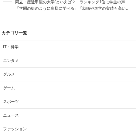
同立・産近甲龍の大学”といえば？ ランキング1位に学生の声
「学問の街のように多様に学べる」「就職や進学の実績も高い」
| 大学 ねとらぼリサーチ
カテゴリ一覧
IT・科学
エンタメ
グルメ
ゲーム
スポーツ
ニュース
ファッション