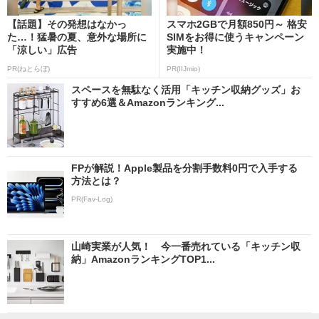
【話題】その発想はなかっ
スマホ2GBで月額850円～ 格安
た…！猛暑の夏、意外な場所に
SIMをお得に使うキャンペーン
「涼しい」広告
実施中！
PR(ねとらぼ)
PR(IIJmio)
スペースを無駄なく活用「キッチン収納グッズ」お
すすめ6選＆Amazonランキング...
FPが解説！Apple製品を分割手数料0円で入手する
方法とは？
PR(Fav-Log)
山崎実業が人気！ 今一番売れている「キッチン収
納」AmazonランキングTOP1...