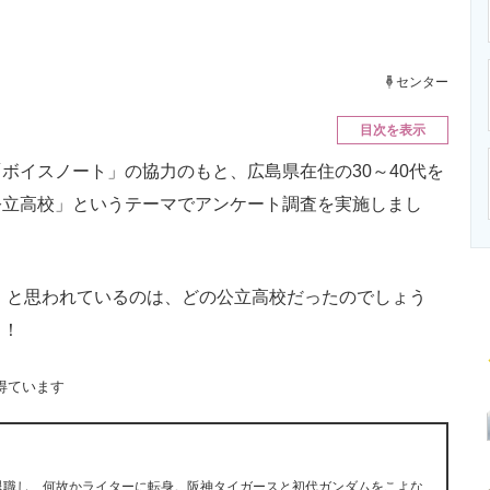
ニクス専門サイト
電子設計の基本と応用
エネルギーの専
センター
目次を表示
イスノート」の協力のもと、広島県在住の30～40代を
公立高校」というテーマでアンケート調査を実施しまし
」と思われているのは、どの公立高校だったのでしょう
う！
得ています
早期退職し、何故かライターに転身。阪神タイガースと初代ガンダムをこよな