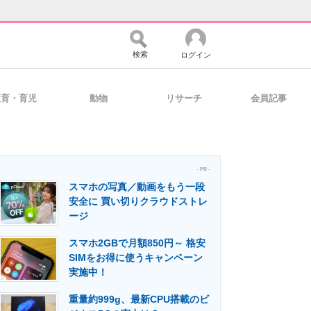
検索
ログイン
教育・育児
動物
リサーチ
会員記事
バイスの未来
好きが集まる 比べて選べる
- PR -
スマホの写真／動画をもう一段
コミュニティ
マーケ×ITの今がよく分かる
安全に 買い切りクラウドストレ
ージ
スマホ2GBで月額850円～ 格安
・活用を支援
SIMをお得に使うキャンペーン
実施中！
重量約999g、最新CPU搭載のビ