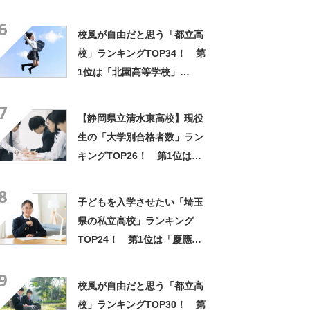
TOP18！ 第1位は「修猷館
6
高校」【2023年最新調査結
校風が自由だと思う「都立高
果】
校」ランキングTOP34！ 第
1位は「北園高等学校」
【2024年最新投票結果】
7
【静岡県立清水東高校】現役
生の「大学別合格者数」ラン
キングTOP26！ 第1位は
「常葉大学」【2024年度入
8
試】
子どもを入学させたい「埼玉
県の私立高校」ランキング
TOP24！ 第1位は「慶應義
塾志木高校」【2025年最新調
9
査結果】
校風が自由だと思う「都立高
校」ランキングTOP30！ 第