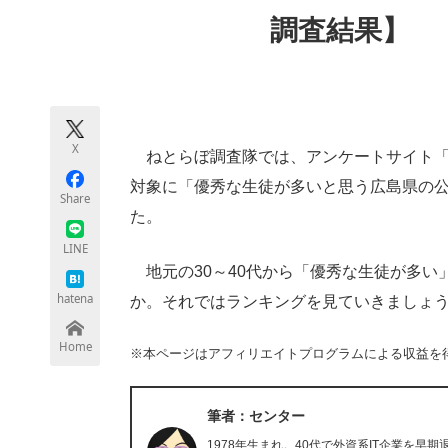
モノづくり技術者専門サイト
エレクトロ
調査結果】
ちょっと気になるネットの話題
X
ねとらぼ調査隊では、アンケートサイト「ボ
対象に「優秀な生徒が多いと思う広島県の
Share
た。
LINE
地元の30～40代から「優秀な生徒が多い
hatena
か。それではランキングを見ていきましょ
Home
※本ページはアフィリエイトプログラムによる収益を
筆者：センター
1978年生まれ。40代で外資系IT企業を