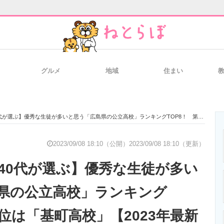
グルメ
地域
住まい
と未来を見通す
スマホと通信の最新トレンド
進化するPCとデ
ぶ】優秀な生徒が多いと思う「広島県の公立高校」ランキングTOP8！ 第1位は「基町高校」【2023年最新調査結果】
のいまが分かる
企業ITのトレンドを詳説
経営リーダーの
2023/09/08 18:10（公開）
2023/09/08 18:10（更新）
～40代が選ぶ】優秀な生徒が多い
T製品の総合サイト
IT製品の技術・比較・事例
製造業のIT導入
県の公立高校」ランキング
1位は「基町高校」【2023年最新