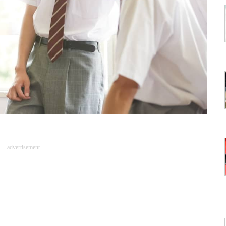
advertisement