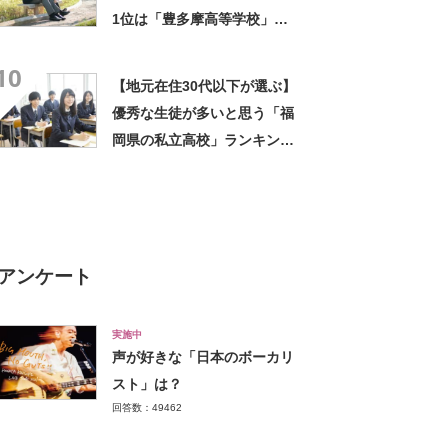
1位は「豊多摩高等学校」
【2023年最新投票結果】
10
【地元在住30代以下が選ぶ】
優秀な生徒が多いと思う「福
岡県の私立高校」ランキング
TOP19！ 第1位は「久留米
大学附設高校」【2023年最新
調査結果】
アンケート
実施中
声が好きな「日本のボーカリ
スト」は？
回答数：49462