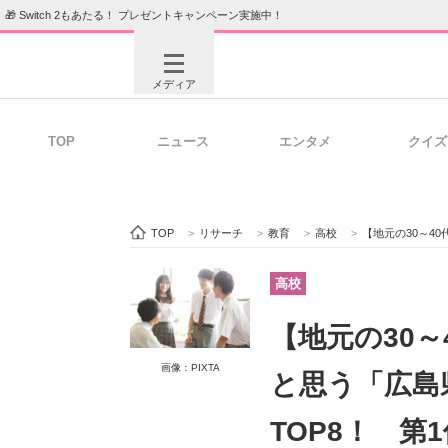
🎁 Switch 2もあたる！ プレゼントキャンペーン実施中！
メディア
TOP
ニュース
エンタメ
クイズ
注目記事を集めた総合ページ
ITの今
TOP
>
リサーチ
>
教育
>
高校
>
【地元の30～40代が選
ビジネスと働き方のヒント
AI活用
高校
【地元の30
ITエンジニア向け専門サイト
企業向けI
画像：PIXTA
と思う「広島
TOP8！ 第