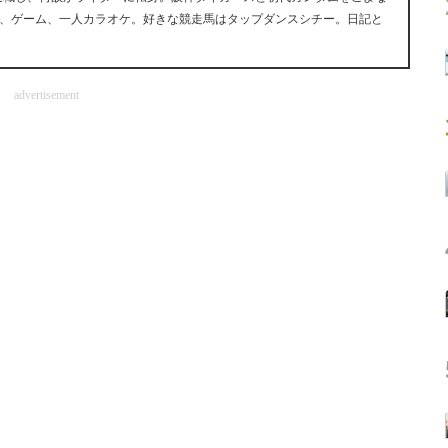
、ゲーム、一人カラオケ。好きな競走馬はタップダンスシチー。日記と
advertisement