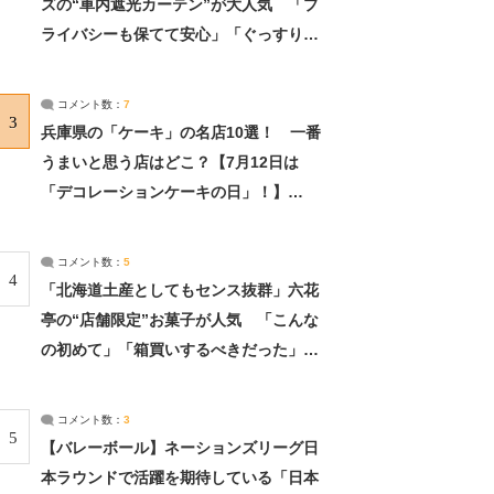
ズの“車内遮光カーテン”が大人気 「プ
ライバシーも保てて安心」「ぐっすり眠
れました」（2/2） | ライフ ねとらぼリ
サーチ：2ページ目
コメント数：
7
3
兵庫県の「ケーキ」の名店10選！ 一番
うまいと思う店はどこ？【7月12日は
「デコレーションケーキの日」！】
（2/4） | 兵庫県 ねとらぼリサーチ：2ペ
ージ目
コメント数：
5
4
「北海道土産としてもセンス抜群」六花
亭の“店舗限定”お菓子が人気 「こんな
の初めて」「箱買いするべきだった」
（1/2） | 北海道 ねとらぼリサーチ
コメント数：
3
5
【バレーボール】ネーションズリーグ日
本ラウンドで活躍を期待している「日本