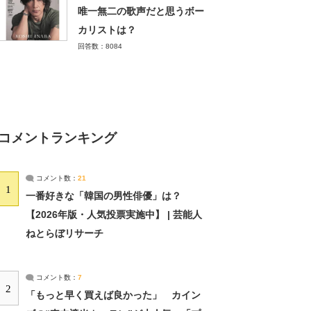
唯一無二の歌声だと思うボー
カリストは？
回答数：8084
コメントランキング
コメント数：
21
1
一番好きな「韓国の男性俳優」は？
【2026年版・人気投票実施中】 | 芸能人
ねとらぼリサーチ
コメント数：
7
2
「もっと早く買えば良かった」 カイン