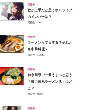
実施中
歌が上手だと思うホロライブ
のメンバーは？
回答数：23851
実施中
ラーメンって日本食？それと
も中華料理？
回答数：19644
実施中
神奈川県で一番うまいと思う
「横浜家系ラーメン店」はど
こ？
回答数：8506
実施中