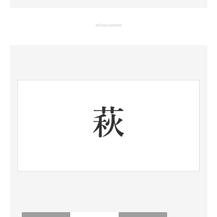
企業向けIT製品の総合サイト
advertisement
IT製品の技術・比較・事例
製造業のIT導入・活用を支援
モノづくり技術者専門サイト
エレクトロニクス専門サイト
電子設計の基本と応用
エネルギーの専門メディア
建設×テクノロジーの最前線
ちょっと気になるネットの話題