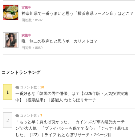
実施中
神奈川県で一番うまいと思う「横浜家系ラーメン店」はどこ？
回答数：8502
実施中
唯一無二の歌声だと思うボーカリストは？
回答数：8069
コメントランキング
コメント数：
20
1
一番好きな「韓国の男性俳優」は？【2026年版・人気投票実施
中】（投票結果） | 芸能人 ねとらぼリサーチ
コメント数：
7
2
「もっと早く買えば良かった」 カインズの“車内遮光カーテ
ン”が大人気 「プライバシーも保てて安心」「ぐっすり眠れま
した」（2/2） | ライフ ねとらぼリサーチ：2ページ目