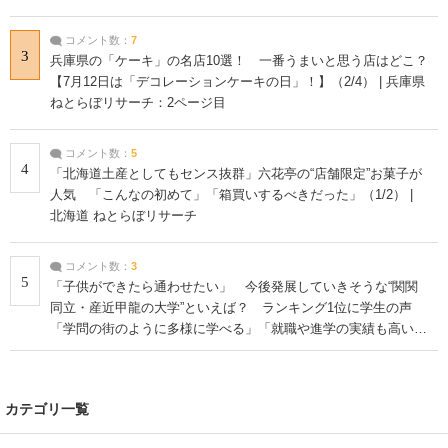
コメント数：
7
3
兵庫県の「ケーキ」の名店10選！ 一番うまいと思う店はどこ？
【7月12日は「デコレーションケーキの日」！】（2/4） | 兵庫県
ねとらぼリサーチ：2ページ目
コメント数：
5
4
「北海道土産としてもセンス抜群」六花亭の“店舗限定”お菓子が
人気 「こんなの初めて」「箱買いするべきだった」（1/2） |
北海道 ねとらぼリサーチ
コメント数：
3
5
「子供ができたら通わせたい」 今後発展していきそうな“関関
同立・産近甲龍の大学”といえば？ ランキング1位に学生の声
「学問の街のように多様に学べる」「就職や進学の実績も高い」
| 大学 ねとらぼリサーチ
カテゴリ一覧