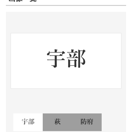
ITの今と未来を見通す
スマホと通信の最新トレンド
進化するPCとデバイスの未来
好きが集まる 比べて選べる
ビジネスと働き方のヒント
AI活用のいまが分かる
企業ITのトレンドを詳説
経営リーダーのコミュニティ
マーケ×ITの今がよく分かる
ITエンジニア向け専門サイト