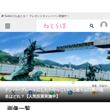
🎁 Switch 2もあたる！ プレゼントキャンペーン実施中！
ねとらぼメニュー
TOP
ニュース
エンタメ
クイズ
グルメ
地域
住まい
教育・育児
動物
リサーチ
自動車
2023/09/25 11:50（公開）
画像：写真AC
会員記事
ナンバープレートにしたらかっこいいと思う山口県の地
X
Share
LINE
hatena
31
名はどれ？【人気投票実施中】
メディア
画像一覧
注目記事を集めた総合ページ