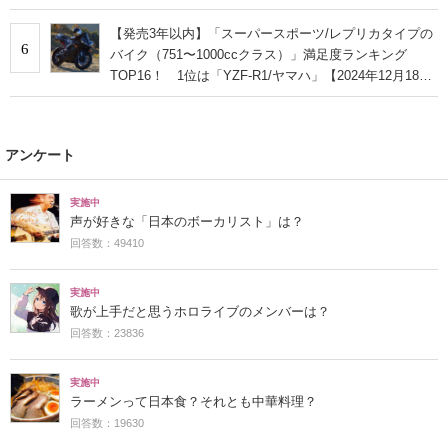
【発売3年以内】「スーパースポーツ/レプリカタイプの
6
バイク（751〜1000ccクラス）」満足度ランキング
TOP16！ 1位は「YZF-R1/ヤマハ」【2024年12月18日
時点／ウェビック調べ】
アンケート
実施中
声が好きな「日本のボーカリスト」は？
回答数：49410
実施中
歌が上手だと思うホロライブのメンバーは？
回答数：23836
実施中
ラーメンって日本食？それとも中華料理？
回答数：19630