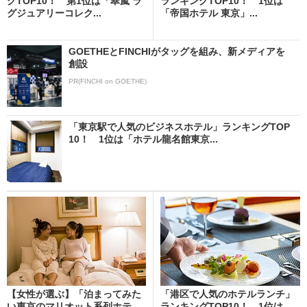
グTOP10！ 第1位は「翠嵐 ラ
ランキングTOP10！ 1位は
グジュアリーコレク...
「帝国ホテル 東京」...
GOETHEとFINCHIがタッグを組み、新メディアを
創設
PR(FINCHI on GOETHE)
「東京駅で人気のビジネスホテル」ランキングTOP
10！ 1位は「ホテル龍名館東京...
【女性が選ぶ】「泊まってみた
「港区で人気のホテルランチ」
い東京のマリオット系列ホテ
ランキングTOP10！ 1位は