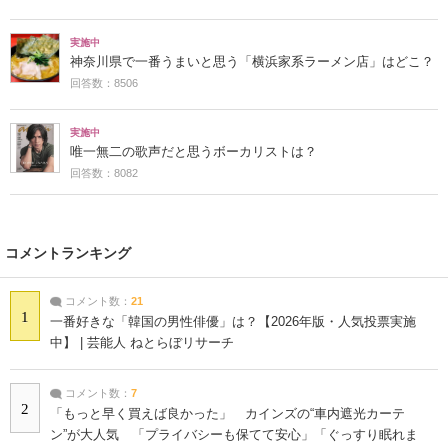
実施中
神奈川県で一番うまいと思う「横浜家系ラーメン店」はどこ？
回答数：8506
実施中
唯一無二の歌声だと思うボーカリストは？
回答数：8082
コメントランキング
コメント数：
21
1
一番好きな「韓国の男性俳優」は？【2026年版・人気投票実施
中】 | 芸能人 ねとらぼリサーチ
コメント数：
7
2
「もっと早く買えば良かった」 カインズの“車内遮光カーテ
ン”が大人気 「プライバシーも保てて安心」「ぐっすり眠れま