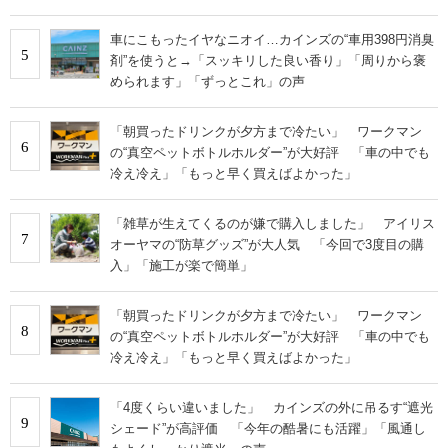
車にこもったイヤなニオイ…カインズの“車用398円消臭
5
剤”を使うと→「スッキリした良い香り」「周りから褒
められます」「ずっとこれ」の声
「朝買ったドリンクが夕方まで冷たい」 ワークマン
6
の“真空ペットボトルホルダー”が大好評 「車の中でも
冷え冷え」「もっと早く買えばよかった」
「雑草が生えてくるのが嫌で購入しました」 アイリス
7
オーヤマの“防草グッズ”が大人気 「今回で3度目の購
入」「施工が楽で簡単」
「朝買ったドリンクが夕方まで冷たい」 ワークマン
8
の“真空ペットボトルホルダー”が大好評 「車の中でも
冷え冷え」「もっと早く買えばよかった」
「4度くらい違いました」 カインズの外に吊るす“遮光
9
シェード”が高評価 「今年の酷暑にも活躍」「風通し