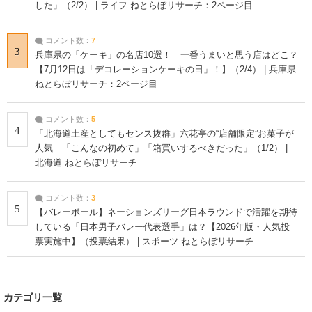
した」（2/2） | ライフ ねとらぼリサーチ：2ページ目
コメント数：
7
3
兵庫県の「ケーキ」の名店10選！ 一番うまいと思う店はどこ？
【7月12日は「デコレーションケーキの日」！】（2/4） | 兵庫県
ねとらぼリサーチ：2ページ目
コメント数：
5
4
「北海道土産としてもセンス抜群」六花亭の“店舗限定”お菓子が
人気 「こんなの初めて」「箱買いするべきだった」（1/2） |
北海道 ねとらぼリサーチ
コメント数：
3
5
【バレーボール】ネーションズリーグ日本ラウンドで活躍を期待
している「日本男子バレー代表選手」は？【2026年版・人気投
票実施中】（投票結果） | スポーツ ねとらぼリサーチ
カテゴリ一覧