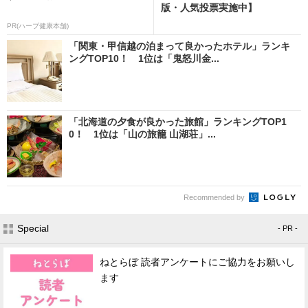
版・人気投票実施中】
PR(ハーブ健康本舗)
「関東・甲信越の泊まって良かったホテル」ランキ
ングTOP10！ 1位は「鬼怒川金...
「北海道の夕食が良かった旅館」ランキングTOP1
0！ 1位は「山の旅籠 山湖荘」...
Recommended by
Special
- PR -
ねとらぼ 読者アンケートにご協力をお願いし
ます