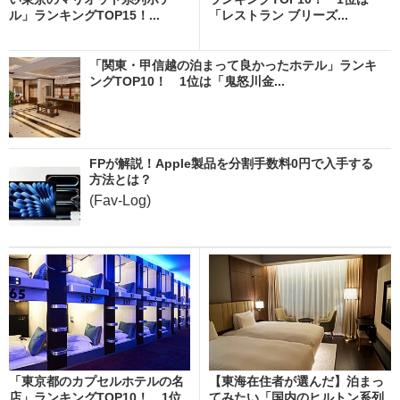
ル」ランキングTOP15！...
「レストラン ブリーズ...
「関東・甲信越の泊まって良かったホテル」ランキ
ングTOP10！ 1位は「鬼怒川金...
FPが解説！Apple製品を分割手数料0円で入手する
方法とは？
(Fav-Log)
「東京都のカプセルホテルの名
【東海在住者が選んだ】泊まっ
店」ランキングTOP10！ 1位
てみたい「国内のヒルトン系列