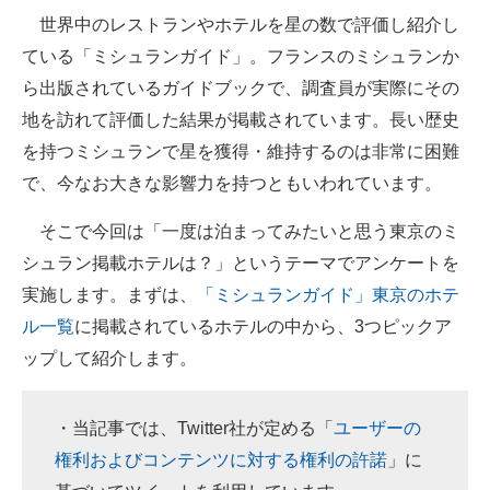
世界中のレストランやホテルを星の数で評価し紹介し
ITの今と未来を見通す
ている「ミシュランガイド」。フランスのミシュランか
ら出版されているガイドブックで、調査員が実際にその
スマホと通信の最新トレンド
地を訪れて評価した結果が掲載されています。長い歴史
進化するPCとデバイスの未来
を持つミシュランで星を獲得・維持するのは非常に困難
で、今なお大きな影響力を持つともいわれています。
好きが集まる 比べて選べる
そこで今回は「一度は泊まってみたいと思う東京のミ
ビジネスと働き方のヒント
シュラン掲載ホテルは？」というテーマでアンケートを
AI活用のいまが分かる
実施します。まずは、
「ミシュランガイド」東京のホテ
ル一覧
に掲載されているホテルの中から、3つピックア
企業ITのトレンドを詳説
ップして紹介します。
経営リーダーのコミュニティ
マーケ×ITの今がよく分かる
・当記事では、Twitter社が定める「
ユーザーの
権利およびコンテンツに対する権利の許諾
」に
ITエンジニア向け専門サイト