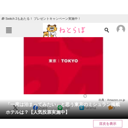
🎁 Switch 2もあたる！ プレゼントキャンペーン実施中！
ねとらぼメニュー
TOP
ニュース
エンタメ
クイズ
グルメ
地域
住まい
教育・育児
動物
リサーチ
ライフ
2023/09/24 18:50（公開）
出典：Amazon.co.jp
会員記事
「一度は泊まってみたい」と思う東京のミシュラン掲載
X
Share
LINE
hatena
3
ホテルは？【人気投票実施中】
メディア
目次を表示
注目記事を集めた総合ページ