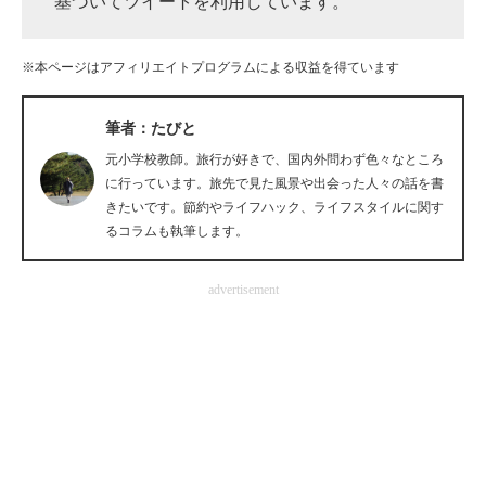
基づいてツイートを利用しています。
企業向けIT製品の総合サイト
※本ページはアフィリエイトプログラムによる収益を得ています
IT製品の技術・比較・事例
製造業のIT導入・活用を支援
筆者：たびと
元小学校教師。旅行が好きで、国内外問わず色々なところ
モノづくり技術者専門サイト
に行っています。旅先で見た風景や出会った人々の話を書
きたいです。節約やライフハック、ライフスタイルに関す
エレクトロニクス専門サイト
るコラムも執筆します。
電子設計の基本と応用
advertisement
エネルギーの専門メディア
建設×テクノロジーの最前線
ちょっと気になるネットの話題