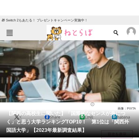
🎁 Switch 2もあたる！ プレゼントキャンペーン実施中！
ねとらぼメニュー
TOP
ニュース
エンタメ
クイズ
グルメ
地域
住まい
教育・育児
動物
リサーチ
大学
2023/09/24 15:40（公開）
画像：PIXTA
会員記事
【関西の高校生に聞いた】「国際的なセンスが身につ
X
Share
LINE
hatena
く」と思う大学ランキングTOP10！ 第1位は「関西外
メディア
国語大学」【2023年最新調査結果】
目次を表示
注目記事を集めた総合ページ