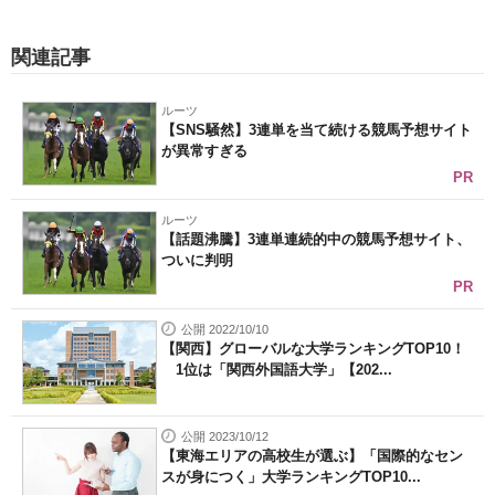
関連記事
ルーツ
【SNS騒然】3連単を当て続ける競馬予想サイト
が異常すぎる
PR
ルーツ
【話題沸騰】3連単連続的中の競馬予想サイト、
ついに判明
PR
公開 2022/10/10
【関西】グローバルな大学ランキングTOP10！
1位は「関西外国語大学」【202...
公開 2023/10/12
【東海エリアの高校生が選ぶ】「国際的なセン
スが身につく」大学ランキングTOP10...