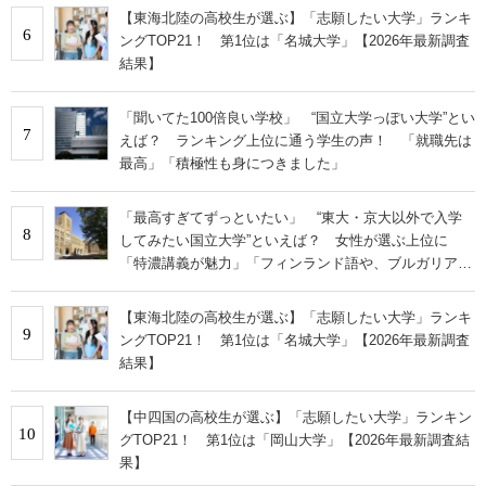
【東海北陸の高校生が選ぶ】「志願したい大学」ランキ
6
ングTOP21！ 第1位は「名城大学」【2026年最新調査
結果】
「聞いてた100倍良い学校」 “国立大学っぽい大学”とい
7
えば？ ランキング上位に通う学生の声！ 「就職先は
最高」「積極性も身につきました」
「最高すぎてずっといたい」 “東大・京大以外で入学
8
してみたい国立大学”といえば？ 女性が選ぶ上位に
「特濃講義が魅力」「フィンランド語や、ブルガリア語
なども学べる」の声
【東海北陸の高校生が選ぶ】「志願したい大学」ランキ
9
ングTOP21！ 第1位は「名城大学」【2026年最新調査
結果】
【中四国の高校生が選ぶ】「志願したい大学」ランキン
10
グTOP21！ 第1位は「岡山大学」【2026年最新調査結
果】