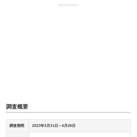
advertisement
企業向けIT製品の総合サイト
IT製品の技術・比較・事例
製造業のIT導入・活用を支援
モノづくり技術者専門サイト
エレクトロニクス専門サイト
電子設計の基本と応用
エネルギーの専門メディア
建設×テクノロジーの最前線
調査概要
ちょっと気になるネットの話題
調査期間
2023年3月31日～4月28日