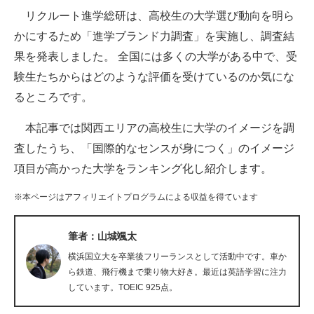
リクルート進学総研は、高校生の大学選び動向を明ら
ITの今と未来を見通す
かにするため「進学ブランド力調査」を実施し、調査結
果を発表しました。 全国には多くの大学がある中で、受
スマホと通信の最新トレンド
験生たちからはどのような評価を受けているのか気にな
進化するPCとデバイスの未来
るところです。
好きが集まる 比べて選べる
本記事では関西エリアの高校生に大学のイメージを調
査したうち、「国際的なセンスが身につく」のイメージ
ビジネスと働き方のヒント
項目が高かった大学をランキング化し紹介します。
AI活用のいまが分かる
※本ページはアフィリエイトプログラムによる収益を得ています
企業ITのトレンドを詳説
筆者：山城颯太
経営リーダーのコミュニティ
横浜国立大を卒業後フリーランスとして活動中です。車か
マーケ×ITの今がよく分かる
ら鉄道、飛行機まで乗り物大好き。最近は英語学習に注力
しています。TOEIC 925点。
ITエンジニア向け専門サイト