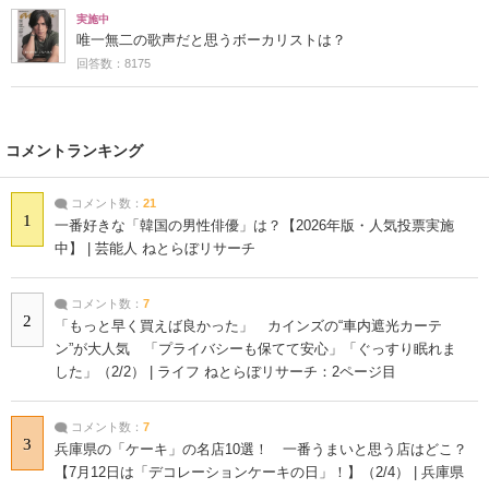
実施中
唯一無二の歌声だと思うボーカリストは？
回答数：8175
コメントランキング
コメント数：
21
1
一番好きな「韓国の男性俳優」は？【2026年版・人気投票実施
中】 | 芸能人 ねとらぼリサーチ
コメント数：
7
2
「もっと早く買えば良かった」 カインズの“車内遮光カーテ
ン”が大人気 「プライバシーも保てて安心」「ぐっすり眠れま
した」（2/2） | ライフ ねとらぼリサーチ：2ページ目
コメント数：
7
3
兵庫県の「ケーキ」の名店10選！ 一番うまいと思う店はどこ？
【7月12日は「デコレーションケーキの日」！】（2/4） | 兵庫県