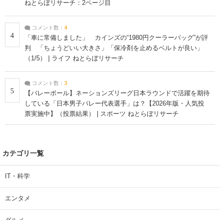
ねとらぼリサーチ：2ページ目
コメント数：
4
4
「車に常備しました」 カインズの“1980円クーラーバッグ”が評
判 「ちょうどいい大きさ」「保冷剤を止めるベルトが良い」
（1/5） | ライフ ねとらぼリサーチ
コメント数：
3
5
【バレーボール】ネーションズリーグ日本ラウンドで活躍を期待
している「日本男子バレー代表選手」は？【2026年版・人気投
票実施中】（投票結果） | スポーツ ねとらぼリサーチ
カテゴリ一覧
IT・科学
エンタメ