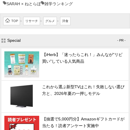
SARAH × ねとらぼ
雑学ランキング
TOP
リサーチ
グルメ
洋食
>
>
>
Special
- PR -
【iHerb】「迷ったらこれ！」みんなが"リピ
買い"している人気商品
これから選ぶ新型TVはこれ！失敗しない選び
方と、2026年夏の一押しモデル
【抽選で5,000円分】Amazonギフトカードが
当たる！読者アンケート実施中