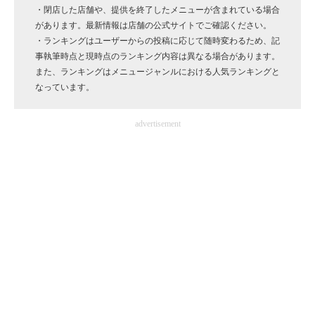
・閉店した店舗や、提供を終了したメニューが含まれている場合
企業向けIT製品の総合サイト
があります。最新情報は店舗の公式サイトでご確認ください。
・ランキングはユーザーからの投稿に応じて随時変わるため、記
IT製品の技術・比較・事例
事執筆時点と現時点のランキング内容は異なる場合があります。
また、ランキングはメニュージャンルにおける人気ランキングと
製造業のIT導入・活用を支援
なっています。
モノづくり技術者専門サイト
advertisement
エレクトロニクス専門サイト
電子設計の基本と応用
エネルギーの専門メディア
建設×テクノロジーの最前線
ちょっと気になるネットの話題