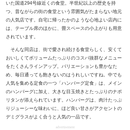
いた国道294号線近くの食堂。半世紀以上の歴史を持
つ、昔ながらの街の食堂という雰囲気がたまらない地元
の人気店です。自宅に帰ったかのような心地よい店内に
は、テーブル席のほかに、畳スペースの小上がりも用意
されています。
そんな同店は、街で愛され続ける食堂らしく、安くて
おいしくてボリュームたっぷりのコスパ抜群なメニュー
をたくさんラインアップ。バリエーションも豊かなた
め、毎日通っても飽きないのはうれしいですね。中でも
人気を集める定食の一つ「ハンバーグ定食」は、メイン
のハンバーグに加え、大きな目玉焼きとたっぷりのナポ
リタンが添えられています。ハンバーグは、肉汁たっぷ
りジューシーな味わいに、ほど良い甘さがアクセントの
デミグラスがよく合うと人気の一品です。
advertisement