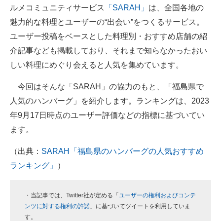
ルメコミュニティサービス
「SARAH」
は、全国各地の
ITの今と未来を見通す
魅力的な料理とユーザーの“出会い”をつくるサービス。
ユーザー投稿をベースとした料理別・おすすめ店舗の紹
スマホと通信の最新トレンド
介記事なども掲載しており、それまで知らなかったおい
進化するPCとデバイスの未来
しい料理にめぐり会えると人気を集めています。
好きが集まる 比べて選べる
今回はそんな「SARAH」の協力のもと、「福島県で
人気のハンバーグ」を紹介します。ランキングは、2023
ビジネスと働き方のヒント
年9月17日時点のユーザー評価などの指標に基づいてい
AI活用のいまが分かる
ます。
企業ITのトレンドを詳説
（出典：
SARAH「福島県のハンバーグの人気おすすめ
ランキング」
）
経営リーダーのコミュニティ
マーケ×ITの今がよく分かる
・当記事では、Twitter社が定める「
ユーザーの権利およびコンテ
ンツに対する権利の許諾
」に基づいてツイートを利用していま
ITエンジニア向け専門サイト
す。