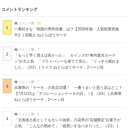
コメントランキング
コメント数：
21
1
一番好きな「韓国の男性俳優」は？【2026年版・人気投票実施
中】 | 芸能人 ねとらぼリサーチ
コメント数：
7
2
「もっと早く買えば良かった」 カインズの“車内遮光カーテ
ン”が大人気 「プライバシーも保てて安心」「ぐっすり眠れま
した」（2/2） | ライフ ねとらぼリサーチ：2ページ目
コメント数：
7
3
兵庫県の「ケーキ」の名店10選！ 一番うまいと思う店はどこ？
【7月12日は「デコレーションケーキの日」！】（2/4） | 兵庫県
ねとらぼリサーチ：2ページ目
コメント数：
5
4
「北海道土産としてもセンス抜群」六花亭の“店舗限定”お菓子が
人気 「こんなの初めて」「箱買いするべきだった」（1/2） |