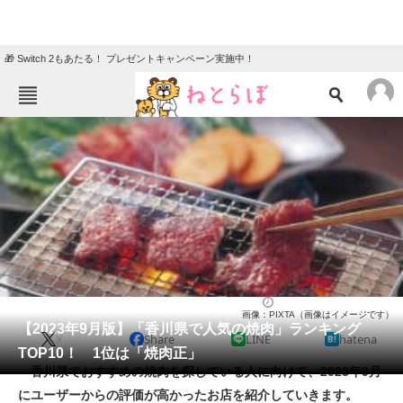
🎁 Switch 2もあたる！ プレゼントキャンペーン実施中！
ねとらぼメニュー
TOP
ニュース
エンタメ
クイズ
グルメ
地域
住まい
教育・育児
動物
リサーチ
焼肉
2023/09/23 20:00（公開）
画像：PIXTA（画像はイメージです）
会員記事
【2023年9月版】「香川県で人気の焼肉」ランキング
X
Share
LINE
hatena
TOP10！ 1位は「焼肉正」
メディア
香川県でおすすめの焼肉を探している人に向けて、2023年9月
にユーザーからの評価が高かったお店を紹介していきます。
注目記事を集めた総合ページ