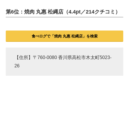
第6位：焼肉 丸惠 松縄店（4.4pt／214クチコミ）
ITの今と未来を見通す
スマホと通信の最新トレンド
食べログで「焼肉 丸惠 松縄店」を検索
進化するPCとデバイスの未来
好きが集まる 比べて選べる
【住所】〒760-0080 香川県高松市木太町5023-
ビジネスと働き方のヒント
26
AI活用のいまが分かる
企業ITのトレンドを詳説
経営リーダーのコミュニティ
マーケ×ITの今がよく分かる
ITエンジニア向け専門サイト