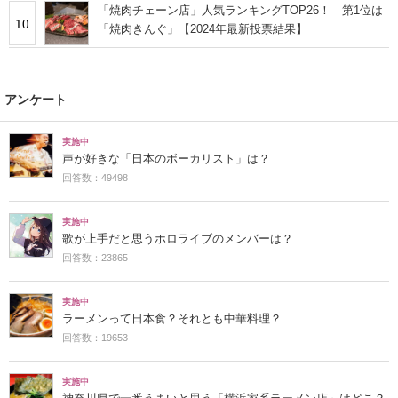
「焼肉チェーン店」人気ランキングTOP26！ 第1位は
10
「焼肉きんぐ」【2024年最新投票結果】
アンケート
実施中
声が好きな「日本のボーカリスト」は？
回答数：49498
実施中
歌が上手だと思うホロライブのメンバーは？
回答数：23865
実施中
ラーメンって日本食？それとも中華料理？
回答数：19653
実施中