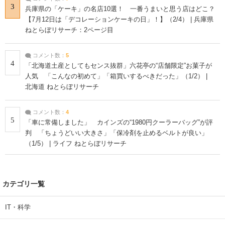
3
兵庫県の「ケーキ」の名店10選！ 一番うまいと思う店はどこ？
【7月12日は「デコレーションケーキの日」！】（2/4） | 兵庫県
ねとらぼリサーチ：2ページ目
コメント数：
5
4
「北海道土産としてもセンス抜群」六花亭の“店舗限定”お菓子が
人気 「こんなの初めて」「箱買いするべきだった」（1/2） |
北海道 ねとらぼリサーチ
コメント数：
4
5
「車に常備しました」 カインズの“1980円クーラーバッグ”が評
判 「ちょうどいい大きさ」「保冷剤を止めるベルトが良い」
（1/5） | ライフ ねとらぼリサーチ
カテゴリ一覧
IT・科学