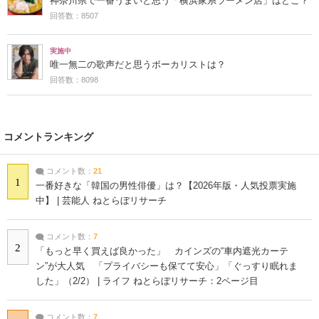
神奈川県で一番うまいと思う「横浜家系ラーメン店」はどこ？
回答数：8507
実施中
唯一無二の歌声だと思うボーカリストは？
回答数：8098
コメントランキング
コメント数：
21
1
一番好きな「韓国の男性俳優」は？【2026年版・人気投票実施
中】 | 芸能人 ねとらぼリサーチ
コメント数：
7
2
「もっと早く買えば良かった」 カインズの“車内遮光カーテ
ン”が大人気 「プライバシーも保てて安心」「ぐっすり眠れま
した」（2/2） | ライフ ねとらぼリサーチ：2ページ目
コメント数：
7