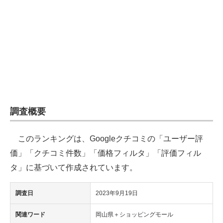
企業向けIT製品の総合サイト
IT製品の技術・比較・事例
製造業のIT導入・活用を支援
モノづくり技術者専門サイト
エレクトロニクス専門サイト
調査概要
電子設計の基本と応用
このランキングは、Googleクチコミの「ユーザー評
エネルギーの専門メディア
価」「クチコミ件数」「価格フィルタ」「評価フィル
建設×テクノロジーの最前線
タ」に基づいて作成されています。
ちょっと気になるネットの話題
調査日
2023年9月19日
関連ワード
岡山県＋ショッピングモール