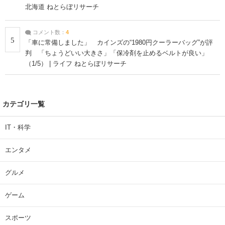
北海道 ねとらぼリサーチ
コメント数：
4
5
「車に常備しました」 カインズの“1980円クーラーバッグ”が評
判 「ちょうどいい大きさ」「保冷剤を止めるベルトが良い」
（1/5） | ライフ ねとらぼリサーチ
カテゴリ一覧
IT・科学
エンタメ
グルメ
ゲーム
スポーツ