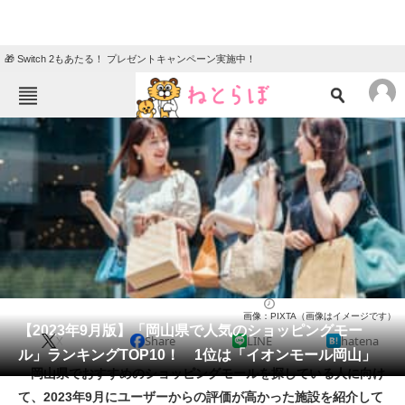
🎁 Switch 2もあたる！ プレゼントキャンペーン実施中！
ねとらぼメニュー
TOP
ニュース
エンタメ
クイズ
グルメ
地域
住まい
教育・育児
動物
リサーチ
ショッピングモール
2023/09/24 08:00（公開）
画像：PIXTA（画像はイメージです）
会員記事
【2023年9月版】「岡山県で人気のショッピングモー
X
Share
LINE
hatena
ル」ランキングTOP10！ 1位は「イオンモール岡山」
メディア
岡山県でおすすめのショッピングモールを探している人に向け
て、2023年9月にユーザーからの評価が高かった施設を紹介して
注目記事を集めた総合ページ