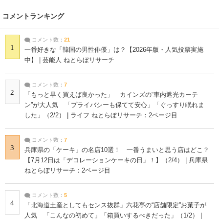
コメントランキング
コメント数：
21
1
一番好きな「韓国の男性俳優」は？【2026年版・人気投票実施
中】 | 芸能人 ねとらぼリサーチ
コメント数：
7
2
「もっと早く買えば良かった」 カインズの“車内遮光カーテ
ン”が大人気 「プライバシーも保てて安心」「ぐっすり眠れま
した」（2/2） | ライフ ねとらぼリサーチ：2ページ目
コメント数：
7
3
兵庫県の「ケーキ」の名店10選！ 一番うまいと思う店はどこ？
【7月12日は「デコレーションケーキの日」！】（2/4） | 兵庫県
ねとらぼリサーチ：2ページ目
コメント数：
5
4
「北海道土産としてもセンス抜群」六花亭の“店舗限定”お菓子が
人気 「こんなの初めて」「箱買いするべきだった」（1/2） |