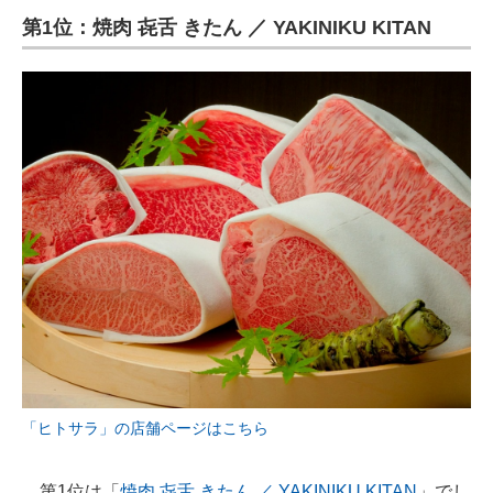
第1位：焼肉 㐂舌 きたん ／ YAKINIKU KITAN
ITの今と未来を見通す
スマホと通信の最新トレンド
進化するPCとデバイスの未来
好きが集まる 比べて選べる
ビジネスと働き方のヒント
AI活用のいまが分かる
企業ITのトレンドを詳説
経営リーダーのコミュニティ
マーケ×ITの今がよく分かる
「ヒトサラ」の店舗ページはこちら
ITエンジニア向け専門サイト
第1位は「
焼肉 㐂舌 きたん ／ YAKINIKU KITAN
」でし