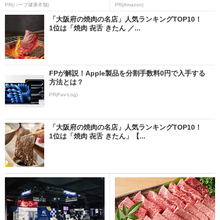
PR(ハーブ健康本舗)
PR(Amazon)
「大阪府の焼肉の名店」人気ランキングTOP10！
1位は「焼肉 㐂舌 きたん ／...
FPが解説！Apple製品を分割手数料0円で入手する
方法とは？
PR(Fav-Log)
「大阪府の焼肉の名店」人気ランキングTOP10！
1位は「焼肉 㐂舌 きたん」【...