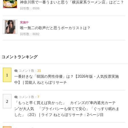
神奈川県で一番うまいと思う「横浜家系ラーメン店」はどこ？
回答数：8506
実施中
唯一無二の歌声だと思うボーカリストは？
回答数：8082
コメントランキング
コメント数：
21
1
一番好きな「韓国の男性俳優」は？【2026年版・人気投票実施
中】 | 芸能人 ねとらぼリサーチ
コメント数：
7
2
「もっと早く買えば良かった」 カインズの“車内遮光カーテ
ン”が大人気 「プライバシーも保てて安心」「ぐっすり眠れま
した」（2/2） | ライフ ねとらぼリサーチ：2ページ目