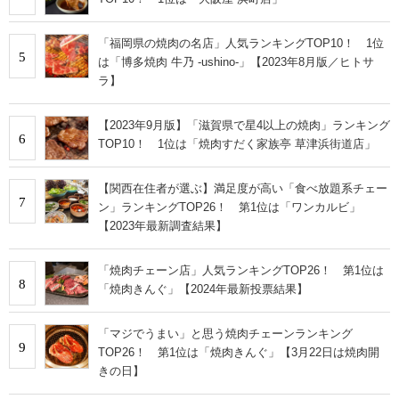
「福岡県の焼肉の名店」人気ランキングTOP10！ 1位
5
は「博多焼肉 牛乃 -ushino-」【2023年8月版／ヒトサ
ラ】
【2023年9月版】「滋賀県で星4以上の焼肉」ランキング
6
TOP10！ 1位は「焼肉すだく家族亭 草津浜街道店」
【関西在住者が選ぶ】満足度が高い「食べ放題系チェー
7
ン」ランキングTOP26！ 第1位は「ワンカルビ」
【2023年最新調査結果】
「焼肉チェーン店」人気ランキングTOP26！ 第1位は
8
「焼肉きんぐ」【2024年最新投票結果】
「マジでうまい」と思う焼肉チェーンランキング
9
TOP26！ 第1位は「焼肉きんぐ」【3月22日は焼肉開
きの日】