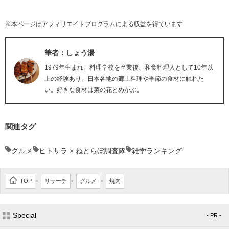
※本ページはアフィリエイトプログラムによる収益を得ています
筆者：しょう湯
1979年生まれ。料理学校を卒業後、和食料理人として10年以
上の経験あり。日本各地の郷土料理や季節の食材に触れた
い。好きな食材は菜の花とめかぶ。
関連タグ
グルメ
ヒトサラ × ねとらぼ調査隊
雑学ランキング
TOP
リサーチ
グルメ
焼肉
>
>
>
Special
- PR -