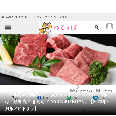
🎁 Switch 2もあたる！ プレゼントキャンペーン実施中！
ねとらぼメニュー
TOP
ニュース
エンタメ
クイズ
グルメ
地域
住まい
教育・育児
動物
リサーチ
焼肉
2023/09/25 20:55（公開）
画像はイメージです（画像：PIXTA）
会員記事
「大阪府の焼肉の名店」人気ランキングTOP10！ 1位
X
Share
LINE
hatena
は「焼肉 㐂舌 きたん ／ YAKINIKU KITAN」【2023年9
メディア
月版／ヒトサラ】
目次を表示
注目記事を集めた総合ページ