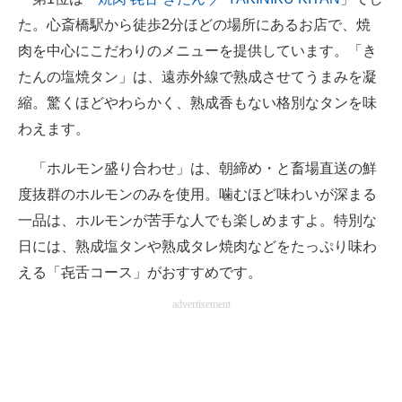
企業向けIT製品の総合サイト
た。心斎橋駅から徒歩2分ほどの場所にあるお店で、焼
肉を中心にこだわりのメニューを提供しています。「き
IT製品の技術・比較・事例
たんの塩焼タン」は、遠赤外線で熟成させてうまみを凝
製造業のIT導入・活用を支援
縮。驚くほどやわらかく、熟成香もない格別なタンを味
わえます。
モノづくり技術者専門サイト
「ホルモン盛り合わせ」は、朝締め・と畜場直送の鮮
エレクトロニクス専門サイト
度抜群のホルモンのみを使用。噛むほど味わいが深まる
電子設計の基本と応用
一品は、ホルモンが苦手な人でも楽しめますよ。特別な
日には、熟成塩タンや熟成タレ焼肉などをたっぷり味わ
エネルギーの専門メディア
える「㐂舌コース」がおすすめです。
建設×テクノロジーの最前線
advertisement
ちょっと気になるネットの話題