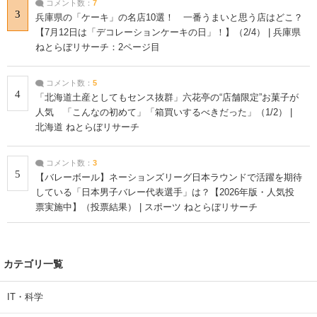
コメント数：
7
3
兵庫県の「ケーキ」の名店10選！ 一番うまいと思う店はどこ？
【7月12日は「デコレーションケーキの日」！】（2/4） | 兵庫県
ねとらぼリサーチ：2ページ目
コメント数：
5
4
「北海道土産としてもセンス抜群」六花亭の“店舗限定”お菓子が
人気 「こんなの初めて」「箱買いするべきだった」（1/2） |
北海道 ねとらぼリサーチ
コメント数：
3
5
【バレーボール】ネーションズリーグ日本ラウンドで活躍を期待
している「日本男子バレー代表選手」は？【2026年版・人気投
票実施中】（投票結果） | スポーツ ねとらぼリサーチ
カテゴリ一覧
IT・科学