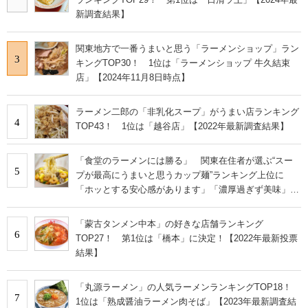
新調査結果】
関東地方で一番うまいと思う「ラーメンショップ」ラン
3
キングTOP30！ 1位は「ラーメンショップ 牛久結束
店」【2024年11月8日時点】
ラーメン二郎の「非乳化スープ」がうまい店ランキング
4
TOP43！ 1位は「越谷店」【2022年最新調査結果】
「食堂のラーメンには勝る」 関東在住者が選ぶ“スー
5
プが最高にうまいと思うカップ麺”ランキング上位に
「ホッとする安心感があります」「濃厚過ぎず美味」の
声
「蒙古タンメン中本」の好きな店舗ランキング
6
TOP27！ 第1位は「橋本」に決定！【2022年最新投票
結果】
「丸源ラーメン」の人気ラーメンランキングTOP18！
7
1位は「熟成醤油ラーメン肉そば」【2023年最新調査結