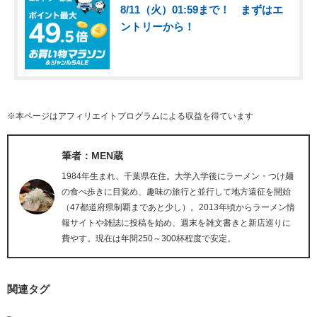
8/11（火）01:59まで！ まずはエ
ントリーから！
※本ページはアフィリエイトプログラムによる収益を得ています
筆者：MEN蔵
1984年生まれ、千葉県在住。大学入学後にラーメン・つけ麺
の食べ歩きに目覚め、趣味の旅行と並行して地方遠征を開始
（47都道府県制覇まであと少し）。2013年頃からラーメン情
報サイトや雑誌に投稿を始め、週末を雑文書きと新店巡りに
費やす。現在は年間250～300杯程度で安定。
関連タグ