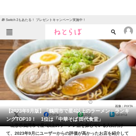
🎁 Switch 2もあたる！ プレゼントキャンペーン実施中！
ねとらぼメニュー
TOP
ニュース
エンタメ
クイズ
グルメ
地域
住まい
教育・育児
動物
リサーチ
ラーメン
2023/09/24 13:40（公開）
画像：PIXTA
会員記事
【2023年9月版】「鶴岡市で星4以上のラーメン」ランキ
X
Share
LINE
hatena
ングTOP10！ 1位は「中華そば 田代食堂」
メディア
山形県鶴岡市で星4以上のラーメン店を探している人に向け
て、2023年9月にユーザーからの評価が高かったお店を紹介して
注目記事を集めた総合ページ