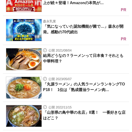
上が続々登場！Amazonの本気が...
PR
森永乳業
「気になっていた認知機能が菌で…」森永が開
発。感動の70代続出
PR
公開 2021/08/04
結局どうなの？ラーメンって日本食？それとも
中華料理？
公開 2023/05/07
「丸源ラーメン」の人気ラーメンランキングTO
P18！ 1位は「熟成醤油ラーメン肉...
公開 2022/11/15
「山形県の鳥中華の名店」8選！ 一番好きな店
はどこ？