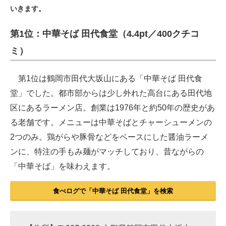
いきます。
ITの今と未来を見通す
第1位：中華そば 田代食堂（4.4pt／400クチコ
スマホと通信の最新トレンド
ミ）
進化するPCとデバイスの未来
第1位は鶴岡市田代大坂山にある「中華そば 田代食
好きが集まる 比べて選べる
堂」でした。都市部からは少し外れた高台にある田代地
区にあるラーメン店。創業は1976年と約50年の歴史があ
ビジネスと働き方のヒント
る老舗です。メニューは中華そばとチャーシューメンの
AI活用のいまが分かる
2つのみ。鶏がらや豚骨などをベースにした醤油ラーメ
ンに、特注の手もみ麺がマッチしており、昔ながらの
企業ITのトレンドを詳説
「中華そば」を味わえます。
経営リーダーのコミュニティ
食べログで「中華そば 田代食堂」を検索
マーケ×ITの今がよく分かる
ITエンジニア向け専門サイト