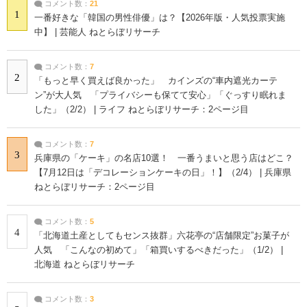
コメント数：
21
1
一番好きな「韓国の男性俳優」は？【2026年版・人気投票実施
中】 | 芸能人 ねとらぼリサーチ
コメント数：
7
2
「もっと早く買えば良かった」 カインズの“車内遮光カーテ
ン”が大人気 「プライバシーも保てて安心」「ぐっすり眠れま
した」（2/2） | ライフ ねとらぼリサーチ：2ページ目
コメント数：
7
3
兵庫県の「ケーキ」の名店10選！ 一番うまいと思う店はどこ？
【7月12日は「デコレーションケーキの日」！】（2/4） | 兵庫県
ねとらぼリサーチ：2ページ目
コメント数：
5
4
「北海道土産としてもセンス抜群」六花亭の“店舗限定”お菓子が
人気 「こんなの初めて」「箱買いするべきだった」（1/2） |
北海道 ねとらぼリサーチ
コメント数：
3