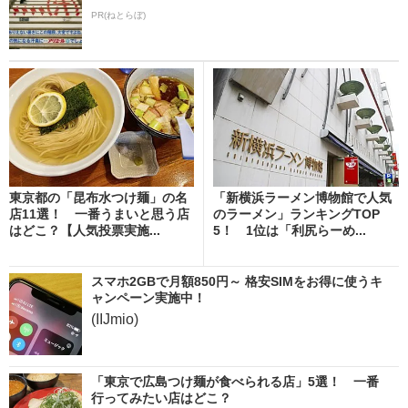
PR(ねとらぼ)
東京都の「昆布水つけ麺」の名
「新横浜ラーメン博物館で人気
店11選！ 一番うまいと思う店
のラーメン」ランキングTOP
はどこ？【人気投票実施...
5！ 1位は「利尻らーめ...
スマホ2GBで月額850円～ 格安SIMをお得に使うキ
ャンペーン実施中！
(IIJmio)
「東京で広島つけ麺が食べられる店」5選！ 一番
行ってみたい店はどこ？