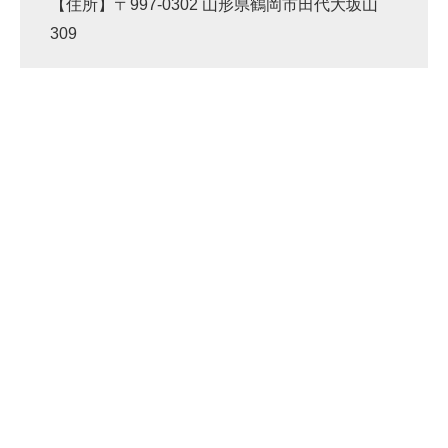
【住所】〒997-0302 山形県鶴岡市田代大坂山
企業向けIT製品の総合サイト
309
IT製品の技術・比較・事例
製造業のIT導入・活用を支援
モノづくり技術者専門サイト
エレクトロニクス専門サイト
電子設計の基本と応用
エネルギーの専門メディア
建設×テクノロジーの最前線
ちょっと気になるネットの話題