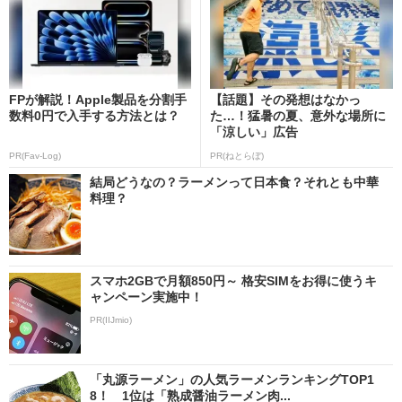
FPが解説！Apple製品を分割手
【話題】その発想はなかっ
数料0円で入手する方法とは？
た…！猛暑の夏、意外な場所に
「涼しい」広告
PR(Fav-Log)
PR(ねとらぼ)
結局どうなの？ラーメンって日本食？それとも中華
料理？
スマホ2GBで月額850円～ 格安SIMをお得に使うキ
ャンペーン実施中！
PR(IIJmio)
「丸源ラーメン」の人気ラーメンランキングTOP1
8！ 1位は「熟成醤油ラーメン肉...