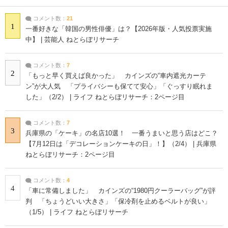
コメント数：
21
1
一番好きな「韓国の男性俳優」は？【2026年版・人気投票実施
中】 | 芸能人 ねとらぼリサーチ
コメント数：
7
2
「もっと早く買えば良かった」 カインズの“車内遮光カーテ
ン”が大人気 「プライバシーも保てて安心」「ぐっすり眠れま
した」（2/2） | ライフ ねとらぼリサーチ：2ページ目
コメント数：
7
3
兵庫県の「ケーキ」の名店10選！ 一番うまいと思う店はどこ？
【7月12日は「デコレーションケーキの日」！】（2/4） | 兵庫県
ねとらぼリサーチ：2ページ目
コメント数：
4
4
「車に常備しました」 カインズの“1980円クーラーバッグ”が評
判 「ちょうどいい大きさ」「保冷剤を止めるベルトが良い」
（1/5） | ライフ ねとらぼリサーチ