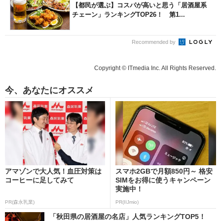
【都民が選ぶ】コスパが高いと思う「居酒屋系
チェーン」ランキングTOP26！ 第1...
Recommended by
Copyright © ITmedia Inc. All Rights Reserved.
今、あなたにオススメ
アマゾンで大人気！血圧対策は
スマホ2GBで月額850円～ 格安
コーヒーに足してみて
SIMをお得に使うキャンペーン
実施中！
PR(森永乳業)
PR(IIJmio)
「秋田県の居酒屋の名店」人気ランキングTOP5！