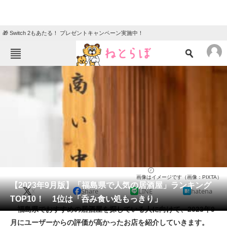
🎁 Switch 2もあたる！ プレゼントキャンペーン実施中！
ねとらぼメニュー
TOP
ニュース
エンタメ
クイズ
グルメ
地域
住まい
教育・育児
動物
リサーチ
居酒屋
2023/09/24 21:20（公開）
画像はイメージです（画像：PIXTA）
会員記事
【2023年9月版】「福島県で人気の居酒屋」ランキング
X
Share
LINE
hatena
TOP10！ 1位は「呑み食い処もっきり」
メディア
福島県でおすすめの居酒屋を探している人に向けて、2023年9
月にユーザーからの評価が高かったお店を紹介していきます。
注目記事を集めた総合ページ