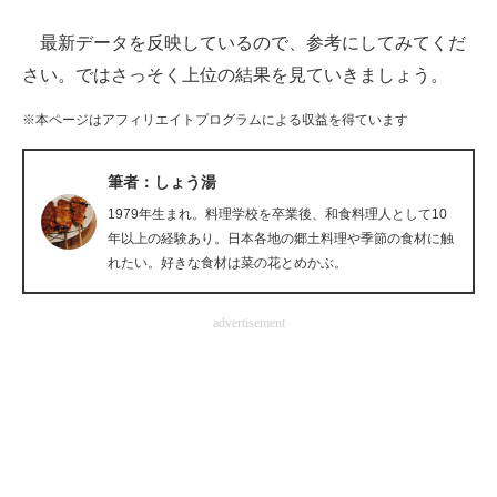
最新データを反映しているので、参考にしてみてくだ
ITの今と未来を見通す
さい。ではさっそく上位の結果を見ていきましょう。
スマホと通信の最新トレンド
※本ページはアフィリエイトプログラムによる収益を得ています
進化するPCとデバイスの未来
筆者：しょう湯
好きが集まる 比べて選べる
1979年生まれ。料理学校を卒業後、和食料理人として10
ビジネスと働き方のヒント
年以上の経験あり。日本各地の郷土料理や季節の食材に触
れたい。好きな食材は菜の花とめかぶ。
AI活用のいまが分かる
advertisement
企業ITのトレンドを詳説
経営リーダーのコミュニティ
マーケ×ITの今がよく分かる
ITエンジニア向け専門サイト