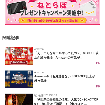
関連記事
Amazon
「え、こんなセールやってたの？」80％OFF以
上が続々登場！Amazonの本気が...
PR
Amazon
Amazon今日も見逃せない！80%OFF以上が
続々登場
PR
公開 2022/11/25
「秋田県の居酒屋の名店」人気ランキングTOP
5！ 第1位は「酒盃」！【食べログ ...