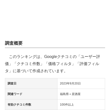
企業向けIT製品の総合サイト
IT製品の技術・比較・事例
製造業のIT導入・活用を支援
モノづくり技術者専門サイト
調査概要
エレクトロニクス専門サイト
このランキングは、Googleクチコミの「ユーザー評
電子設計の基本と応用
価」「クチコミ件数」「価格フィルタ」「評価フィル
エネルギーの専門メディア
タ」に基づいて作成されています。
建設×テクノロジーの最前線
調査日
2023年9月20日
ちょっと気になるネットの話題
関連ワード
福島県＋居酒屋
有効クチコミ件数
100件以上