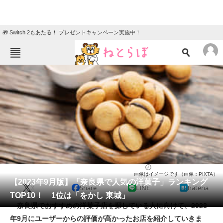
🎁 Switch 2もあたる！ プレゼントキャンペーン実施中！
ねとらぼメニュー
TOP
ニュース
エンタメ
クイズ
グルメ
地域
住まい
教育・育児
動物
リサーチ
お菓子
2023/09/24 13:50（公開）
画像はイメージです（画像：PIXTA）
会員記事
【2023年9月版】「奈良県で人気の洋菓子」ランキング
X
Share
LINE
hatena
TOP10！ 1位は「をかし 東城」
メディア
奈良県でおすすめの洋菓子店を探している人に向けて、2023
年9月にユーザーからの評価が高かったお店を紹介していきま
注目記事を集めた総合ページ