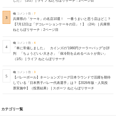
した」（2/2） | ライフ ねとらぼリサーチ：2ページ目
コメント数：
7
3
兵庫県の「ケーキ」の名店10選！ 一番うまいと思う店はどこ？
【7月12日は「デコレーションケーキの日」！】（2/4） | 兵庫県
ねとらぼリサーチ：2ページ目
コメント数：
4
4
「車に常備しました」 カインズの“1980円クーラーバッグ”が評
判 「ちょうどいい大きさ」「保冷剤を止めるベルトが良い」
（1/5） | ライフ ねとらぼリサーチ
コメント数：
3
5
【バレーボール】ネーションズリーグ日本ラウンドで活躍を期待
している「日本男子バレー代表選手」は？【2026年版・人気投
票実施中】（投票結果） | スポーツ ねとらぼリサーチ
カテゴリ一覧