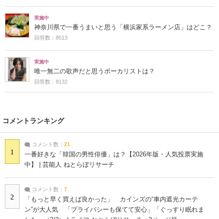
実施中
神奈川県で一番うまいと思う「横浜家系ラーメン店」はどこ？
回答数：8513
実施中
唯一無二の歌声だと思うボーカリストは？
回答数：8132
コメントランキング
コメント数：
21
1
一番好きな「韓国の男性俳優」は？【2026年版・人気投票実施
中】 | 芸能人 ねとらぼリサーチ
コメント数：
7
2
「もっと早く買えば良かった」 カインズの“車内遮光カーテ
ン”が大人気 「プライバシーも保てて安心」「ぐっすり眠れま