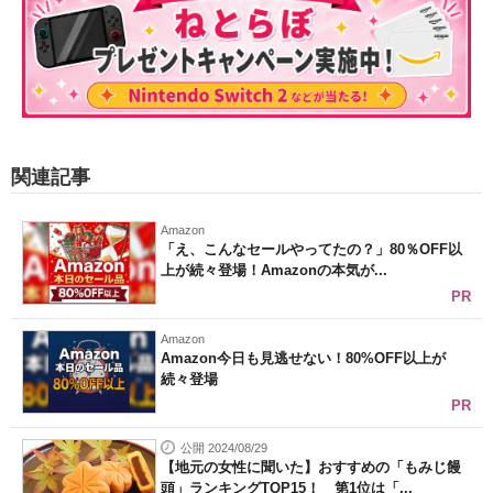
関連記事
Amazon
「え、こんなセールやってたの？」80％OFF以
上が続々登場！Amazonの本気が...
PR
Amazon
Amazon今日も見逃せない！80%OFF以上が
続々登場
PR
公開 2024/08/29
【地元の女性に聞いた】おすすめの「もみじ饅
頭」ランキングTOP15！ 第1位は「...