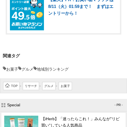
8/11（火）01:59まで！ まずはエ
ントリーから！
関連タグ
お菓子
グルメ
地域別ランキング
TOP
リサーチ
グルメ
お菓子
>
>
>
Special
- PR -
【iHerb】「迷ったらこれ！」みんなが"リピ
買い"している人気商品