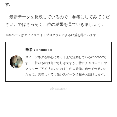
す。
ITの今と未来を見通す
最新データを反映しているので、参考にしてみてくだ
スマホと通信の最新トレンド
さい。ではさっそく上位の結果を見ていきましょう。
進化するPCとデバイスの未来
※本ページはアフィリエイトプログラムによる収益を得ています
好きが集まる 比べて選べる
筆者：chococo
ビジネスと働き方のヒント
スイーツネタを中心にネット上で活動しているchococoで
す！ 甘いものは何でも好きですが、特にチョコレートや
AI活用のいまが分かる
クッキー（アメリカのもの！）が大好物。自分で作るのも
たまに。美味しくて可愛いスイーツ情報をお届けします。
企業ITのトレンドを詳説
advertisement
経営リーダーのコミュニティ
マーケ×ITの今がよく分かる
ITエンジニア向け専門サイト