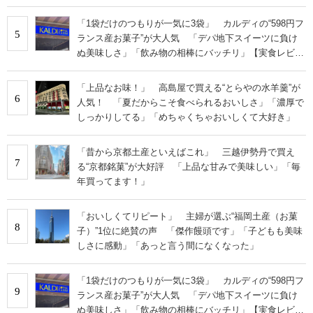
「1袋だけのつもりが一気に3袋」 カルディの“598円フ
5
ランス産お菓子”が大人気 「デパ地下スイーツに負け
ぬ美味しさ」「飲み物の相棒にバッチリ」【実食レビュ
ー】
「上品なお味！」 高島屋で買える“とらやの水羊羹”が
6
人気！ 「夏だからこそ食べられるおいしさ」「濃厚で
しっかりしてる」「めちゃくちゃおいしくて大好き」
「昔から京都土産といえばこれ」 三越伊勢丹で買え
7
る“京都銘菓”が大好評 「上品な甘みで美味しい」「毎
年買ってます！」
「おいしくてリピート」 主婦が選ぶ“福岡土産（お菓
8
子）”1位に絶賛の声 「傑作饅頭です」「子どもも美味
しさに感動」「あっと言う間になくなった」
「1袋だけのつもりが一気に3袋」 カルディの“598円フ
9
ランス産お菓子”が大人気 「デパ地下スイーツに負け
ぬ美味しさ」「飲み物の相棒にバッチリ」【実食レビュ