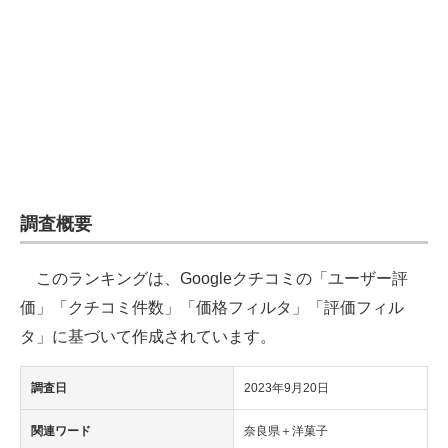
企業向けIT製品の総合サイト
IT製品の技術・比較・事例
製造業のIT導入・活用を支援
モノづくり技術者専門サイト
エレクトロニクス専門サイト
調査概要
電子設計の基本と応用
このランキングは、Googleクチコミの「ユーザー評
エネルギーの専門メディア
価」「クチコミ件数」「価格フィルタ」「評価フィル
建設×テクノロジーの最前線
タ」に基づいて作成されています。
ちょっと気になるネットの話題
調査日
2023年9月20日
関連ワード
奈良県＋洋菓子