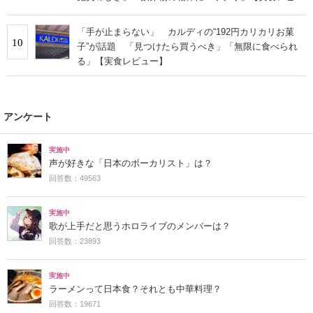
ー】
「手が止まらない」 カルディの“192円カリカリお菓
10
子”が話題 「見つけたら買うべき」「無限に食べられ
る」【実食レビュー】
アンケート
実施中
声が好きな「日本のボーカリスト」は？
回答数：49563
実施中
歌が上手だと思うホロライブのメンバーは？
回答数：23893
実施中
ラーメンって日本食？それとも中華料理？
回答数：19671