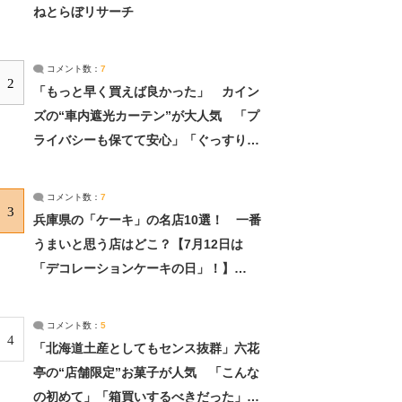
ねとらぼリサーチ
コメント数：
7
2
「もっと早く買えば良かった」 カイン
ズの“車内遮光カーテン”が大人気 「プ
ライバシーも保てて安心」「ぐっすり眠
れました」（2/2） | ライフ ねとらぼリ
サーチ：2ページ目
コメント数：
7
3
兵庫県の「ケーキ」の名店10選！ 一番
うまいと思う店はどこ？【7月12日は
「デコレーションケーキの日」！】
（2/4） | 兵庫県 ねとらぼリサーチ：2ペ
ージ目
コメント数：
5
4
「北海道土産としてもセンス抜群」六花
亭の“店舗限定”お菓子が人気 「こんな
の初めて」「箱買いするべきだった」