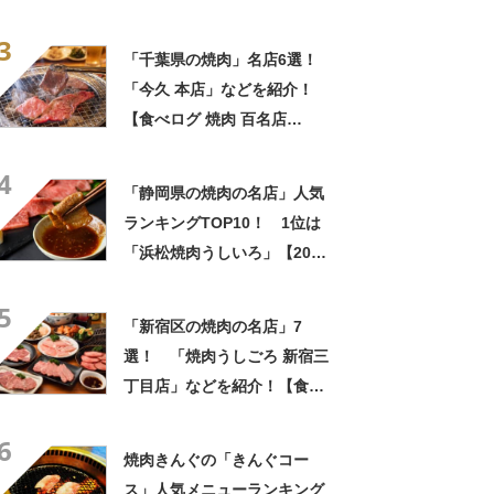
【2022年12月版】
3
「千葉県の焼肉」名店6選！
「今久 本店」などを紹介！
【食べログ 焼肉 百名店
2022】
4
「静岡県の焼肉の名店」人気
ランキングTOP10！ 1位は
「浜松焼肉うしいろ」【2023
年5月版／ヒトサラ】
5
「新宿区の焼肉の名店」7
選！ 「焼肉うしごろ 新宿三
丁目店」などを紹介！【食べ
ログ 焼肉 TOKYO 百名店
6
2023】
焼肉きんぐの「きんぐコー
ス」人気メニューランキング