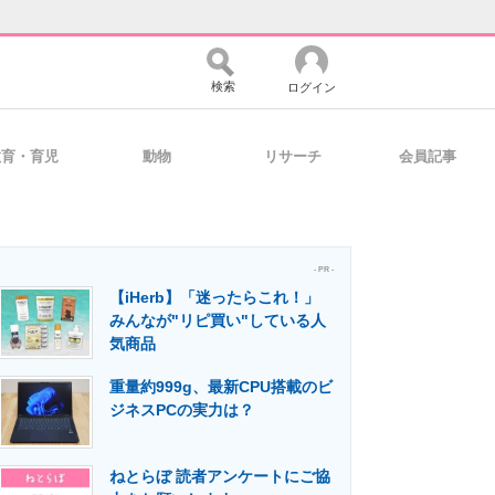
検索
ログイン
教育・育児
動物
リサーチ
会員記事
バイスの未来
好きが集まる 比べて選べる
- PR -
【iHerb】「迷ったらこれ！」
コミュニティ
マーケ×ITの今がよく分かる
みんなが"リピ買い"している人
気商品
重量約999g、最新CPU搭載のビ
・活用を支援
ジネスPCの実力は？
ねとらぼ 読者アンケートにご協