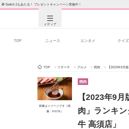
🎁 Switch 2もあたる！ プレゼントキャンペーン実施中！
メディア
TOP
ニュース
エンタメ
クイズ
注目記事を集めた総合ページ
ITの今
TOP
>
リサーチ
>
グルメ
>
焼肉
>
【2023年9月
ビジネスと働き方のヒント
AI活用
焼肉
【2023年9
ITエンジニア向け専門サイト
企業向けI
画像はイメージです（画
肉」ランキング
像：PIXTA）
牛 高須店」