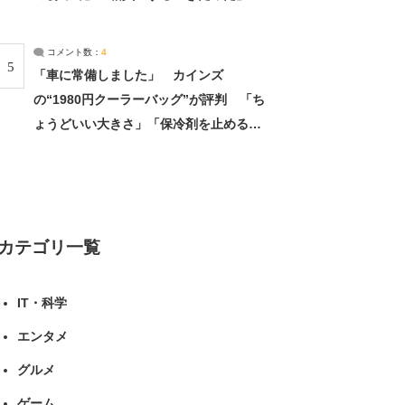
（1/2） | 北海道 ねとらぼリサーチ
コメント数：
4
5
「車に常備しました」 カインズ
の“1980円クーラーバッグ”が評判 「ち
ょうどいい大きさ」「保冷剤を止めるベ
ルトが良い」（1/5） | ライフ ねとらぼ
リサーチ
カテゴリ一覧
IT・科学
エンタメ
グルメ
ゲーム