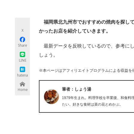
モノづくり技術者専門サイト
エレクトロ
福岡県北九州市でおすすめの焼肉を探してい
X
かったお店を紹介していきます。
ちょっと気になるネットの話題
Share
最新データを反映しているので、参考にし
しょう。
LINE
※本ページはアフィリエイトプログラムによる収益を
hatena
筆者：しょう湯
Home
1979年生まれ。料理学校を卒業後、和食料
たい。好きな食材は菜の花とめかぶ。