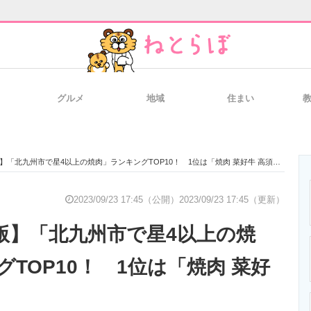
グルメ
地域
住まい
と未来を見通す
スマホと通信の最新トレンド
進化するPCとデ
版】「北九州市で星4以上の焼肉」ランキングTOP10！ 1位は「焼肉 菜好牛 高須店」
のいまが分かる
企業ITのトレンドを詳説
経営リーダーの
2023/09/23 17:45（公開）
2023/09/23 17:45（更新）
月版】「北九州市で星4以上の焼
T製品の総合サイト
IT製品の技術・比較・事例
製造業のIT導入
TOP10！ 1位は「焼肉 菜好