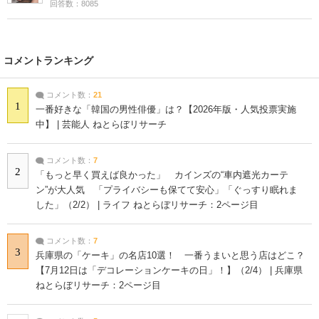
回答数：8085
コメントランキング
コメント数：
21
1
一番好きな「韓国の男性俳優」は？【2026年版・人気投票実施
中】 | 芸能人 ねとらぼリサーチ
コメント数：
7
2
「もっと早く買えば良かった」 カインズの“車内遮光カーテ
ン”が大人気 「プライバシーも保てて安心」「ぐっすり眠れま
した」（2/2） | ライフ ねとらぼリサーチ：2ページ目
コメント数：
7
3
兵庫県の「ケーキ」の名店10選！ 一番うまいと思う店はどこ？
【7月12日は「デコレーションケーキの日」！】（2/4） | 兵庫県
ねとらぼリサーチ：2ページ目