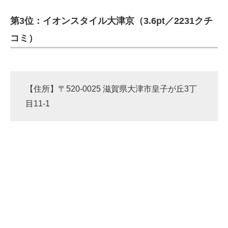
第3位：イオンスタイル大津京（3.6pt／2231クチ
ITの今と未来を見通す
コミ）
スマホと通信の最新トレンド
進化するPCとデバイスの未来
好きが集まる 比べて選べる
【住所】〒520-0025 滋賀県大津市皇子が丘3丁
目11-1
ビジネスと働き方のヒント
AI活用のいまが分かる
企業ITのトレンドを詳説
経営リーダーのコミュニティ
マーケ×ITの今がよく分かる
ITエンジニア向け専門サイト