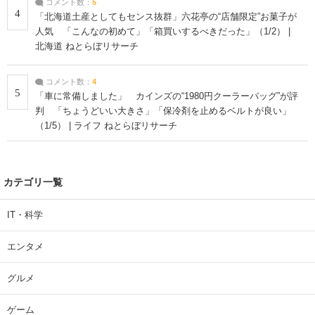
コメント数：
5
4
「北海道土産としてもセンス抜群」六花亭の“店舗限定”お菓子が
人気 「こんなの初めて」「箱買いするべきだった」（1/2） |
北海道 ねとらぼリサーチ
コメント数：
4
5
「車に常備しました」 カインズの“1980円クーラーバッグ”が評
判 「ちょうどいい大きさ」「保冷剤を止めるベルトが良い」
（1/5） | ライフ ねとらぼリサーチ
カテゴリ一覧
IT・科学
エンタメ
グルメ
ゲーム