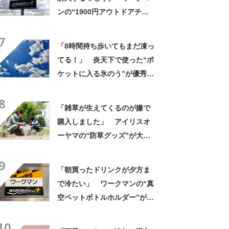
ンの“1900円アウトドアチェ
ア”に反響 「90キロ級でも安
7
心して座れた」「キャンプの1
「8時間持ち歩いてもまだ凍っ
軍」の声
てる！」 炎天下で使った“ポ
ケットに入る氷のう”が優秀す
ぎた 「体が一気に冷え
8
る！」「車内に半日置いても
「雑草が生えてくるのが嫌で
ひんやり」【使用レビュー】
購入しました」 アイリスオ
ーヤマの“防草グッズ”が大人
気 「今回で3度目の購入」
9
「施工が楽で簡単」
「朝買ったドリンクが夕方ま
で冷たい」 ワークマンの“真
空ペットボトルホルダー”が大
好評 「車の中でも冷え冷
10
え」「もっと早く買えばよか