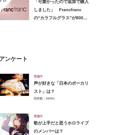
「可愛かったので追加で購入
った」
しました」 Francfranc
の“カラフルグラス”が800円
→560円 「テーブルが華や
ぎました」「大きな氷も入っ
て使いやすい」
アンケート
実施中
声が好きな「日本のボーカリ
スト」は？
回答数：49461
実施中
歌が上手だと思うホロライブ
のメンバーは？