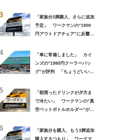
きさ」「保冷剤を止めるベル
3
トが良い」
「家族分3脚購入、さらに追加
予定」 ワークマンの“1900
円アウトドアチェア”に反響
「90キロ級でも安心して座れ
4
た」「キャンプの1軍」の声
「車に常備しました」 カイ
ンズの“1980円クーラーバッ
グ”が評判 「ちょうどいい大
きさ」「保冷剤を止めるベル
5
トが良い」
「朝買ったドリンクが夕方ま
で冷たい」 ワークマンの“真
空ペットボトルホルダー”が大
好評 「車の中でも冷え冷
6
え」「もっと早く買えばよか
「家族分を購入、もう3脚追加
った」
購入するつもり」 ワークマ