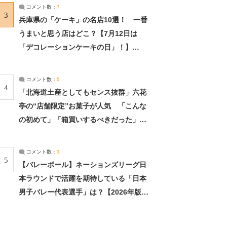
サーチ：2ページ目
コメント数：
7
3
兵庫県の「ケーキ」の名店10選！ 一番
うまいと思う店はどこ？【7月12日は
「デコレーションケーキの日」！】
（2/4） | 兵庫県 ねとらぼリサーチ：2ペ
ージ目
コメント数：
5
4
「北海道土産としてもセンス抜群」六花
亭の“店舗限定”お菓子が人気 「こんな
の初めて」「箱買いするべきだった」
（1/2） | 北海道 ねとらぼリサーチ
コメント数：
3
5
【バレーボール】ネーションズリーグ日
本ラウンドで活躍を期待している「日本
男子バレー代表選手」は？【2026年版・
人気投票実施中】（投票結果） | スポー
ツ ねとらぼリサーチ