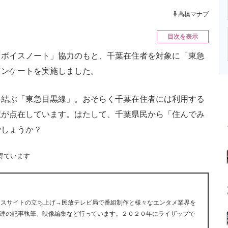
ニクス専門サイト
電子設計の基本と応用
エネルギーの専
高橋マナブ
目次を表示
ボイスノート」協力のもと、千葉在住者を対象に「東急
アンケートを実施しました。
結ぶ「東急目黒線」。おそらく千葉在住者には利用する
駅が点在しています。はたして、千葉県民から「住んでみ
でしょうか？
得ています
ュースサイトの立ち上げ→民放テレビ局で番組制作と様々なエンタメ業界を
連の記事執筆、映像編集など行っています。２０２０年にライザップで