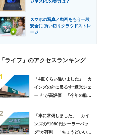
ジネスPCの実力は？
門メディア
建設×テクノロジーの最前線
スマホの写真／動画をもう一段
安全に 買い切りクラウドストレ
ージ
「ライフ」のアクセスランキング
1
「4度くらい違いました」 カ
インズの外に吊るす“遮光シェ
ード”が高評価 「今年の酷暑
にも活躍」「風通しもよくし
2
っかり遮光」の声
「車に常備しました」 カイ
ンズの“1980円クーラーバッ
グ”が評判 「ちょうどいい大