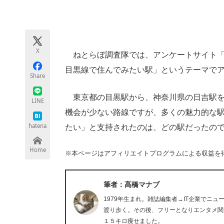
モノづくり技術者専門サイト
エレクトロ
X
ねとらぼ調査隊では、アンケートサイト「
ちょっと気になるネットの話題
目黒線で住んでみたい駅」というテーマで
Share
東京都の目黒駅から、神奈川県の日吉駅を
LINE
機会が少ない路線ですが、多くの魅力的な
hatena
たい」と支持されたのは、どの駅だったの
Home
※本ページはアフィリエイトプログラムによる収益を
筆者：高橋マナブ
1979年生まれ。雑誌編集者→IT企業でニ
渡り歩く。その後、フリーとなりエンタメ関
１５キロ痩せました。