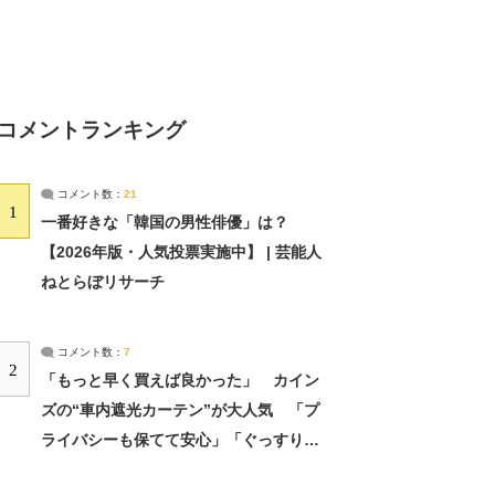
コメントランキング
コメント数：
21
1
一番好きな「韓国の男性俳優」は？
【2026年版・人気投票実施中】 | 芸能人
ねとらぼリサーチ
コメント数：
7
2
「もっと早く買えば良かった」 カイン
ズの“車内遮光カーテン”が大人気 「プ
ライバシーも保てて安心」「ぐっすり眠
れました」（2/2） | ライフ ねとらぼリ