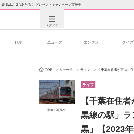
🎁 Switch 2もあたる！ プレゼントキャンペーン実施中！
メディア
TOP
ニュース
エンタメ
クイズ
注目記事を集めた総合ページ
ITの今
TOP
>
リサーチ
>
ライフ
>
【千葉在住者が選ぶ】住んで
ビジネスと働き方のヒント
AI活用
ライフ
【千葉在住者
ITエンジニア向け専門サイト
企業向けI
画像：写真AC
黒線の駅」ラ
黒」【2023