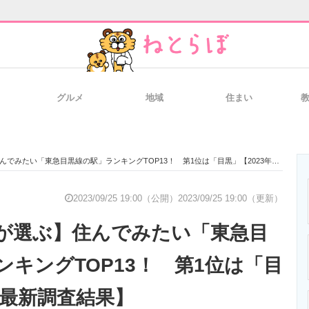
グルメ
地域
住まい
と未来を見通す
スマホと通信の最新トレンド
進化するPCとデ
みたい「東急目黒線の駅」ランキングTOP13！ 第1位は「目黒」【2023年最新調査結果】
のいまが分かる
企業ITのトレンドを詳説
経営リーダーの
2023/09/25 19:00（公開）
2023/09/25 19:00（更新）
が選ぶ】住んでみたい「東急目
T製品の総合サイト
IT製品の技術・比較・事例
製造業のIT導入
ンキングTOP13！ 第1位は「目
年最新調査結果】