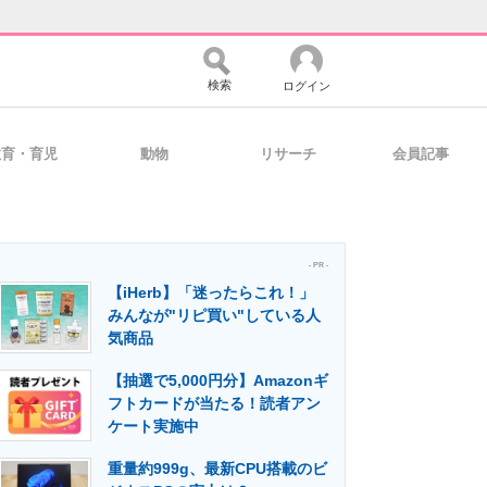
検索
ログイン
教育・育児
動物
リサーチ
会員記事
バイスの未来
好きが集まる 比べて選べる
- PR -
【iHerb】「迷ったらこれ！」
コミュニティ
マーケ×ITの今がよく分かる
みんなが"リピ買い"している人
気商品
【抽選で5,000円分】Amazonギ
・活用を支援
フトカードが当たる！読者アン
ケート実施中
重量約999g、最新CPU搭載のビ