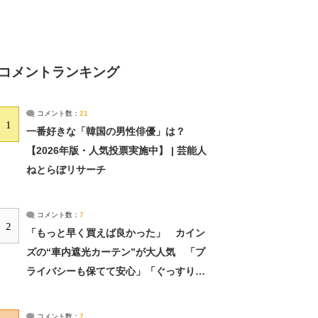
コメントランキング
コメント数：
21
1
一番好きな「韓国の男性俳優」は？
【2026年版・人気投票実施中】 | 芸能人
ねとらぼリサーチ
コメント数：
7
2
「もっと早く買えば良かった」 カイン
ズの“車内遮光カーテン”が大人気 「プ
ライバシーも保てて安心」「ぐっすり眠
れました」（2/2） | ライフ ねとらぼリ
サーチ：2ページ目
コメント数：
7