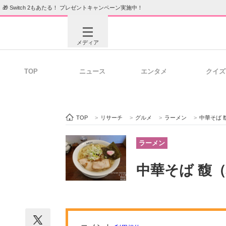
🎁 Switch 2もあたる！ プレゼントキャンペーン実施中！
メディア
TOP
ニュース
エンタメ
クイズ
注目記事を集めた総合ページ
ITの今
TOP
>
リサーチ
>
グルメ
>
ラーメン
>
中華そば 
ビジネスと働き方のヒント
AI活用
ラーメン
中華そば 馥
ITエンジニア向け専門サイト
企業向けI