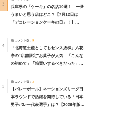
3
兵庫県の「ケーキ」の名店10選！ 一番
うまいと思う店はどこ？【7月12日は
「デコレーションケーキの日」！】
（2/4） | 兵庫県 ねとらぼリサーチ：2ペ
ージ目
コメント数：
5
4
「北海道土産としてもセンス抜群」六花
亭の“店舗限定”お菓子が人気 「こんな
の初めて」「箱買いするべきだった」
（1/2） | 北海道 ねとらぼリサーチ
コメント数：
3
5
【バレーボール】ネーションズリーグ日
本ラウンドで活躍を期待している「日本
男子バレー代表選手」は？【2026年版・
人気投票実施中】（投票結果） | スポー
ツ ねとらぼリサーチ