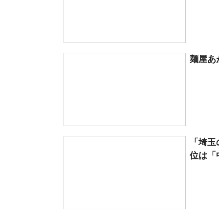
麺屋あ
「埼玉
位は「中