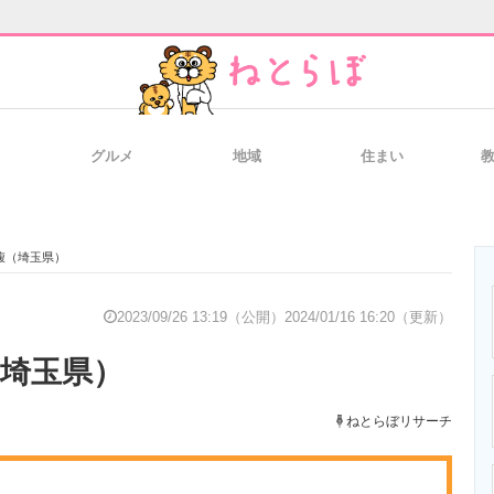
グルメ
地域
住まい
と未来を見通す
スマホと通信の最新トレンド
進化するPCとデ
馥（埼玉県）
のいまが分かる
企業ITのトレンドを詳説
経営リーダーの
2023/09/26 13:19（公開）
2024/01/16 16:20（更新）
（埼玉県）
T製品の総合サイト
IT製品の技術・比較・事例
製造業のIT導入
ねとらぼリサーチ