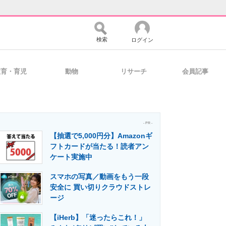
検索
ログイン
教育・育児
動物
リサーチ
会員記事
バイスの未来
好きが集まる 比べて選べる
- PR -
【抽選で5,000円分】Amazonギ
コミュニティ
マーケ×ITの今がよく分かる
フトカードが当たる！読者アン
ケート実施中
スマホの写真／動画をもう一段
・活用を支援
安全に 買い切りクラウドストレ
ージ
【iHerb】「迷ったらこれ！」