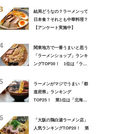
3
結局どうなの？ラーメンって
日本食？それとも中華料理？
【アンケート実施中】
4
関東地方で一番うまいと思う
「ラーメンショップ」ランキ
ングTOP30！ 1位は「ラー
メンショップ 牛久結束店」
5
【2024年11月8日時点】
ラーメンがマジでうまい「都
道府県」ランキング
TOP25！ 第1位は「北海
道」【2025年最新調査結果】
6
「大阪の鶏白湯ラーメン店」
人気ランキングTOP20！ 第