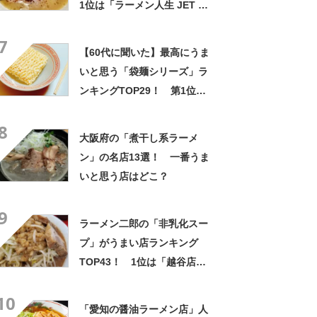
1位は「ラーメン人生 JET 福
島本店」【2023年8月21日時
7
点の評価／ラーメンデータベ
【60代に聞いた】最高にうま
ース】
いと思う「袋麺シリーズ」ラ
ンキングTOP29！ 第1位は
「日清ラ王」【2024年最新調
8
査結果】
大阪府の「煮干し系ラーメ
ン」の名店13選！ 一番うま
いと思う店はどこ？
9
ラーメン二郎の「非乳化スー
プ」がうまい店ランキング
TOP43！ 1位は「越谷店」
【2022年最新調査結果】
10
「愛知の醤油ラーメン店」人