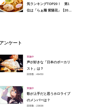
気ランキングTOP20！ 第1
位は「らぁ麺 紫陽花」【2023
年5月10日時点の評価／ラー
メンデータベース】
アンケート
実施中
声が好きな「日本のボーカリ
スト」は？
回答数：49450
実施中
歌が上手だと思うホロライブ
のメンバーは？
回答数：23836