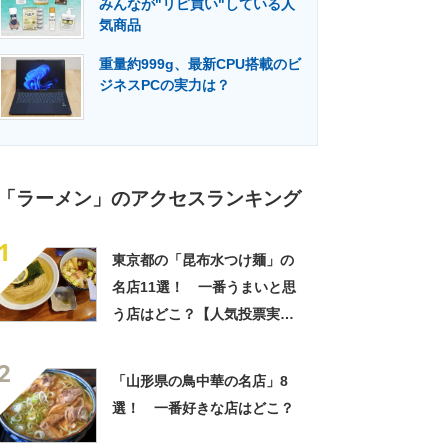
みんなが"リピ買い"している人
門メディア
建設×テクノロジーの最前線
気商品
重量約999g、最新CPU搭載のビ
ジネスPCの実力は？
「ラーメン」のアクセスランキング
1
東京都の「昆布水つけ麺」の
名店11選！ 一番うまいと思
う店はどこ？【人気投票実施
中】
2
「山形県の鳥中華の名店」8
選！ 一番好きな店はどこ？