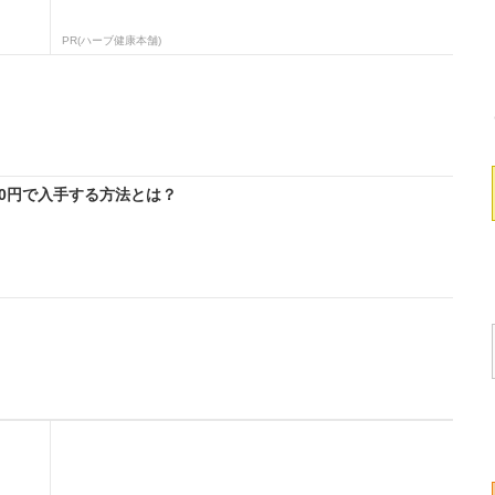
PR(ハーブ健康本舗)
料0円で入手する方法とは？