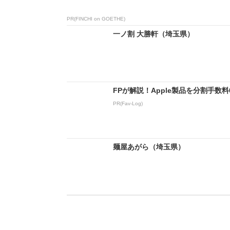
PR(FINCHI on GOETHE)
一ノ割 大勝軒（埼玉県）
FPが解説！Apple製品を分割手数
PR(Fav-Log)
麺屋あがら（埼玉県）