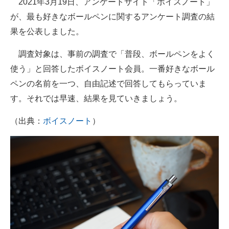
2021年3月19日、アンケートサイト「ボイスノート」
が、最も好きなボールペンに関するアンケート調査の結
ITの今と未来を見通す
果を公表しました。
スマホと通信の最新トレンド
調査対象は、事前の調査で「普段、ボールペンをよく
進化するPCとデバイスの未来
使う」と回答したボイスノート会員。一番好きなボール
ペンの名前を一つ、自由記述で回答してもらっていま
好きが集まる 比べて選べる
す。それでは早速、結果を見ていきましょう。
ビジネスと働き方のヒント
（出典：
ボイスノート
）
AI活用のいまが分かる
企業ITのトレンドを詳説
経営リーダーのコミュニティ
マーケ×ITの今がよく分かる
ITエンジニア向け専門サイト