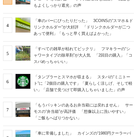
もよくしっかり遮光」の声
「車のバーにぴったりだった」 3COINSの“スマホ＆ド
4
リンクホルダー”が大好評 「ドリンクホルダーが二つ
あって便利」「もっと早く買えばよかった」
「すべての雑草が枯れてビックリ」 フマキラーの“シ
5
ャワータイプの除草剤”が大人気 「2回目の購入」「コ
スパめっちゃいい」
「タンブラーとスマホが収まる」 スタバの“ミニトー
6
ト”に「2個目の購入です」「夏らしく涼しげ、そして軽
い」「店舗で見つけて即購入しちゃいました」の声
「もうパッキンのあるお弁当箱には戻れません」 サー
7
モスの“弁当箱”が高評価 「想像以上に洗いやすい」
「ご飯もへばりつかない」
「車に常備しました」 カインズの“1980円クーラーバ