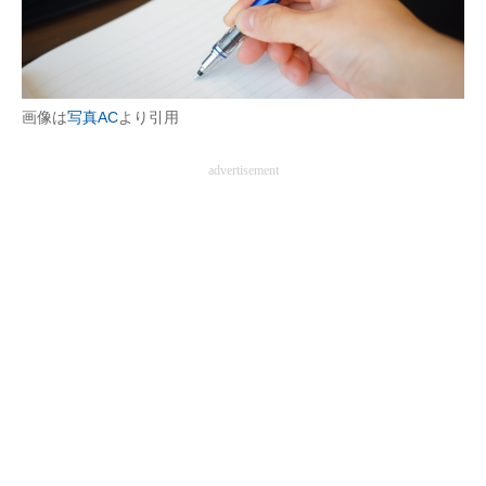
企業向けIT製品の総合サイト
IT製品の技術・比較・事例
画像は
写真AC
より引用
製造業のIT導入・活用を支援
モノづくり技術者専門サイト
advertisement
エレクトロニクス専門サイト
電子設計の基本と応用
エネルギーの専門メディア
建設×テクノロジーの最前線
ちょっと気になるネットの話題