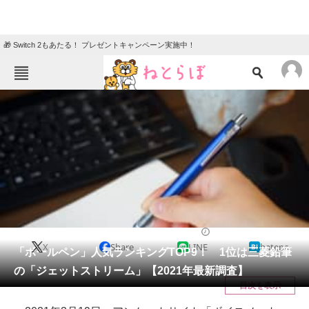
🎁 Switch 2もあたる！ プレゼントキャンペーン実施中！
ねとらぼメニュー
TOP
ニュース
エンタメ
クイズ
グルメ
地域
住まい
教育・育児
動物
リサーチ
ライフ
2021/04/26 20:35（公開）
X
Share
LINE
hatena
会員記事
「ボールペン」人気ランキングTOP9！ 1位は三菱鉛筆
の「ジェットストリーム」【2021年最新調査】
メディア
目次を表示
注目記事を集めた総合ページ