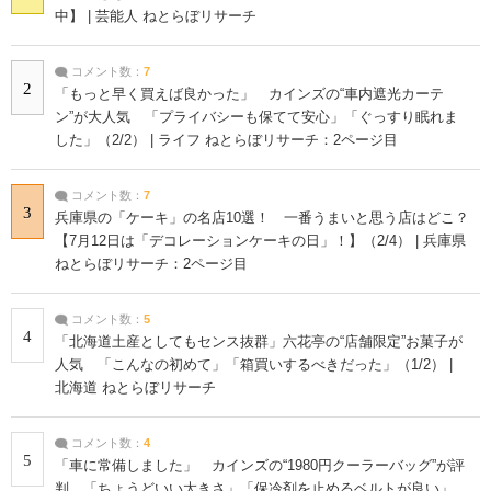
中】 | 芸能人 ねとらぼリサーチ
コメント数：
7
2
「もっと早く買えば良かった」 カインズの“車内遮光カーテ
ン”が大人気 「プライバシーも保てて安心」「ぐっすり眠れま
した」（2/2） | ライフ ねとらぼリサーチ：2ページ目
コメント数：
7
3
兵庫県の「ケーキ」の名店10選！ 一番うまいと思う店はどこ？
【7月12日は「デコレーションケーキの日」！】（2/4） | 兵庫県
ねとらぼリサーチ：2ページ目
コメント数：
5
4
「北海道土産としてもセンス抜群」六花亭の“店舗限定”お菓子が
人気 「こんなの初めて」「箱買いするべきだった」（1/2） |
北海道 ねとらぼリサーチ
コメント数：
4
5
「車に常備しました」 カインズの“1980円クーラーバッグ”が評
判 「ちょうどいい大きさ」「保冷剤を止めるベルトが良い」