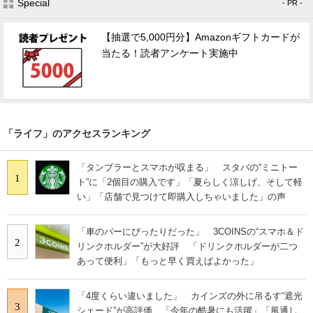
Special
- PR -
【抽選で5,000円分】Amazonギフトカードが
当たる！読者アンケート実施中
「ライフ」のアクセスランキング
「タンブラーとスマホが収まる」 スタバの“ミニトー
1
ト”に「2個目の購入です」「夏らしく涼しげ、そして軽
い」「店舗で見つけて即購入しちゃいました」の声
「車のバーにぴったりだった」 3COINSの“スマホ＆ド
2
リンクホルダー”が大好評 「ドリンクホルダーが二つ
あって便利」「もっと早く買えばよかった」
「4度くらい違いました」 カインズの外に吊るす“遮光
3
シェード”が高評価 「今年の酷暑にも活躍」「風通し