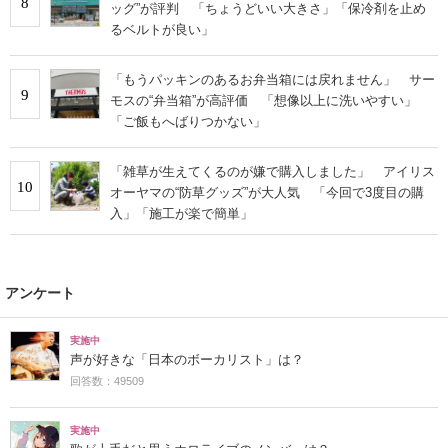
8
ッグ”が評判 「ちょうどいい大きさ」「保冷剤を止め
るベルトが良い」
「もうパッキンのあるお弁当箱には戻れません」 サー
9
モスの“弁当箱”が高評価 「想像以上に洗いやすい」
「ご飯もへばりつかない」
「雑草が生えてくるのが嫌で購入しました」 アイリス
10
オーヤマの“防草グッズ”が大人気 「今回で3度目の購
入」「施工が楽で簡単」
アンケート
実施中
声が好きな「日本のボーカリスト」は？
回答数：49509
実施中