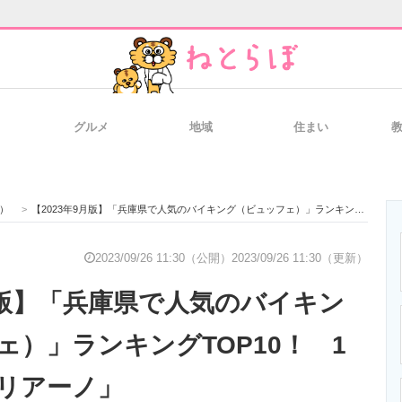
グルメ
地域
住まい
と未来を見通す
スマホと通信の最新トレンド
進化するPCとデ
）
>
【2023年9月版】「兵庫県で人気のバイキング（ビュッフェ）」ランキングTOP10！ 1位は「ブラジリアーノ」
のいまが分かる
企業ITのトレンドを詳説
経営リーダーの
2023/09/26 11:30（公開）
2023/09/26 11:30（更新）
9月版】「兵庫県で人気のバイキン
T製品の総合サイト
IT製品の技術・比較・事例
製造業のIT導入
ェ）」ランキングTOP10！ 1
リアーノ」