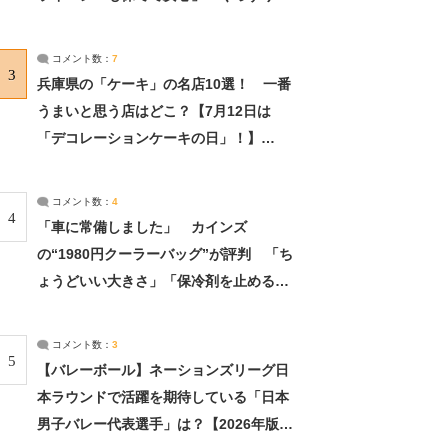
れました」（2/2） | ライフ ねとらぼリ
サーチ：2ページ目
コメント数：
7
3
兵庫県の「ケーキ」の名店10選！ 一番
うまいと思う店はどこ？【7月12日は
「デコレーションケーキの日」！】
（2/4） | 兵庫県 ねとらぼリサーチ：2ペ
ージ目
コメント数：
4
4
「車に常備しました」 カインズ
の“1980円クーラーバッグ”が評判 「ち
ょうどいい大きさ」「保冷剤を止めるベ
ルトが良い」（1/5） | ライフ ねとらぼ
リサーチ
コメント数：
3
5
【バレーボール】ネーションズリーグ日
本ラウンドで活躍を期待している「日本
男子バレー代表選手」は？【2026年版・