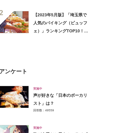
キングエルバージュ」【2022
2
年12月版】
【2023年5月版】「埼玉県で
人気のバイキング（ビュッフ
ェ）」ランキングTOP10！
1位は「土禾（HIJIKA）」
アンケート
実施中
声が好きな「日本のボーカリ
スト」は？
回答数：49559
実施中