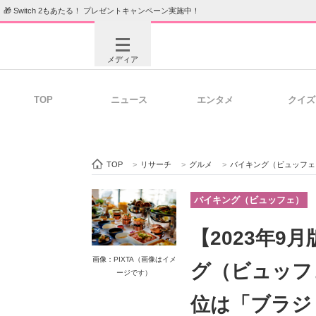
🎁 Switch 2もあたる！ プレゼントキャンペーン実施中！
メディア
TOP
ニュース
エンタメ
クイズ
注目記事を集めた総合ページ
ITの今
TOP
>
リサーチ
>
グルメ
>
バイキング（ビュッフェ
ビジネスと働き方のヒント
AI活用
バイキング（ビュッフェ）
【2023年
ITエンジニア向け専門サイト
企業向けI
画像：PIXTA（画像はイメ
グ（ビュッフ
ージです）
位は「ブラジ