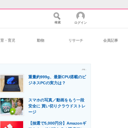
検索
ログイン
教育・育児
動物
リサーチ
会員記事
バイスの未来
好きが集まる 比べて選べる
- PR -
重量約999g、最新CPU搭載のビ
コミュニティ
マーケ×ITの今がよく分かる
ジネスPCの実力は？
スマホの写真／動画をもう一段
・活用を支援
安全に 買い切りクラウドストレ
ージ
【抽選で5,000円分】Amazonギ