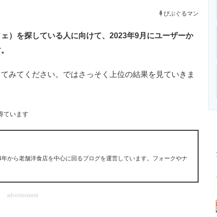
ニクス専門サイト
電子設計の基本と応用
エネルギーの専
びぶぐるマン
）を探している人に向けて、2023年9月にユーザーか
す。
てみてください。ではさっそく上位の結果を見ていきま
得ています
14年から老舗洋食店を中心に回るブログを運営しています。フォークやナ
advertisement