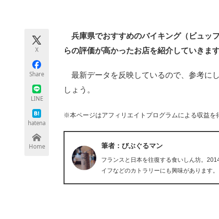
モノづくり技術者専門サイト
エレクトロ
兵庫県でおすすめのバイキング（ビュッフェ
X
らの評価が高かったお店を紹介していきま
ちょっと気になるネットの話題
Share
最新データを反映しているので、参考にし
しょう。
LINE
※本ページはアフィリエイトプログラムによる収益を
hatena
筆者：びぶぐるマン
Home
フランスと日本を往復する食いしん坊。20
イフなどのカトラリーにも興味があります。