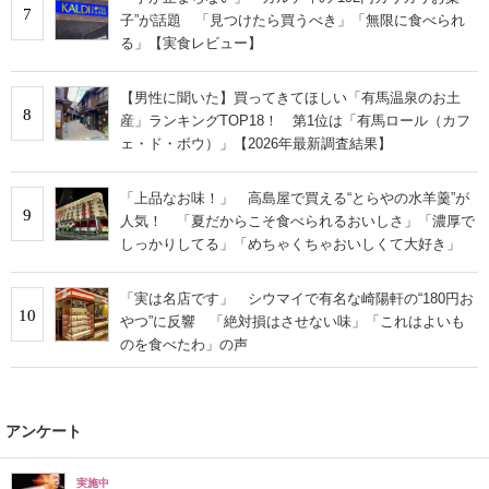
7
子”が話題 「見つけたら買うべき」「無限に食べられ
る」【実食レビュー】
【男性に聞いた】買ってきてほしい「有馬温泉のお土
8
産」ランキングTOP18！ 第1位は「有馬ロール（カフ
ェ・ド・ボウ）」【2026年最新調査結果】
「上品なお味！」 高島屋で買える“とらやの水羊羹”が
9
人気！ 「夏だからこそ食べられるおいしさ」「濃厚で
しっかりしてる」「めちゃくちゃおいしくて大好き」
「実は名店です」 シウマイで有名な崎陽軒の“180円お
10
やつ”に反響 「絶対損はさせない味」「これはよいも
のを食べたわ」の声
アンケート
実施中