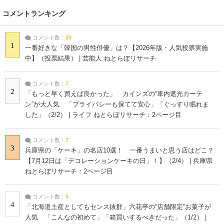
コメントランキング
コメント数：
20
1
一番好きな「韓国の男性俳優」は？【2026年版・人気投票実施
中】（投票結果） | 芸能人 ねとらぼリサーチ
コメント数：
7
2
「もっと早く買えば良かった」 カインズの“車内遮光カーテ
ン”が大人気 「プライバシーも保てて安心」「ぐっすり眠れま
した」（2/2） | ライフ ねとらぼリサーチ：2ページ目
コメント数：
7
3
兵庫県の「ケーキ」の名店10選！ 一番うまいと思う店はどこ？
【7月12日は「デコレーションケーキの日」！】（2/4） | 兵庫県
ねとらぼリサーチ：2ページ目
コメント数：
5
4
「北海道土産としてもセンス抜群」六花亭の“店舗限定”お菓子が
人気 「こんなの初めて」「箱買いするべきだった」（1/2） |