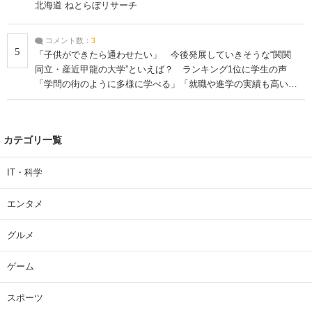
北海道 ねとらぼリサーチ
コメント数：
3
5
「子供ができたら通わせたい」 今後発展していきそうな“関関
同立・産近甲龍の大学”といえば？ ランキング1位に学生の声
「学問の街のように多様に学べる」「就職や進学の実績も高い」
| 大学 ねとらぼリサーチ
カテゴリ一覧
IT・科学
エンタメ
グルメ
ゲーム
スポーツ