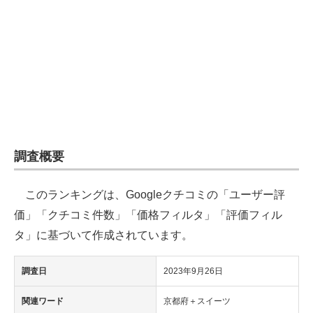
企業向けIT製品の総合サイト
IT製品の技術・比較・事例
製造業のIT導入・活用を支援
モノづくり技術者専門サイト
エレクトロニクス専門サイト
調査概要
電子設計の基本と応用
このランキングは、Googleクチコミの「ユーザー評
エネルギーの専門メディア
価」「クチコミ件数」「価格フィルタ」「評価フィル
建設×テクノロジーの最前線
タ」に基づいて作成されています。
ちょっと気になるネットの話題
調査日
2023年9月26日
関連ワード
京都府＋スイーツ