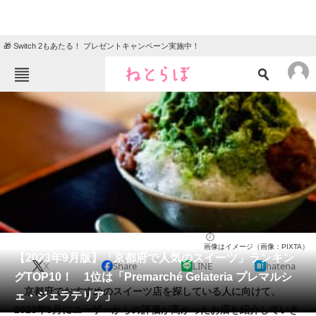
🎁 Switch 2もあたる！ プレゼントキャンペーン実施中！
ねとらぼメニュー
TOP
ニュース
エンタメ
クイズ
グルメ
地域
住まい
教育・育児
動物
リサーチ
お菓子
2023/09/26 13:25（公開）
画像はイメージ（画像：PIXTA）
会員記事
【2023年9月版】「京都府で人気のスイーツ」ランキン
X
Share
LINE
hatena
グTOP10！ 1位は「Premarché Gelateria プレマルシ
メディア
京都府でおすすめのスイーツ店を探している人に向けて、
ェ・ジェラテリア」
2023年9月にユーザーからの評価が高かったお店を紹介していき
注目記事を集めた総合ページ