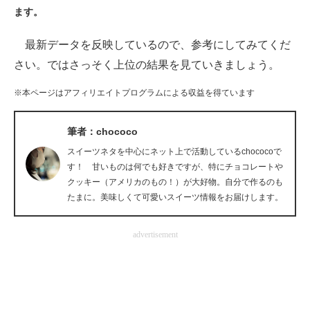
ます。
ITの今と未来を見通す
最新データを反映しているので、参考にしてみてくだ
スマホと通信の最新トレンド
さい。ではさっそく上位の結果を見ていきましょう。
進化するPCとデバイスの未来
※本ページはアフィリエイトプログラムによる収益を得ています
好きが集まる 比べて選べる
筆者：chococo
ビジネスと働き方のヒント
スイーツネタを中心にネット上で活動しているchococoで
す！ 甘いものは何でも好きですが、特にチョコレートや
AI活用のいまが分かる
クッキー（アメリカのもの！）が大好物。自分で作るのも
たまに。美味しくて可愛いスイーツ情報をお届けします。
企業ITのトレンドを詳説
advertisement
経営リーダーのコミュニティ
マーケ×ITの今がよく分かる
ITエンジニア向け専門サイト