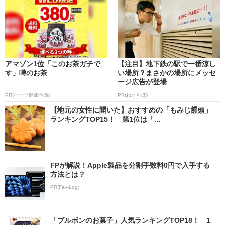
アマゾン1位「このお茶ガチで
【注目】地下鉄の駅で一番涼し
す」噂のお茶
い場所？まさかの場所にメッセ
ージ広告が登場
PR(ハーブ健康本舗)
PR(ねとらぼ)
【地元の女性に聞いた】おすすめの「もみじ饅頭」
ランキングTOP15！ 第1位は「...
FPが解説！Apple製品を分割手数料0円で入手する
方法とは？
PR(Fav-Log)
「ブルボンのお菓子」人気ランキングTOP18！ 1