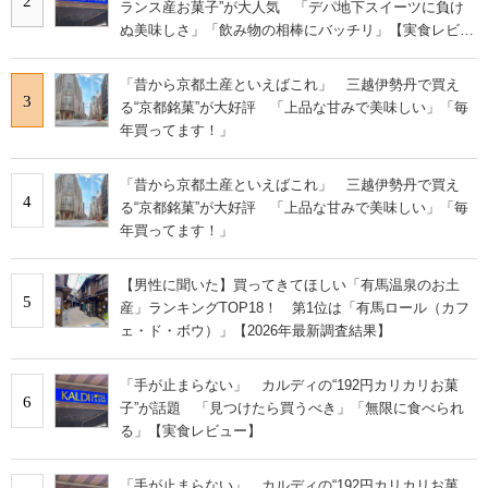
2
ランス産お菓子”が大人気 「デパ地下スイーツに負け
ぬ美味しさ」「飲み物の相棒にバッチリ」【実食レビュ
ー】
「昔から京都土産といえばこれ」 三越伊勢丹で買え
3
る“京都銘菓”が大好評 「上品な甘みで美味しい」「毎
年買ってます！」
「昔から京都土産といえばこれ」 三越伊勢丹で買え
4
る“京都銘菓”が大好評 「上品な甘みで美味しい」「毎
年買ってます！」
【男性に聞いた】買ってきてほしい「有馬温泉のお土
5
産」ランキングTOP18！ 第1位は「有馬ロール（カフ
ェ・ド・ボウ）」【2026年最新調査結果】
「手が止まらない」 カルディの“192円カリカリお菓
6
子”が話題 「見つけたら買うべき」「無限に食べられ
る」【実食レビュー】
「手が止まらない」 カルディの“192円カリカリお菓