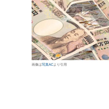
画像は
写真AC
より引用