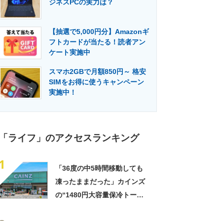
ジネスPCの実力は？
門メディア
建設×テクノロジーの最前線
【抽選で5,000円分】Amazonギ
フトカードが当たる！読者アン
ケート実施中
スマホ2GBで月額850円～ 格安
SIMをお得に使うキャンペーン
実施中！
「ライフ」のアクセスランキング
1
「36度の中5時間移動しても
凍ったままだった」カインズ
の“1480円大容量保冷トー
ト”が好評 「1〜2日分の買い