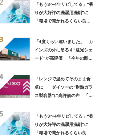
2
物にちょうど良い」「この夏
「もう3〜4年リピしてる」“香
は重宝しそう」の声
りが大好評の洗濯用洗剤”に
「職場で聞かれるくらい良い
匂い」「リピ決定」「一生こ
3
れでいい」の声
「4度くらい違いました」 カ
インズの外に吊るす“遮光シェ
ード”が高評価 「今年の酷暑
にも活躍」「風通しもよくし
4
っかり遮光」の声
「レンジで温めてそのまま食
卓に」 ダイソーの“耐熱ガラ
ス製容器”に高評価の声 「冷
蔵庫にぴったり」「フタが簡
5
単で使いやすい」
「もう3〜4年リピしてる」“香
りが大好評の洗濯用洗剤”に
「職場で聞かれるくらい良い