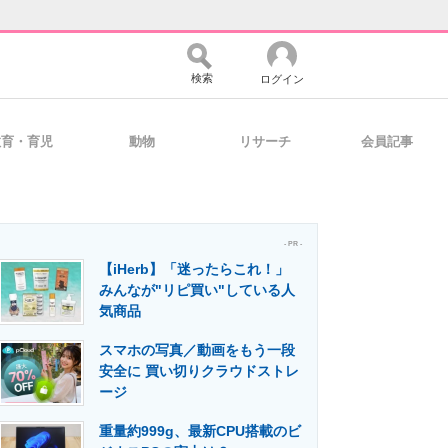
検索
ログイン
教育・育児
動物
リサーチ
会員記事
バイスの未来
好きが集まる 比べて選べる
- PR -
【iHerb】「迷ったらこれ！」
コミュニティ
マーケ×ITの今がよく分かる
みんなが"リピ買い"している人
気商品
スマホの写真／動画をもう一段
・活用を支援
安全に 買い切りクラウドストレ
ージ
重量約999g、最新CPU搭載のビ