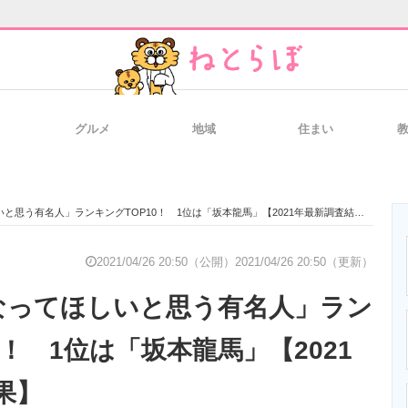
グルメ
地域
住まい
と未来を見通す
スマホと通信の最新トレンド
進化するPCとデ
と思う有名人」ランキングTOP10！ 1位は「坂本龍馬」【2021年最新調査結果】
のいまが分かる
企業ITのトレンドを詳説
経営リーダーの
2021/04/26 20:50（公開）
2021/04/26 20:50（更新）
なってほしいと思う有名人」ラン
T製品の総合サイト
IT製品の技術・比較・事例
製造業のIT導入
0！ 1位は「坂本龍馬」【2021
果】