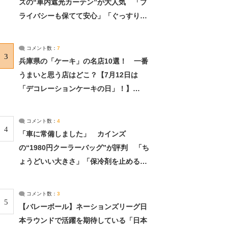
ズの“車内遮光カーテン”が大人気 「プ
ライバシーも保てて安心」「ぐっすり眠
れました」（2/2） | ライフ ねとらぼリ
サーチ：2ページ目
コメント数：
7
3
兵庫県の「ケーキ」の名店10選！ 一番
うまいと思う店はどこ？【7月12日は
「デコレーションケーキの日」！】
（2/4） | 兵庫県 ねとらぼリサーチ：2ペ
ージ目
コメント数：
4
4
「車に常備しました」 カインズ
の“1980円クーラーバッグ”が評判 「ち
ょうどいい大きさ」「保冷剤を止めるベ
ルトが良い」（1/5） | ライフ ねとらぼ
リサーチ
コメント数：
3
5
【バレーボール】ネーションズリーグ日
本ラウンドで活躍を期待している「日本