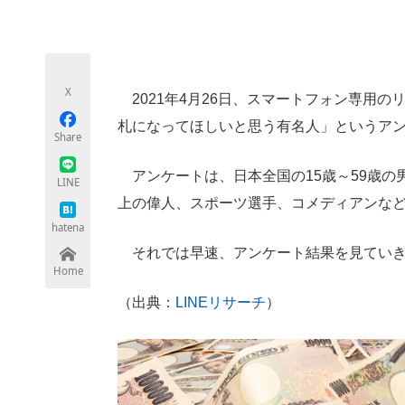
モノづくり技術者専門サイト
エレクトロ
X
2021年4月26日、スマートフォン専用の
ちょっと気になるネットの話題
札になってほしいと思う有名人」というア
Share
アンケートは、日本全国の15歳～59歳の男
LINE
上の偉人、スポーツ選手、コメディアンな
hatena
それでは早速、アンケート結果を見ていき
Home
（出典：
LINEリサーチ
）