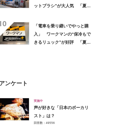
ットブラシ”が大人気 「夏の
足が本当にスッキリ」「こう
10
いうの探してました」
「電車を乗り継いでやっと購
入」 ワークマンの“保冷もで
きるリュック”が好評 「夏の
レジャーにピッタリ」「ほし
い機能が全部ある」
アンケート
実施中
声が好きな「日本のボーカリ
スト」は？
回答数：49556