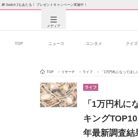
🎁 Switch 2もあたる！ プレゼントキャンペーン実施中！
メディア
TOP
ニュース
エンタメ
クイズ
注目記事を集めた総合ページ
ITの今
TOP
>
リサーチ
>
ライフ
>
「1万円札になってほしい
ビジネスと働き方のヒント
AI活用
ライフ
「1万円札に
ITエンジニア向け専門サイト
企業向けI
キングTOP1
年最新調査結