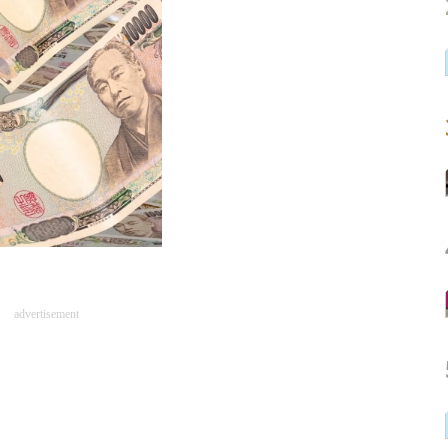
advertisement