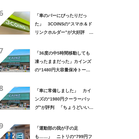
匂い」「リピ決定」「一生こ
6
れでいい」の声
「車のバーにぴったりだっ
た」 3COINSの“スマホ＆ド
リンクホルダー”が大好評
「ドリンクホルダーが二つあ
7
って便利」「もっと早く買え
「36度の中5時間移動しても
ばよかった」
凍ったままだった」カインズ
の“1480円大容量保冷トー
ト”が好評 「1〜2日分の買い
8
物にちょうど良い」「この夏
「車に常備しました」 カイ
は重宝しそう」の声
ンズの“1980円クーラーバッ
グ”が評判 「ちょうどいい大
きさ」「保冷剤を止めるベル
9
トが良い」
「運動部の我が子の足
も……」 ニトリの“799円フ