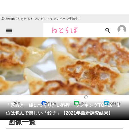
🎁 Switch 2もあたる！ プレゼントキャンペーン実施中！
ねとらぼメニュー
TOP
ニュース
エンタメ
クイズ
グルメ
地域
住まい
教育・育児
動物
リサーチ
ライフ
2021/04/27 18:35（公開）
X
Share
LINE
hatena
会員記事
「家族と一緒につくりたい料理」ランキングTOP10 1
位は包んで楽しい「餃子」【2021年最新調査結果】
メディア
画像一覧
注目記事を集めた総合ページ