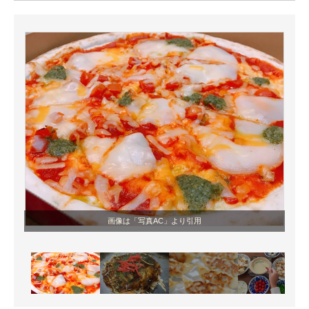
ITの今と未来を見通す
スマホと通信の最新トレンド
進化するPCとデバイスの未来
好きが集まる 比べて選べる
ビジネスと働き方のヒント
AI活用のいまが分かる
企業ITのトレンドを詳説
画像は「写真AC」より引用
経営リーダーのコミュニティ
マーケ×ITの今がよく分かる
ITエンジニア向け専門サイト