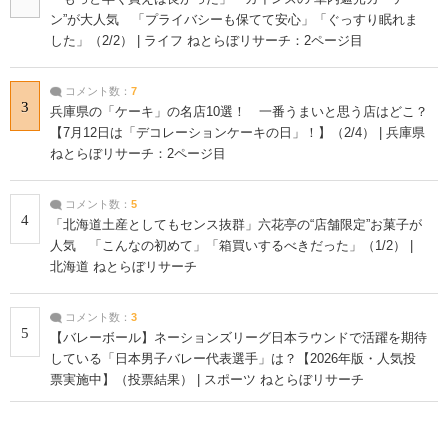
ン”が大人気 「プライバシーも保てて安心」「ぐっすり眠れま
した」（2/2） | ライフ ねとらぼリサーチ：2ページ目
コメント数：
7
3
兵庫県の「ケーキ」の名店10選！ 一番うまいと思う店はどこ？
【7月12日は「デコレーションケーキの日」！】（2/4） | 兵庫県
ねとらぼリサーチ：2ページ目
コメント数：
5
4
「北海道土産としてもセンス抜群」六花亭の“店舗限定”お菓子が
人気 「こんなの初めて」「箱買いするべきだった」（1/2） |
北海道 ねとらぼリサーチ
コメント数：
3
5
【バレーボール】ネーションズリーグ日本ラウンドで活躍を期待
している「日本男子バレー代表選手」は？【2026年版・人気投
票実施中】（投票結果） | スポーツ ねとらぼリサーチ