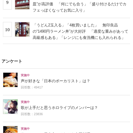
9
皿”が高評価 「何にでも合う」「盛り付けるだけでカ
フェっぽくなってお気に入り」
「うどん2玉入る」「4枚買いました」 無印良品
10
の“1490円ラーメン丼”が大好評 「適度な重みがあって
高級感もある」「レンジにも食洗機にも入れられる」
アンケート
実施中
声が好きな「日本のボーカリスト」は？
回答数：49417
実施中
歌が上手だと思うホロライブのメンバーは？
回答数：23836
実施中