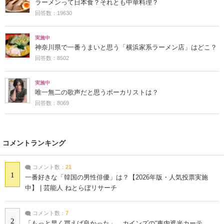
ラーメンって日本食？それとも中華料理？
回答数：19630
実施中
神奈川県で一番うまいと思う「横浜家系ラーメン店」はどこ？
回答数：8502
実施中
唯一無二の歌声だと思うボーカリストは？
回答数：8069
コメントランキング
コメント数：
21
1
一番好きな「韓国の男性俳優」は？【2026年版・人気投票実施
中】 | 芸能人 ねとらぼリサーチ
コメント数：
7
2
「もっと早く買えば良かった」 カインズの“車内遮光カーテ