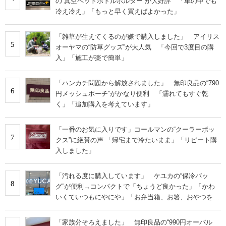
の“真空ペットボトルホルダー”が大好評 「車の中でも
冷え冷え」「もっと早く買えばよかった」
「雑草が生えてくるのが嫌で購入しました」 アイリス
5
オーヤマの“防草グッズ”が大人気 「今回で3度目の購
入」「施工が楽で簡単」
「ハンカチ問題から解放されました」 無印良品の“790
6
円メッシュポーチ”がかなり便利 「濡れてもすぐ乾
く」「追加購入を考えています」
「一番のお気に入りです」コールマンの“クーラーボッ
7
クス”に絶賛の声 「帰宅まで冷たいまま」「リピート購
入しました」
「汚れる度に購入しています」 ケユカの“保冷バッ
8
グ”が便利→コンパクトで「ちょうど良かった」「かわ
いくていつもにやにや」「お弁当箱、お箸、おやつを入
れるのに十分」
「家族分そろえました」 無印良品の“990円オーバル