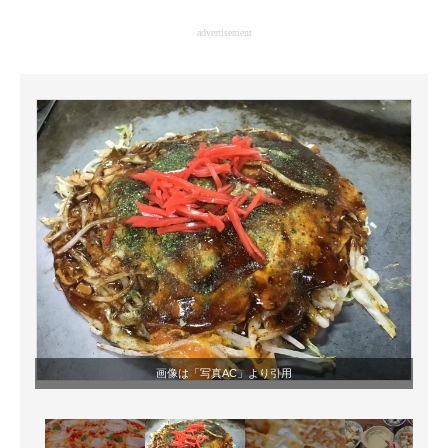
企業向けIT製品の総合サイト
advertisement
IT製品の技術・比較・事例
製造業のIT導入・活用を支援
モノづくり技術者専門サイト
エレクトロニクス専門サイト
電子設計の基本と応用
エネルギーの専門メディア
建設×テクノロジーの最前線
ちょっと気になるネットの話題
画像は「写真AC」より引用