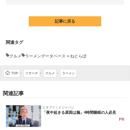
企業向けIT製品の総合サイト
IT製品の技術・比較・事例
記事に戻る
製造業のIT導入・活用を支援
関連タグ
モノづくり技術者専門サイト
グルメ
ラーメンデータベース × ねとらぼ
エレクトロニクス専門サイト
電子設計の基本と応用
TOP
リサーチ
グルメ
ラーメン
>
>
>
エネルギーの専門メディア
関連記事
建設×テクノロジーの最前線
ちょっと気になるネットの話題
ビタブリッドジャパン
「夜中起きる原因は脳」4時間睡眠の人必見
PR