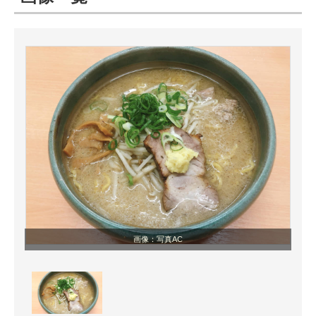
ITの今と未来を見通す
スマホと通信の最新トレンド
進化するPCとデバイスの未来
好きが集まる 比べて選べる
ビジネスと働き方のヒント
AI活用のいまが分かる
企業ITのトレンドを詳説
画像：写真AC
経営リーダーのコミュニティ
マーケ×ITの今がよく分かる
ITエンジニア向け専門サイト