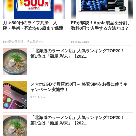
月々500円のライフ共済 入
FPが解説！Apple製品を分割手
院・手術・死亡を85歳まで保障
数料0円で入手する方法とは？
PR(愛知県共済生活協同組合)
PR(Fav-Log)
「北海道のラーメン店」人気ランキングTOP20！
第1位は「麺屋 彩未」【202...
スマホ2GBで月額850円～ 格安SIMをお得に使うキ
ャンペーン実施中！
PR(IIJmio)
「北海道のラーメン店」人気ランキングTOP20！
第1位は「麺屋 彩未」【202...