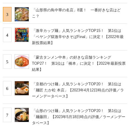
「山形県の鳥中華の名店」8選！ 一番好きな店はど
3
こ？
「激辛カップ麺」人気ランキングTOP15！ 第1位は
4
「ペヤング獄激辛やきそばFinal」に決定！【2022年最
新投票結果】
「蒙古タンメン中本」の好きな店舗ランキング
5
TOP27！ 第1位は「橋本」に決定！【2022年最新投票
結果】
「京都のつけ麺」人気ランキングTOP20！ 第1位は
6
「麺匠 たか松 本店」【2023年4月12日時点の評価／ラ
ーメンデータベース】
「山形のつけ麺」人気ランキングTOP20！ 第1位は
7
「麺藤田」【2023年5月18日時点の評価／ラーメンデー
タベース】