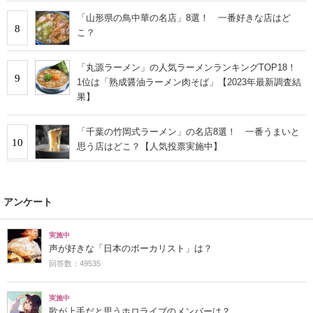
「山形県の鳥中華の名店」8選！ 一番好きな店はど
8
こ？
「丸源ラーメン」の人気ラーメンランキングTOP18！
9
1位は「熟成醤油ラーメン肉そば」【2023年最新調査結
果】
「千葉の竹岡式ラーメン」の名店8選！ 一番うまいと
10
思う店はどこ？【人気投票実施中】
アンケート
実施中
声が好きな「日本のボーカリスト」は？
回答数：49535
実施中
歌が上手だと思うホロライブのメンバーは？