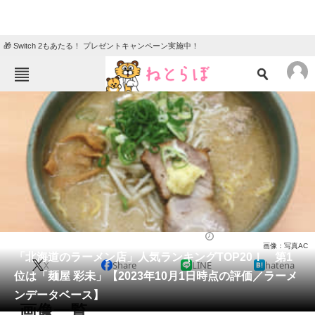
🎁 Switch 2もあたる！ プレゼントキャンペーン実施中！
ねとらぼメニュー
TOP
ニュース
エンタメ
クイズ
グルメ
地域
住まい
教育・育児
動物
リサーチ
ラーメン
2023/10/05 20:30（公開）
画像：写真AC
会員記事
「北海道のラーメン店」人気ランキングTOP20！ 第1
X
Share
LINE
hatena
位は「麺屋 彩未」【2023年10月1日時点の評価／ラーメ
メディア
ンデータベース】
画像一覧
注目記事を集めた総合ページ