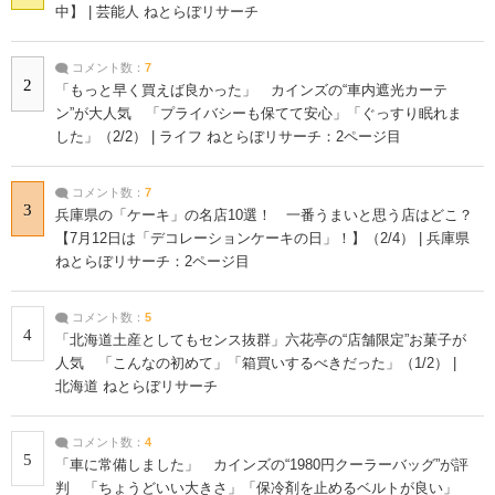
中】 | 芸能人 ねとらぼリサーチ
コメント数：
7
2
「もっと早く買えば良かった」 カインズの“車内遮光カーテ
ン”が大人気 「プライバシーも保てて安心」「ぐっすり眠れま
した」（2/2） | ライフ ねとらぼリサーチ：2ページ目
コメント数：
7
3
兵庫県の「ケーキ」の名店10選！ 一番うまいと思う店はどこ？
【7月12日は「デコレーションケーキの日」！】（2/4） | 兵庫県
ねとらぼリサーチ：2ページ目
コメント数：
5
4
「北海道土産としてもセンス抜群」六花亭の“店舗限定”お菓子が
人気 「こんなの初めて」「箱買いするべきだった」（1/2） |
北海道 ねとらぼリサーチ
コメント数：
4
5
「車に常備しました」 カインズの“1980円クーラーバッグ”が評
判 「ちょうどいい大きさ」「保冷剤を止めるベルトが良い」