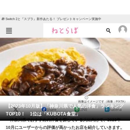
🎁 Switch 2と『スプラ』新作あたる！ プレゼントキャンペーン実施中
ねとらぼメニュー
TOP
ニュース
エンタメ
クイズ
グルメ
地域
住まい
教育・育児
動物
リサーチ
洋食
2023/10/08 15:00（公開）
画像はイメージです（画像：PIXTA）
会員記事
【2023年10月版】「神奈川県で人気の洋食」ランキング
X
Share
LINE
hatena
TOP10！ 1位は「KUBOTA食堂」
メディア
神奈川県でおすすめの洋食を探している人に向けて、2023年
10月にユーザーからの評価が高かったお店を紹介していきます。
注目記事を集めた総合ページ