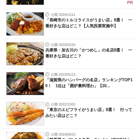
PR
公開 2024/11/11
「長崎市のトルコライスがうまい店」8選！ 一
番好きな店はどこ？【人気投票実施中】
公開 2023/01/24
兵庫県・加古川の「かつめし」の名店8選！ 一
番好きな店はどこ？
公開 2023/01/13
「滋賀県のハンバーグの名店」ランキングTOP1
0！ 1位は「囲炉裏料理わ」【20...
公開 2022/12/02
「東京のエビフライがうまい店」8選！ 行って
みたい店はどこ？
公開 2023/06/23