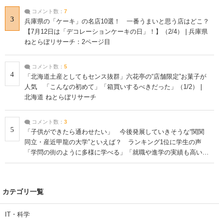
コメント数：
7
3
兵庫県の「ケーキ」の名店10選！ 一番うまいと思う店はどこ？
【7月12日は「デコレーションケーキの日」！】（2/4） | 兵庫県
ねとらぼリサーチ：2ページ目
コメント数：
5
4
「北海道土産としてもセンス抜群」六花亭の“店舗限定”お菓子が
人気 「こんなの初めて」「箱買いするべきだった」（1/2） |
北海道 ねとらぼリサーチ
コメント数：
3
5
「子供ができたら通わせたい」 今後発展していきそうな“関関
同立・産近甲龍の大学”といえば？ ランキング1位に学生の声
「学問の街のように多様に学べる」「就職や進学の実績も高い」
| 大学 ねとらぼリサーチ
カテゴリ一覧
IT・科学