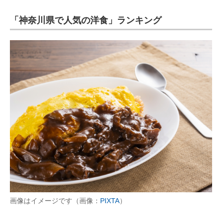
「神奈川県で人気の洋食」ランキング
ITの今と未来を見通す
スマホと通信の最新トレンド
進化するPCとデバイスの未来
好きが集まる 比べて選べる
ビジネスと働き方のヒント
AI活用のいまが分かる
企業ITのトレンドを詳説
経営リーダーのコミュニティ
マーケ×ITの今がよく分かる
画像はイメージです（画像：
PIXTA
）
ITエンジニア向け専門サイト