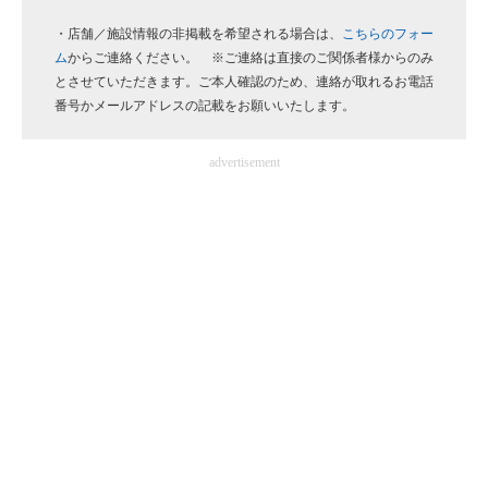
企業向けIT製品の総合サイト
・店舗／施設情報の非掲載を希望される場合は、
こちらのフォー
ム
からご連絡ください。 ※ご連絡は直接のご関係者様からのみ
IT製品の技術・比較・事例
とさせていただきます。ご本人確認のため、連絡が取れるお電話
番号かメールアドレスの記載をお願いいたします。
製造業のIT導入・活用を支援
advertisement
モノづくり技術者専門サイト
エレクトロニクス専門サイト
電子設計の基本と応用
エネルギーの専門メディア
建設×テクノロジーの最前線
ちょっと気になるネットの話題