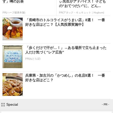
す」噂のお茶
ぃ先生がアドバイス！ 子ども
の“おてつだい”に、どん...
PR(ハーブ健康本舗)
PR(アタック・キュキュット｜Hugkum)
「長崎市のトルコライスがうまい店」8選！ 一番
好きな店はどこ？【人気投票実施中】
「歩くだけで汗が…！」→ある場所で立ち止まった
人だけ気づく“レア広告”
PR(ねとらぼ)
兵庫県・加古川の「かつめし」の名店8選！ 一番
好きな店はどこ？
Special
- PR -