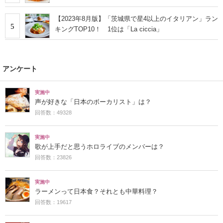
【2023年8月版】「茨城県で星4以上のイタリアン」ラン
5
キングTOP10！ 1位は「La ciccia」
アンケート
実施中
声が好きな「日本のボーカリスト」は？
回答数：49328
実施中
歌が上手だと思うホロライブのメンバーは？
回答数：23826
実施中
ラーメンって日本食？それとも中華料理？
回答数：19617