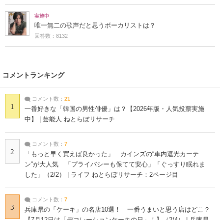
実施中
唯一無二の歌声だと思うボーカリストは？
回答数：8132
コメントランキング
コメント数：
21
1
一番好きな「韓国の男性俳優」は？【2026年版・人気投票実施
中】 | 芸能人 ねとらぼリサーチ
コメント数：
7
2
「もっと早く買えば良かった」 カインズの“車内遮光カーテ
ン”が大人気 「プライバシーも保てて安心」「ぐっすり眠れま
した」（2/2） | ライフ ねとらぼリサーチ：2ページ目
コメント数：
7
3
兵庫県の「ケーキ」の名店10選！ 一番うまいと思う店はどこ？
【7月12日は「デコレーションケーキの日」！】（2/4） | 兵庫県