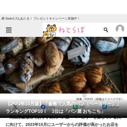
🎁 Switch 2もあたる！ プレゼントキャンペーン実施中！
ねとらぼメニュー
TOP
ニュース
エンタメ
クイズ
グルメ
地域
住まい
教育・育児
動物
リサーチ
パン（ベーカリー）
2023/10/08 10:30（公開）
画像：PIXTA（画像はイメージです）
会員記事
【2023年10月版】「倉敷で人気のパン（ベーカリー）」
X
Share
LINE
hatena
ランキングTOP10！ 1位は「パン屋 おちこち」
メディア
岡山県倉敷市でおすすめのパン屋・ベーカリーを探している人
に向けて、2023年10月にユーザーからの評価が高かったお店を
注目記事を集めた総合ページ