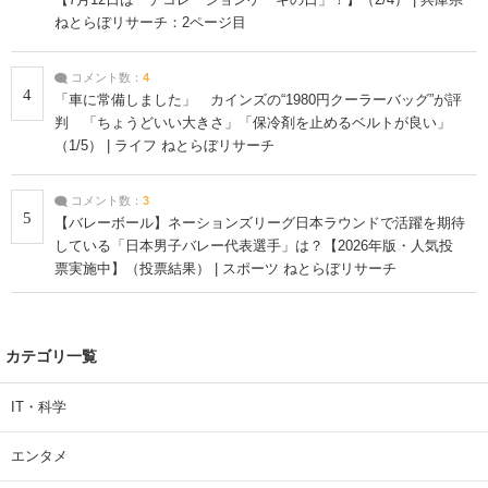
ねとらぼリサーチ：2ページ目
コメント数：
4
4
「車に常備しました」 カインズの“1980円クーラーバッグ”が評
判 「ちょうどいい大きさ」「保冷剤を止めるベルトが良い」
（1/5） | ライフ ねとらぼリサーチ
コメント数：
3
5
【バレーボール】ネーションズリーグ日本ラウンドで活躍を期待
している「日本男子バレー代表選手」は？【2026年版・人気投
票実施中】（投票結果） | スポーツ ねとらぼリサーチ
カテゴリ一覧
IT・科学
エンタメ