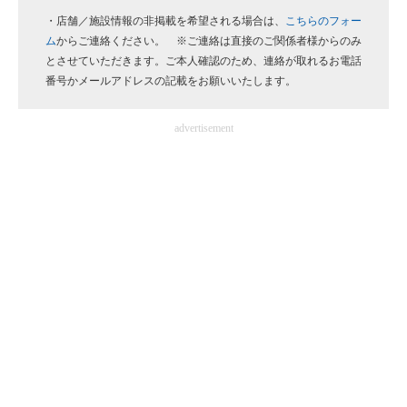
・店舗／施設情報の非掲載を希望される場合は、
こちらのフォー
企業向けIT製品の総合サイト
ム
からご連絡ください。 ※ご連絡は直接のご関係者様からのみ
IT製品の技術・比較・事例
とさせていただきます。ご本人確認のため、連絡が取れるお電話
番号かメールアドレスの記載をお願いいたします。
製造業のIT導入・活用を支援
advertisement
モノづくり技術者専門サイト
エレクトロニクス専門サイト
電子設計の基本と応用
エネルギーの専門メディア
建設×テクノロジーの最前線
ちょっと気になるネットの話題