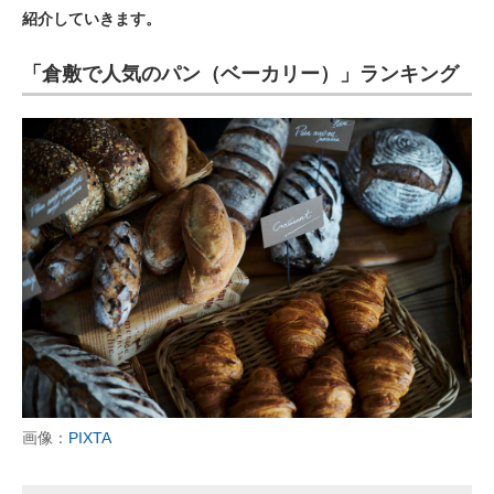
紹介していきます。
ITの今と未来を見通す
「倉敷で人気のパン（ベーカリー）」ランキング
スマホと通信の最新トレンド
進化するPCとデバイスの未来
好きが集まる 比べて選べる
ビジネスと働き方のヒント
AI活用のいまが分かる
企業ITのトレンドを詳説
経営リーダーのコミュニティ
マーケ×ITの今がよく分かる
画像：
PIXTA
ITエンジニア向け専門サイト