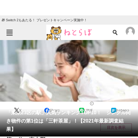
🎁 Switch 2もあたる！ プレゼントキャンペーン実施中！
ねとらぼメニュー
TOP
ニュース
エンタメ
クイズ
グルメ
地域
住まい
教育・育児
動物
リサーチ
ライフ
2021/04/28 11:55（公開）
X
Share
LINE
hatena
会員記事
「東京23区の駅」人気ランキングTOP10！ シングル向
き物件の第1位は「三軒茶屋」！【2021年最新調査結
メディア
目次を表示
果】
注目記事を集めた総合ページ