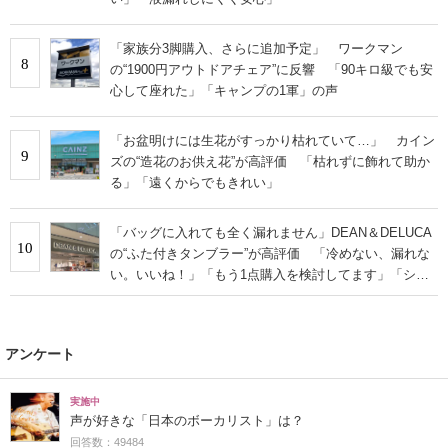
「家族分3脚購入、さらに追加予定」 ワークマン
8
の“1900円アウトドアチェア”に反響 「90キロ級でも安
心して座れた」「キャンプの1軍」の声
「お盆明けには生花がすっかり枯れていて…」 カイン
9
ズの“造花のお供え花”が高評価 「枯れずに飾れて助か
る」「遠くからでもきれい」
「バッグに入れても全く漏れません」DEAN＆DELUCA
10
の“ふた付きタンブラー”が高評価 「冷めない、漏れな
い。いいね！」「もう1点購入を検討してます」「シン
プルで高級感◎」
アンケート
実施中
声が好きな「日本のボーカリスト」は？
回答数：49484