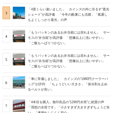
「4度くらい違いました」 カインズの外に吊るす“遮光
3
シェード”が高評価 「今年の酷暑にも活躍」「風通し
もよくしっかり遮光」の声
「もうパッキンのあるお弁当箱には戻れません」 サー
4
モスの“弁当箱”が高評価 「想像以上に洗いやすい」
「ご飯もへばりつかない」
「もうパッキンのあるお弁当箱には戻れません」 サー
5
モスの“弁当箱”が高評価 「想像以上に洗いやすい」
「ご飯もへばりつかない」
「車に常備しました」 カインズの“1980円クーラーバ
6
ッグ”が評判 「ちょうどいい大きさ」「保冷剤を止め
るベルトが良い」
「4本目を購入」無印良品の“1290円水筒”に絶賛の声
7
「理想の水筒です」「小さすぎず大きすぎずちょうど良
い」「液漏れしにくく安心」