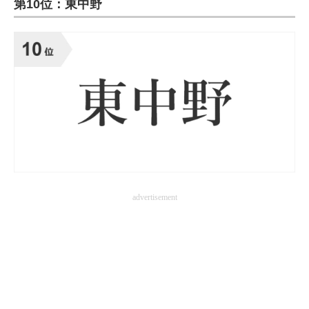
第10位：東中野
ITの今と未来を見通す
スマホと通信の最新トレンド
進化するPCとデバイスの未来
好きが集まる 比べて選べる
ビジネスと働き方のヒント
AI活用のいまが分かる
advertisement
企業ITのトレンドを詳説
経営リーダーのコミュニティ
マーケ×ITの今がよく分かる
ITエンジニア向け専門サイト