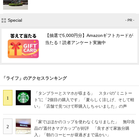
Special
- PR -
【抽選で5,000円分】Amazonギフトカードが
当たる！読者アンケート実施中
「ライフ」のアクセスランキング
「タンブラーとスマホが収まる」 スタバの“ミニトー
1
ト”に「2個目の購入です」「夏らしく涼しげ、そして軽
い」「店舗で見つけて即購入しちゃいました」の声
「家ではほかのコップを使わなくなりました」 無印良
2
品の“蓋付きマグカップ”が好評 「良すぎて家族分購
入」「朝のコーヒーが昼過ぎまで温かい」