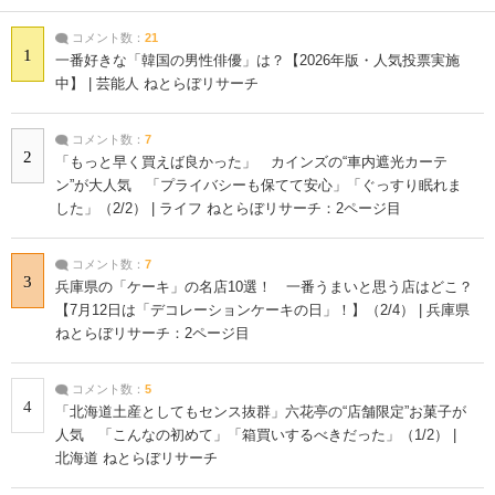
コメント数：
21
1
一番好きな「韓国の男性俳優」は？【2026年版・人気投票実施
中】 | 芸能人 ねとらぼリサーチ
コメント数：
7
2
「もっと早く買えば良かった」 カインズの“車内遮光カーテ
ン”が大人気 「プライバシーも保てて安心」「ぐっすり眠れま
した」（2/2） | ライフ ねとらぼリサーチ：2ページ目
コメント数：
7
3
兵庫県の「ケーキ」の名店10選！ 一番うまいと思う店はどこ？
【7月12日は「デコレーションケーキの日」！】（2/4） | 兵庫県
ねとらぼリサーチ：2ページ目
コメント数：
5
4
「北海道土産としてもセンス抜群」六花亭の“店舗限定”お菓子が
人気 「こんなの初めて」「箱買いするべきだった」（1/2） |
北海道 ねとらぼリサーチ