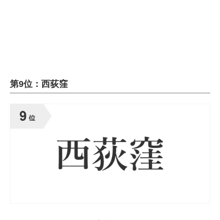
企業向けIT製品の総合サイト
IT製品の技術・比較・事例
製造業のIT導入・活用を支援
モノづくり技術者専門サイト
第9位：西荻窪
エレクトロニクス専門サイト
電子設計の基本と応用
エネルギーの専門メディア
建設×テクノロジーの最前線
ちょっと気になるネットの話題