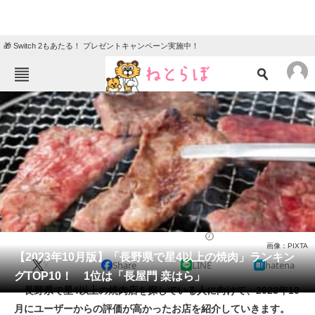
🎁 Switch 2もあたる！ プレゼントキャンペーン実施中！
ねとらぼメニュー
TOP
ニュース
エンタメ
クイズ
グルメ
地域
住まい
教育・育児
動物
リサーチ
焼肉
2023/10/14 11:40（公開）
画像：PIXTA
会員記事
【2023年10月版】「長野県で星4以上の焼肉」ランキン
X
Share
LINE
hatena
グTOP10！ 1位は「長屋門 桒はら」
メディア
長野県で星4以上の焼肉店を探している人に向けて、2023年10
月にユーザーからの評価が高かったお店を紹介していきます。
注目記事を集めた総合ページ