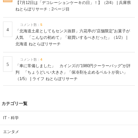
コメント数：
7
2
「もっと早く買えば良かった」 カインズの“車内遮光カーテ
ン”が大人気 「プライバシーも保てて安心」「ぐっすり眠れま
した」（2/2） | ライフ ねとらぼリサーチ：2ページ目
コメント数：
7
3
兵庫県の「ケーキ」の名店10選！ 一番うまいと思う店はどこ？
【7月12日は「デコレーションケーキの日」！】（2/4） | 兵庫県
ねとらぼリサーチ：2ページ目
コメント数：
5
4
「北海道土産としてもセンス抜群」六花亭の“店舗限定”お菓子が
人気 「こんなの初めて」「箱買いするべきだった」（1/2） |
北海道 ねとらぼリサーチ
コメント数：
4
5
「車に常備しました」 カインズの“1980円クーラーバッグ”が評
判 「ちょうどいい大きさ」「保冷剤を止めるベルトが良い」
（1/5） | ライフ ねとらぼリサーチ