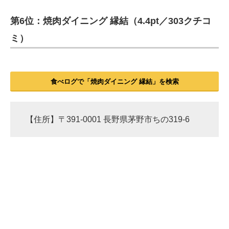
第6位：焼肉ダイニング 縁結（4.4pt／303クチコ
ITの今と未来を見通す
ミ）
スマホと通信の最新トレンド
進化するPCとデバイスの未来
食べログで「焼肉ダイニング 縁結」を検索
好きが集まる 比べて選べる
ビジネスと働き方のヒント
【住所】〒391-0001 長野県茅野市ちの319-6
AI活用のいまが分かる
企業ITのトレンドを詳説
経営リーダーのコミュニティ
マーケ×ITの今がよく分かる
ITエンジニア向け専門サイト