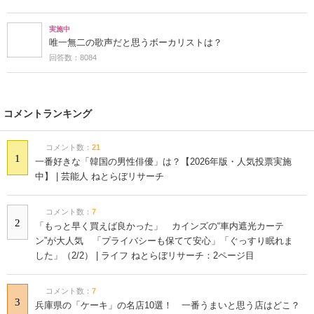
実施中
ラーメンって日本食？それとも中華料理？
回答数：19645
実施中
神奈川県で一番うまいと思う「横浜家系ラーメン店」はどこ？
回答数：8507
実施中
唯一無二の歌声だと思うボーカリストは？
回答数：8084
コメントランキング
コメント数：
21
1
一番好きな「韓国の男性俳優」は？【2026年版・人気投票実施
中】 | 芸能人 ねとらぼリサーチ