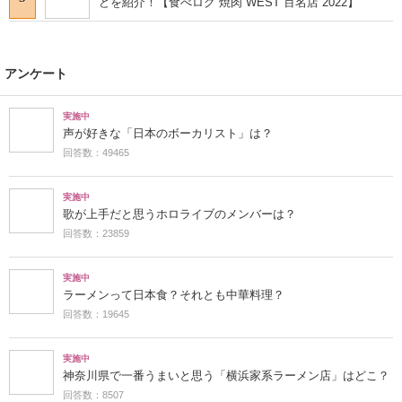
【2023年3月版】「静岡県で人気の焼肉」ランキング
1
TOP10！ 1位は「焼肉 大竜」
「北海道の焼肉の名店」10選！ 「北海道焼肉 北う
2
し」などを紹介！【食べログ 焼肉 EAST 百名店 2023】
「京都府の焼肉の名店」10選！ 「焼肉やまちゃん」な
3
どを紹介！【食べログ 焼肉 WEST 百名店 2022】
アンケート
実施中
声が好きな「日本のボーカリスト」は？
回答数：49465
実施中
歌が上手だと思うホロライブのメンバーは？
回答数：23859