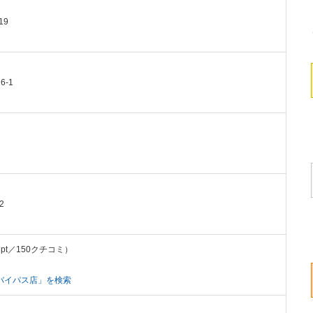
19
6-1
2
2pt／150クチコミ）
バイパス店」を検索