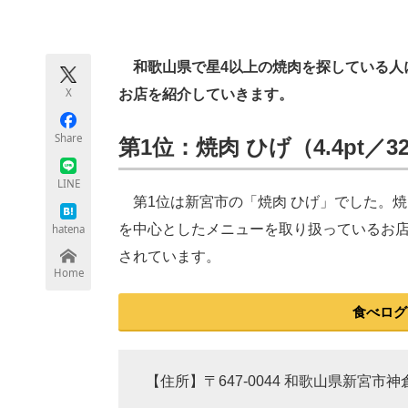
モノづくり技術者専門サイト
エレクトロ
和歌山県で星4以上の焼肉を探している人に
X
お店を紹介していきます。
ちょっと気になるネットの話題
Share
第1位：焼肉 ひげ（4.4pt／
LINE
第1位は新宮市の「焼肉 ひげ」でした。
を中心としたメニューを取り扱っているお店
hatena
されています。
Home
食べログ
【住所】〒647-0044 和歌山県新宮市神倉