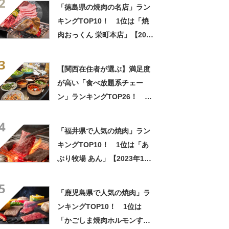
2
「徳島県の焼肉の名店」ラン
キングTOP10！ 1位は「焼
肉おっくん 栄町本店」【2022
年9月版】
3
【関西在住者が選ぶ】満足度
が高い「食べ放題系チェー
ン」ランキングTOP26！ 第
1位は「ワンカルビ」【2023
4
年最新調査結果】
「福井県で人気の焼肉」ラン
キングTOP10！ 1位は「あ
ぶり牧場 あん」【2023年11
月版／Googleクチコミ調べ】
5
「鹿児島県で人気の焼肉」ラ
ンキングTOP10！ 1位は
「かごしま焼肉ホルモンすだ