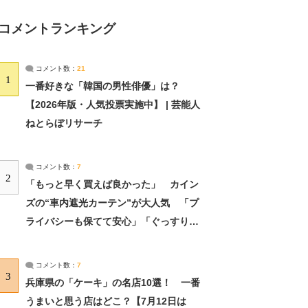
コメントランキング
コメント数：
21
1
一番好きな「韓国の男性俳優」は？
【2026年版・人気投票実施中】 | 芸能人
ねとらぼリサーチ
コメント数：
7
2
「もっと早く買えば良かった」 カイン
ズの“車内遮光カーテン”が大人気 「プ
ライバシーも保てて安心」「ぐっすり眠
れました」（2/2） | ライフ ねとらぼリ
サーチ：2ページ目
コメント数：
7
3
兵庫県の「ケーキ」の名店10選！ 一番
うまいと思う店はどこ？【7月12日は