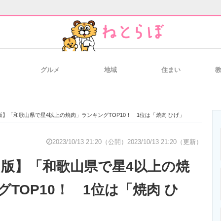
グルメ
地域
住まい
と未来を見通す
スマホと通信の最新トレンド
進化するPCとデ
0月版】「和歌山県で星4以上の焼肉」ランキングTOP10！ 1位は「焼肉 ひげ」
のいまが分かる
企業ITのトレンドを詳説
経営リーダーの
2023/10/13 21:20（公開）
2023/10/13 21:20（更新）
0月版】「和歌山県で星4以上の焼
T製品の総合サイト
IT製品の技術・比較・事例
製造業のIT導入
TOP10！ 1位は「焼肉 ひ