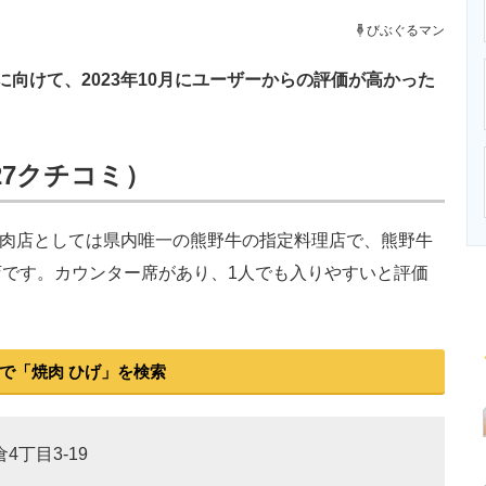
ニクス専門サイト
電子設計の基本と応用
エネルギーの専
びぶぐるマン
向けて、2023年10月にユーザーからの評価が高かった
327クチコミ）
焼肉店としては県内唯一の熊野牛の指定料理店で、熊野牛
です。カウンター席があり、1人でも入りやすいと評価
で「焼肉 ひげ」を検索
4丁目3-19