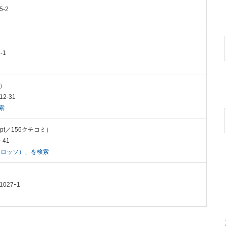
-2
-1
ミ）
2-31
索
1pt／156クチコミ）
-41
くカロッソ）」を検索
027ｰ1