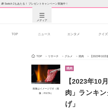
🎁 Switch 2もあたる！ プレゼントキャンペーン実施中！
メディア
TOP
ニュース
エンタメ
クイズ
注目記事を集めた総合ページ
ITの今
TOP
>
リサーチ
>
グルメ
>
焼肉
>
【2023年1
ビジネスと働き方のヒント
AI活用
焼肉
【2023年1
ITエンジニア向け専門サイト
企業向けI
画像はイメージです（画
肉」ランキング
像：PIXTA）
げ」