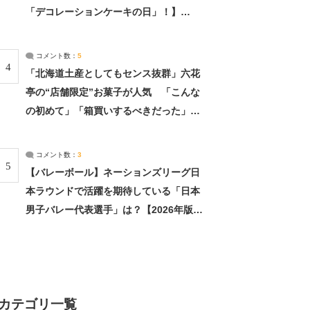
「デコレーションケーキの日」！】
（2/4） | 兵庫県 ねとらぼリサーチ：2ペ
ージ目
コメント数：
5
4
「北海道土産としてもセンス抜群」六花
亭の“店舗限定”お菓子が人気 「こんな
の初めて」「箱買いするべきだった」
（1/2） | 北海道 ねとらぼリサーチ
コメント数：
3
5
【バレーボール】ネーションズリーグ日
本ラウンドで活躍を期待している「日本
男子バレー代表選手」は？【2026年版・
人気投票実施中】（投票結果） | スポー
ツ ねとらぼリサーチ
カテゴリ一覧