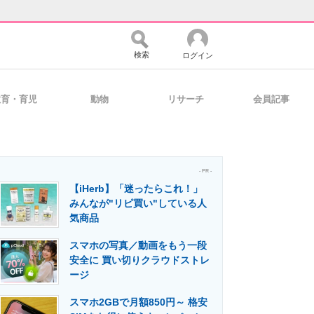
検索
ログイン
教育・育児
動物
リサーチ
会員記事
バイスの未来
好きが集まる 比べて選べる
- PR -
【iHerb】「迷ったらこれ！」
コミュニティ
マーケ×ITの今がよく分かる
みんなが"リピ買い"している人
気商品
スマホの写真／動画をもう一段
・活用を支援
安全に 買い切りクラウドストレ
ージ
スマホ2GBで月額850円～ 格安