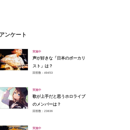
く 霧島本店」【2023年11月
版／Googleクチコミ調べ】
アンケート
実施中
声が好きな「日本のボーカリ
スト」は？
回答数：49453
実施中
歌が上手だと思うホロライブ
のメンバーは？
回答数：23836
実施中