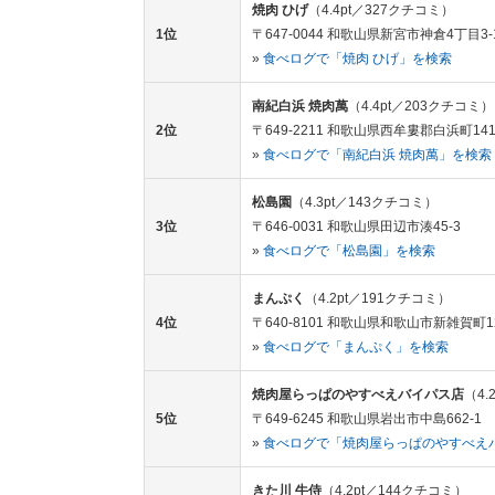
焼肉 ひげ
（4.4pt／327クチコミ）
1位
〒647-0044 和歌山県新宮市神倉4丁目3-
»
食べログで「焼肉 ひげ」を検索
南紀白浜 焼肉萬
（4.4pt／203クチコミ）
2位
〒649-2211 和歌山県西牟婁郡白浜町141
»
食べログで「南紀白浜 焼肉萬」を検索
松島園
（4.3pt／143クチコミ）
3位
〒646-0031 和歌山県田辺市湊45-3
»
食べログで「松島園」を検索
まんぷく
（4.2pt／191クチコミ）
4位
〒640-8101 和歌山県和歌山市新雑賀町1
»
食べログで「まんぷく」を検索
焼肉屋らっぱのやすべえバイパス店
（4.
5位
〒649-6245 和歌山県岩出市中島662-1
»
食べログで「焼肉屋らっぱのやすべえ
きた川 牛侍
（4.2pt／144クチコミ）