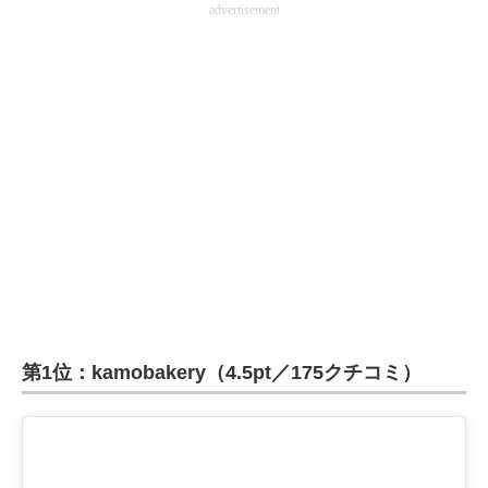
advertisement
第1位：kamobakery（4.5pt／175クチコミ）