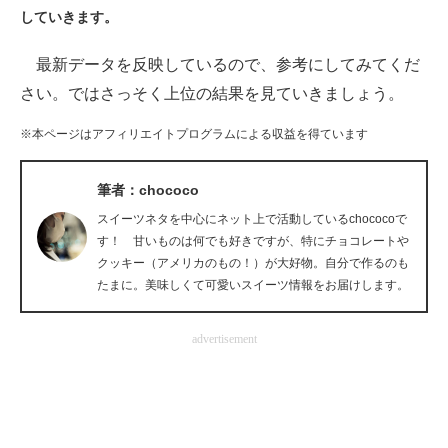
していきます。
ITの今と未来を見通す
最新データを反映しているので、参考にしてみてくだ
スマホと通信の最新トレンド
さい。ではさっそく上位の結果を見ていきましょう。
進化するPCとデバイスの未来
※本ページはアフィリエイトプログラムによる収益を得ています
好きが集まる 比べて選べる
筆者：chococo
ビジネスと働き方のヒント
スイーツネタを中心にネット上で活動しているchococoで
す！ 甘いものは何でも好きですが、特にチョコレートや
AI活用のいまが分かる
クッキー（アメリカのもの！）が大好物。自分で作るのも
たまに。美味しくて可愛いスイーツ情報をお届けします。
企業ITのトレンドを詳説
advertisement
経営リーダーのコミュニティ
マーケ×ITの今がよく分かる
ITエンジニア向け専門サイト