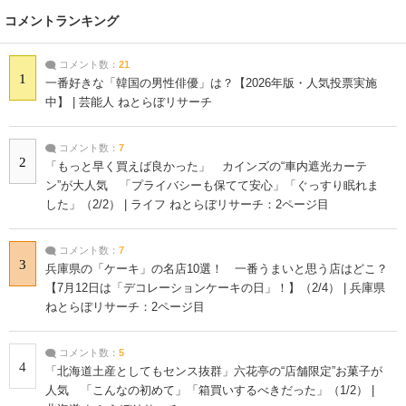
コメントランキング
コメント数：
21
1
一番好きな「韓国の男性俳優」は？【2026年版・人気投票実施
中】 | 芸能人 ねとらぼリサーチ
コメント数：
7
2
「もっと早く買えば良かった」 カインズの“車内遮光カーテ
ン”が大人気 「プライバシーも保てて安心」「ぐっすり眠れま
した」（2/2） | ライフ ねとらぼリサーチ：2ページ目
コメント数：
7
3
兵庫県の「ケーキ」の名店10選！ 一番うまいと思う店はどこ？
【7月12日は「デコレーションケーキの日」！】（2/4） | 兵庫県
ねとらぼリサーチ：2ページ目
コメント数：
5
4
「北海道土産としてもセンス抜群」六花亭の“店舗限定”お菓子が
人気 「こんなの初めて」「箱買いするべきだった」（1/2） |