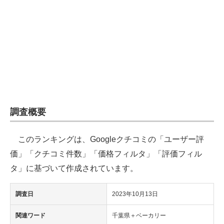
企業向けIT製品の総合サイト
IT製品の技術・比較・事例
製造業のIT導入・活用を支援
モノづくり技術者専門サイト
エレクトロニクス専門サイト
調査概要
電子設計の基本と応用
このランキングは、Googleクチコミの「ユーザー評
エネルギーの専門メディア
価」「クチコミ件数」「価格フィルタ」「評価フィル
建設×テクノロジーの最前線
タ」に基づいて作成されています。
ちょっと気になるネットの話題
調査日
2023年10月13日
関連ワード
千葉県＋ベーカリー