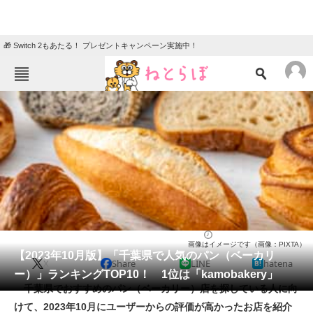
🎁 Switch 2もあたる！ プレゼントキャンペーン実施中！
ねとらぼメニュー
TOP
ニュース
エンタメ
クイズ
グルメ
地域
住まい
教育・育児
動物
リサーチ
パン（ベーカリー）
2023/10/16 08:00（公開）
画像はイメージです（画像：PIXTA）
会員記事
【2023年10月版】「千葉県で人気のパン（ベーカリ
X
Share
LINE
hatena
ー）」ランキングTOP10！ 1位は「kamobakery」
メディア
千葉県でおすすめのパン（ベーカリー）店を探している人に向
けて、2023年10月にユーザーからの評価が高かったお店を紹介
注目記事を集めた総合ページ