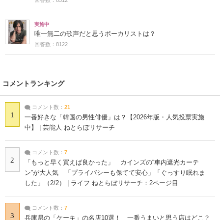
実施中
唯一無二の歌声だと思うボーカリストは？
回答数：8122
コメントランキング
コメント数：
21
1
一番好きな「韓国の男性俳優」は？【2026年版・人気投票実施
中】 | 芸能人 ねとらぼリサーチ
コメント数：
7
2
「もっと早く買えば良かった」 カインズの“車内遮光カーテ
ン”が大人気 「プライバシーも保てて安心」「ぐっすり眠れま
した」（2/2） | ライフ ねとらぼリサーチ：2ページ目
コメント数：
7
3
兵庫県の「ケーキ」の名店10選！ 一番うまいと思う店はどこ？