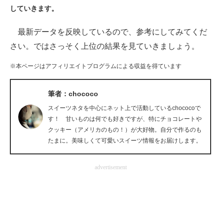
していきます。
ITの今と未来を見通す
最新データを反映しているので、参考にしてみてくだ
スマホと通信の最新トレンド
さい。ではさっそく上位の結果を見ていきましょう。
進化するPCとデバイスの未来
※本ページはアフィリエイトプログラムによる収益を得ています
好きが集まる 比べて選べる
筆者：chococo
ビジネスと働き方のヒント
スイーツネタを中心にネット上で活動しているchococoで
す！ 甘いものは何でも好きですが、特にチョコレートや
AI活用のいまが分かる
クッキー（アメリカのもの！）が大好物。自分で作るのも
たまに。美味しくて可愛いスイーツ情報をお届けします。
企業ITのトレンドを詳説
advertisement
経営リーダーのコミュニティ
マーケ×ITの今がよく分かる
ITエンジニア向け専門サイト