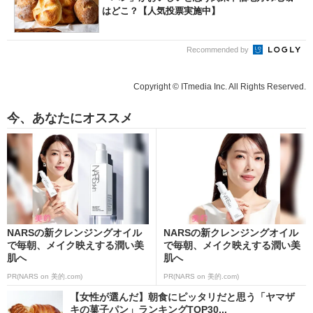
はどこ？【人気投票実施中】
Recommended by
Copyright © ITmedia Inc. All Rights Reserved.
今、あなたにオススメ
NARSの新クレンジングオイル
NARSの新クレンジングオイル
で毎朝、メイク映えする潤い美
で毎朝、メイク映えする潤い美
肌へ
肌へ
PR(NARS on 美的.com)
PR(NARS on 美的.com)
【女性が選んだ】朝食にピッタリだと思う「ヤマザ
キの菓子パン」ランキングTOP30...