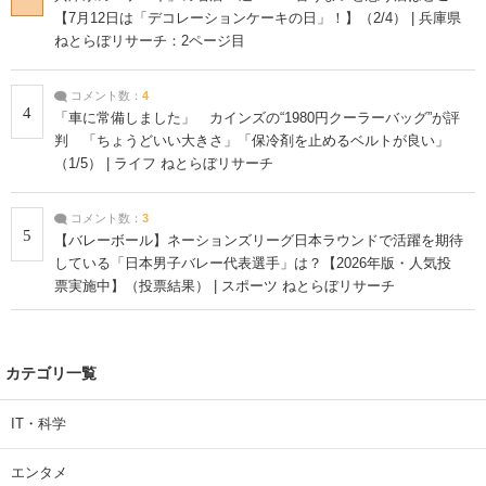
【7月12日は「デコレーションケーキの日」！】（2/4） | 兵庫県
ねとらぼリサーチ：2ページ目
コメント数：
4
4
「車に常備しました」 カインズの“1980円クーラーバッグ”が評
判 「ちょうどいい大きさ」「保冷剤を止めるベルトが良い」
（1/5） | ライフ ねとらぼリサーチ
コメント数：
3
5
【バレーボール】ネーションズリーグ日本ラウンドで活躍を期待
している「日本男子バレー代表選手」は？【2026年版・人気投
票実施中】（投票結果） | スポーツ ねとらぼリサーチ
カテゴリ一覧
IT・科学
エンタメ