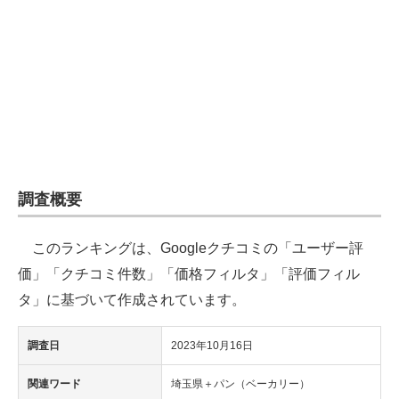
企業向けIT製品の総合サイト
IT製品の技術・比較・事例
製造業のIT導入・活用を支援
モノづくり技術者専門サイト
エレクトロニクス専門サイト
調査概要
電子設計の基本と応用
このランキングは、Googleクチコミの「ユーザー評
エネルギーの専門メディア
価」「クチコミ件数」「価格フィルタ」「評価フィル
建設×テクノロジーの最前線
タ」に基づいて作成されています。
ちょっと気になるネットの話題
調査日
2023年10月16日
関連ワード
埼玉県＋パン（ベーカリー）