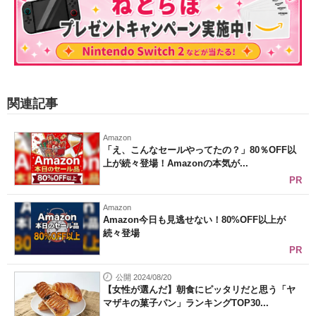
関連記事
Amazon
「え、こんなセールやってたの？」80％OFF以
上が続々登場！Amazonの本気が...
PR
Amazon
Amazon今日も見逃せない！80%OFF以上が
続々登場
PR
公開 2024/08/20
【女性が選んだ】朝食にピッタリだと思う「ヤ
マザキの菓子パン」ランキングTOP30...