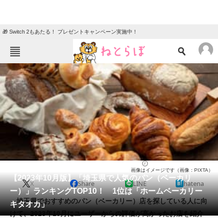
🎁 Switch 2もあたる！ プレゼントキャンペーン実施中！
ねとらぼメニュー
TOP
ニュース
エンタメ
クイズ
グルメ
地域
住まい
教育・育児
動物
リサーチ
パン（ベーカリー）
2023/10/22 09:00（公開）
画像はイメージです（画像：PIXTA）
会員記事
【2023年10月版】「埼玉県で人気のパン（ベーカリ
X
Share
LINE
hatena
ー）」ランキングTOP10！ 1位は「ホームベーカリー
メディア
埼玉県でおすすめのパン（ベーカリー）店を探している人に向
キタオカ」
けて、2023年10月にユーザーからの評価が高かったお店を紹介
注目記事を集めた総合ページ