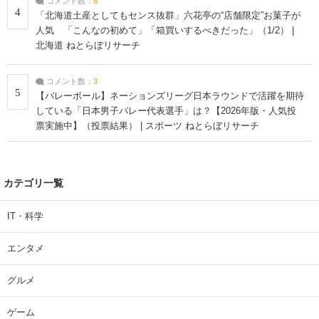
コメント数：
5
4
「北海道土産としてもセンス抜群」六花亭の“店舗限定”お菓子が
人気 「こんなの初めて」「箱買いするべきだった」（1/2） |
北海道 ねとらぼリサーチ
コメント数：
3
5
【バレーボール】ネーションズリーグ日本ラウンドで活躍を期待
している「日本男子バレー代表選手」は？【2026年版・人気投
票実施中】（投票結果） | スポーツ ねとらぼリサーチ
カテゴリ一覧
IT・科学
エンタメ
グルメ
ゲーム