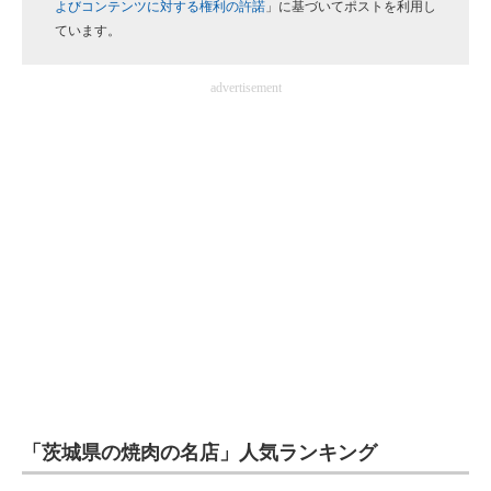
よびコンテンツに対する権利の許諾
」に基づいてポストを利用し
企業向けIT製品の総合サイト
ています。
IT製品の技術・比較・事例
advertisement
製造業のIT導入・活用を支援
モノづくり技術者専門サイト
エレクトロニクス専門サイト
電子設計の基本と応用
エネルギーの専門メディア
建設×テクノロジーの最前線
ちょっと気になるネットの話題
「茨城県の焼肉の名店」人気ランキング