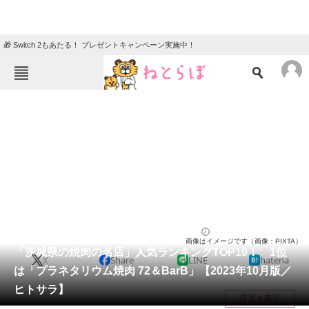
🎁 Switch 2もあたる！ プレゼントキャンペーン実施中！
ねとらぼメニュー
TOP
ニュース
エンタメ
クイズ
グルメ
地域
住まい
教育・育児
動物
リサーチ
焼肉
2023/10/20 22:35（公開）
画像はイメージです（画像：PIXTA）
会員記事
「茨城県の焼肉の名店」人気ランキングTOP10！ 1位
X
Share
LINE
hatena
は「プラネタリウム焼肉 72＆BarB」【2023年10月版／
メディア
ヒトサラ】
目次を表示
注目記事を集めた総合ページ