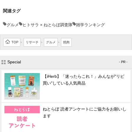
関連タグ
グルメ
ヒトサラ × ねとらぼ調査隊
雑学ランキング
TOP
リサーチ
グルメ
焼肉
>
>
>
Special
- PR -
【iHerb】「迷ったらこれ！」みんなが"リピ
買い"している人気商品
ねとらぼ 読者アンケートにご協力をお願いし
ます