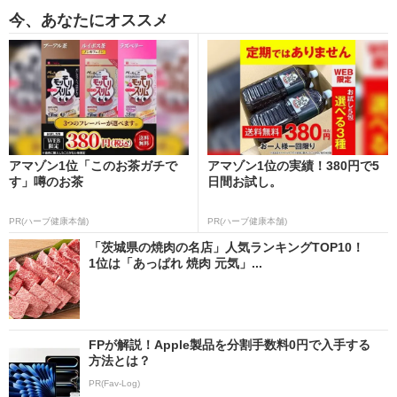
今、あなたにオススメ
アマゾン1位「このお茶ガチで
アマゾン1位の実績！380円で5
す」噂のお茶
日間お試し。
PR(ハーブ健康本舗)
PR(ハーブ健康本舗)
「茨城県の焼肉の名店」人気ランキングTOP10！
1位は「あっぱれ 焼肉 元気」...
FPが解説！Apple製品を分割手数料0円で入手する
方法とは？
PR(Fav-Log)