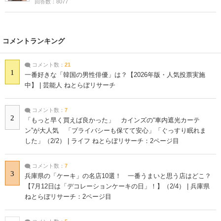
回答数：8077
コメントランキング
コメント数：
21
1
一番好きな「韓国の男性俳優」は？【2026年版・人気投票実施
中】 | 芸能人 ねとらぼリサーチ
コメント数：
7
2
「もっと早く買えば良かった」 カインズの“車内遮光カーテ
ン”が大人気 「プライバシーも保てて安心」「ぐっすり眠れま
した」（2/2） | ライフ ねとらぼリサーチ：2ページ目
コメント数：
7
3
兵庫県の「ケーキ」の名店10選！ 一番うまいと思う店はどこ？
【7月12日は「デコレーションケーキの日」！】（2/4） | 兵庫県
ねとらぼリサーチ：2ページ目