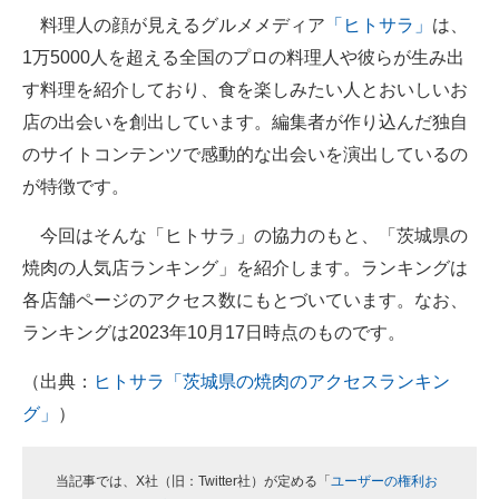
料理人の顔が見えるグルメメディア
「ヒトサラ」
は、
ITの今と未来を見通す
1万5000人を超える全国のプロの料理人や彼らが生み出
す料理を紹介しており、食を楽しみたい人とおいしいお
スマホと通信の最新トレンド
店の出会いを創出しています。編集者が作り込んだ独自
進化するPCとデバイスの未来
のサイトコンテンツで感動的な出会いを演出しているの
が特徴です。
好きが集まる 比べて選べる
今回はそんな「ヒトサラ」の協力のもと、「茨城県の
ビジネスと働き方のヒント
焼肉の人気店ランキング」を紹介します。ランキングは
AI活用のいまが分かる
各店舗ページのアクセス数にもとづいています。なお、
ランキングは2023年10月17日時点のものです。
企業ITのトレンドを詳説
（出典：
ヒトサラ「茨城県の焼肉のアクセスランキン
経営リーダーのコミュニティ
グ」
）
マーケ×ITの今がよく分かる
ITエンジニア向け専門サイト
当記事では、X社（旧：Twitter社）が定める「
ユーザーの権利お