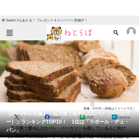
🎁 Switch 2もあたる！ プレゼントキャンペーン実施中！
ねとらぼメニュー
TOP
ニュース
エンタメ
クイズ
グルメ
地域
住まい
教育・育児
動物
リサーチ
パン（ベーカリー）
2023/10/21 11:25（公開）
画像：PIXTA（画像はイメージです）
会員記事
【2023年10月版】「石川県で星4以上のパン（ベーカリ
X
Share
LINE
hatena
ー）」ランキングTOP10！ 1位は「ラポール・デュ・
メディア
石川県で星4以上のパン・ベーカリーを探している人に向け
パン」
て、2023年10月にユーザーからの評価が高かったお店を紹介し
注目記事を集めた総合ページ