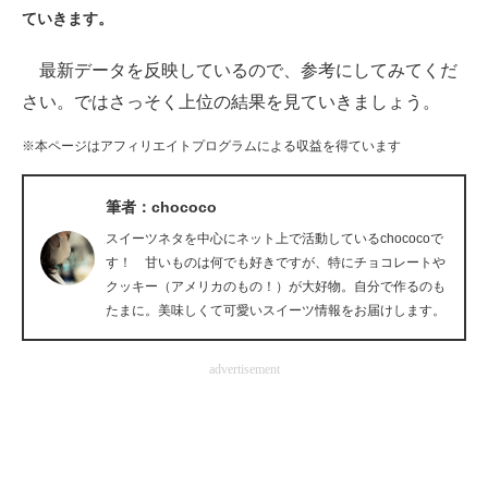
ていきます。
ITの今と未来を見通す
最新データを反映しているので、参考にしてみてくだ
スマホと通信の最新トレンド
さい。ではさっそく上位の結果を見ていきましょう。
進化するPCとデバイスの未来
※本ページはアフィリエイトプログラムによる収益を得ています
好きが集まる 比べて選べる
筆者：chococo
ビジネスと働き方のヒント
スイーツネタを中心にネット上で活動しているchococoで
す！ 甘いものは何でも好きですが、特にチョコレートや
AI活用のいまが分かる
クッキー（アメリカのもの！）が大好物。自分で作るのも
たまに。美味しくて可愛いスイーツ情報をお届けします。
企業ITのトレンドを詳説
advertisement
経営リーダーのコミュニティ
マーケ×ITの今がよく分かる
ITエンジニア向け専門サイト