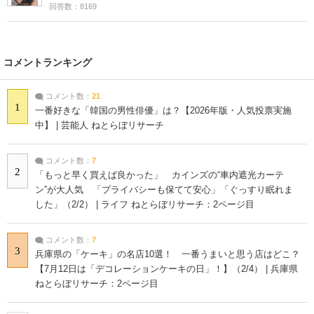
回答数：8169
コメントランキング
コメント数：
21
1
一番好きな「韓国の男性俳優」は？【2026年版・人気投票実施
中】 | 芸能人 ねとらぼリサーチ
コメント数：
7
2
「もっと早く買えば良かった」 カインズの“車内遮光カーテ
ン”が大人気 「プライバシーも保てて安心」「ぐっすり眠れま
した」（2/2） | ライフ ねとらぼリサーチ：2ページ目
コメント数：
7
3
兵庫県の「ケーキ」の名店10選！ 一番うまいと思う店はどこ？
【7月12日は「デコレーションケーキの日」！】（2/4） | 兵庫県
ねとらぼリサーチ：2ページ目