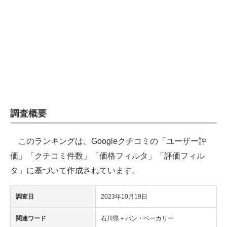
企業向けIT製品の総合サイト
IT製品の技術・比較・事例
製造業のIT導入・活用を支援
モノづくり技術者専門サイト
エレクトロニクス専門サイト
調査概要
電子設計の基本と応用
このランキングは、Googleクチコミの「ユーザー評
エネルギーの専門メディア
価」「クチコミ件数」「価格フィルタ」「評価フィル
建設×テクノロジーの最前線
タ」に基づいて作成されています。
ちょっと気になるネットの話題
調査日
2023年10月19日
関連ワード
石川県＋パン・ベーカリー