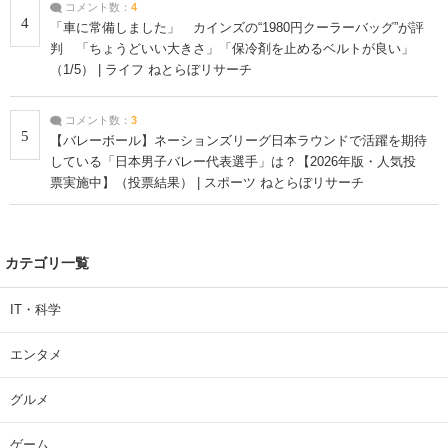
コメント数：
4
4
「車に常備しました」 カインズの“1980円クーラーバッグ”が評
判 「ちょうどいい大きさ」「保冷剤を止めるベルトが良い」
（1/5） | ライフ ねとらぼリサーチ
コメント数：
3
5
【バレーボール】ネーションズリーグ日本ラウンドで活躍を期待
している「日本男子バレー代表選手」は？【2026年版・人気投
票実施中】（投票結果） | スポーツ ねとらぼリサーチ
カテゴリ一覧
IT・科学
エンタメ
グルメ
ゲーム