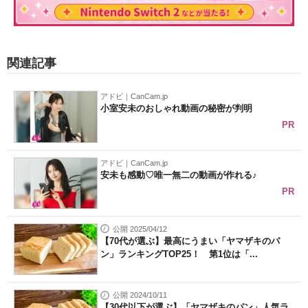
関連記事
アドビ｜CanCam.jp
小室安未のおしゃれ動画の秘密が判明
PR
アドビ｜CanCam.jp
安未も感動♡唯一無二の動画が作れる♪
PR
公開 2025/04/12
【70代が選ぶ】最高にうまい「ヤマザキのパ
ン」ランキングTOP25！ 第1位は「...
公開 2024/10/11
【30代以下が選ぶ】「ヤマザキのパン」人気ラ