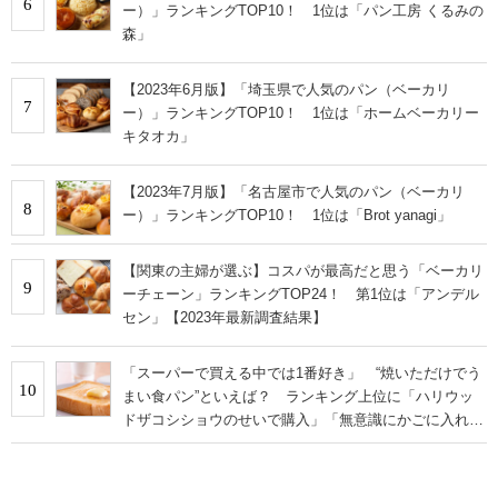
6
ー）」ランキングTOP10！ 1位は「パン工房 くるみの
森」
【2023年6月版】「埼玉県で人気のパン（ベーカリ
7
ー）」ランキングTOP10！ 1位は「ホームベーカリー
キタオカ」
【2023年7月版】「名古屋市で人気のパン（ベーカリ
8
ー）」ランキングTOP10！ 1位は「Brot yanagi」
【関東の主婦が選ぶ】コスパが最高だと思う「ベーカリ
9
ーチェーン」ランキングTOP24！ 第1位は「アンデル
セン」【2023年最新調査結果】
「スーパーで買える中では1番好き」 “焼いただけでう
10
まい食パン”といえば？ ランキング上位に「ハリウッ
ドザコシショウのせいで購入」「無意識にかごに入れて
いた…」の声も