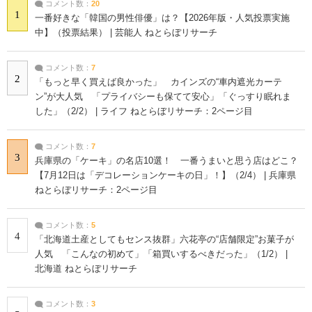
コメント数：
20
1
一番好きな「韓国の男性俳優」は？【2026年版・人気投票実施
中】（投票結果） | 芸能人 ねとらぼリサーチ
コメント数：
7
2
「もっと早く買えば良かった」 カインズの“車内遮光カーテ
ン”が大人気 「プライバシーも保てて安心」「ぐっすり眠れま
した」（2/2） | ライフ ねとらぼリサーチ：2ページ目
コメント数：
7
3
兵庫県の「ケーキ」の名店10選！ 一番うまいと思う店はどこ？
【7月12日は「デコレーションケーキの日」！】（2/4） | 兵庫県
ねとらぼリサーチ：2ページ目
コメント数：
5
4
「北海道土産としてもセンス抜群」六花亭の“店舗限定”お菓子が
人気 「こんなの初めて」「箱買いするべきだった」（1/2） |
北海道 ねとらぼリサーチ
コメント数：
3