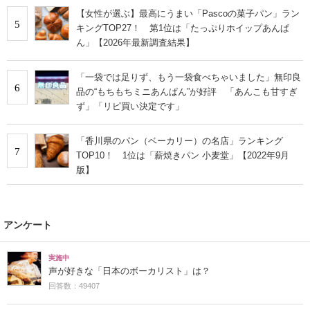
【女性が選ぶ】最高にうまい「Pascoの菓子パン」ラン
5
キングTOP27！ 第1位は「たっぷりホイップあんぱ
ん」【2026年最新調査結果】
「一袋では足りず、もう一袋食べちゃいました」無印良
6
品の“もちもちミニあんぱん”が好評 「あんこも甘すぎ
ず」「リピ買い決定です」
「香川県のパン（ベーカリー）の名店」ランキング
7
TOP10！ 1位は「薪焼きパン 小麦堂」【2022年9月
版】
アンケート
実施中
声が好きな「日本のボーカリスト」は？
回答数：49407