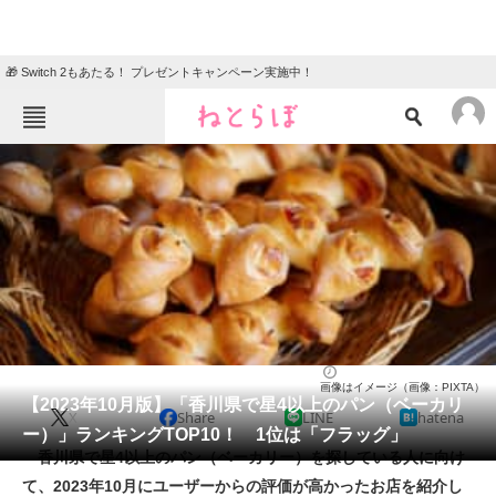
🎁 Switch 2もあたる！ プレゼントキャンペーン実施中！
ねとらぼメニュー
TOP
ニュース
エンタメ
クイズ
グルメ
地域
住まい
教育・育児
動物
リサーチ
パン（ベーカリー）
2023/10/21 11:55（公開）
画像はイメージ（画像：PIXTA）
会員記事
【2023年10月版】「香川県で星4以上のパン（ベーカリ
X
Share
LINE
hatena
ー）」ランキングTOP10！ 1位は「フラッグ」
メディア
香川県で星4以上のパン（ベーカリー）を探している人に向け
て、2023年10月にユーザーからの評価が高かったお店を紹介し
注目記事を集めた総合ページ