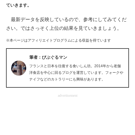
ていきます。
ITの今と未来を見通す
最新データを反映しているので、参考にしてみてくだ
スマホと通信の最新トレンド
さい。ではさっそく上位の結果を見ていきましょう。
進化するPCとデバイスの未来
※本ページはアフィリエイトプログラムによる収益を得ています
好きが集まる 比べて選べる
筆者：びぶぐるマン
ビジネスと働き方のヒント
フランスと日本を往復する食いしん坊。2014年から老舗
洋食店を中心に回るブログを運営しています。フォークや
AI活用のいまが分かる
ナイフなどのカトラリーにも興味があります。
企業ITのトレンドを詳説
advertisement
経営リーダーのコミュニティ
マーケ×ITの今がよく分かる
ITエンジニア向け専門サイト