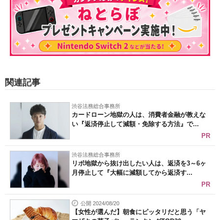
関連記事
渋谷法務総合事務所
カードローン地獄の人は、消費者金融が教えな
い『返済停止して減額・免除する方法』で...
PR
渋谷法務総合事務所
リボ地獄から抜け出したい人は、返済を3～6ヶ
月停止して『大幅に減額してから返済す...
PR
公開 2024/08/20
【女性が選んだ】朝食にピッタリだと思う「ヤ