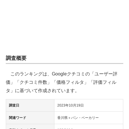
企業向けIT製品の総合サイト
IT製品の技術・比較・事例
製造業のIT導入・活用を支援
モノづくり技術者専門サイト
エレクトロニクス専門サイト
調査概要
電子設計の基本と応用
このランキングは、Googleクチコミの「ユーザー評
エネルギーの専門メディア
価」「クチコミ件数」「価格フィルタ」「評価フィル
タ」に基づいて作成されています。
建設×テクノロジーの最前線
調査日
2023年10月19日
ちょっと気になるネットの話題
関連ワード
香川県＋パン・ベーカリー