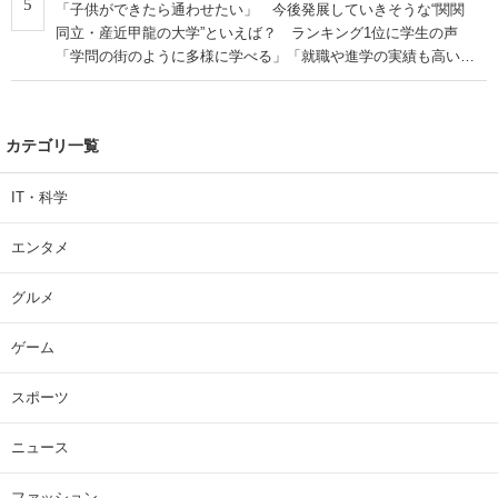
5
「子供ができたら通わせたい」 今後発展していきそうな“関関
同立・産近甲龍の大学”といえば？ ランキング1位に学生の声
「学問の街のように多様に学べる」「就職や進学の実績も高い」
| 大学 ねとらぼリサーチ
カテゴリ一覧
IT・科学
エンタメ
グルメ
ゲーム
スポーツ
ニュース
ファッション