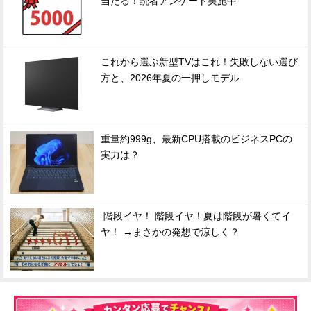
当たる！読者アンケート実施中
これから選ぶ新型TVはこれ！失敗しない選び
方と、2026年夏の一押しモデル
重量約999g、最新CPU搭載のビジネスPCの
実力は？
階段イヤ！ 階段イヤ！夏は階段が暑くてイ
ヤ！ →まさかの発想で涼しく？