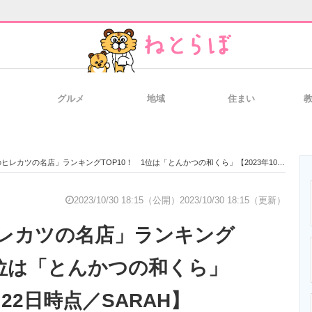
グルメ
地域
住まい
と未来を見通す
スマホと通信の最新トレンド
進化するPCとデ
レカツの名店」ランキングTOP10！ 1位は「とんかつの和くら」【2023年10月22日時点／SARAH】
のいまが分かる
企業ITのトレンドを詳説
経営リーダーの
2023/10/30 18:15（公開）
2023/10/30 18:15（更新）
レカツの名店」ランキング
T製品の総合サイト
IT製品の技術・比較・事例
製造業のIT導入
1位は「とんかつの和くら」
月22日時点／SARAH】