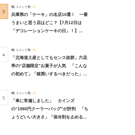
サーチ：2ページ目
コメント数：
7
3
兵庫県の「ケーキ」の名店10選！ 一番
うまいと思う店はどこ？【7月12日は
「デコレーションケーキの日」！】
（2/4） | 兵庫県 ねとらぼリサーチ：2ペ
ージ目
コメント数：
5
4
「北海道土産としてもセンス抜群」六花
亭の“店舗限定”お菓子が人気 「こんな
の初めて」「箱買いするべきだった」
（1/2） | 北海道 ねとらぼリサーチ
コメント数：
4
5
「車に常備しました」 カインズ
の“1980円クーラーバッグ”が評判 「ち
ょうどいい大きさ」「保冷剤を止めるベ
ルトが良い」（1/5） | ライフ ねとらぼ
リサーチ