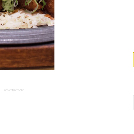
advertisement