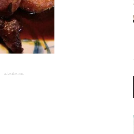
advertisement