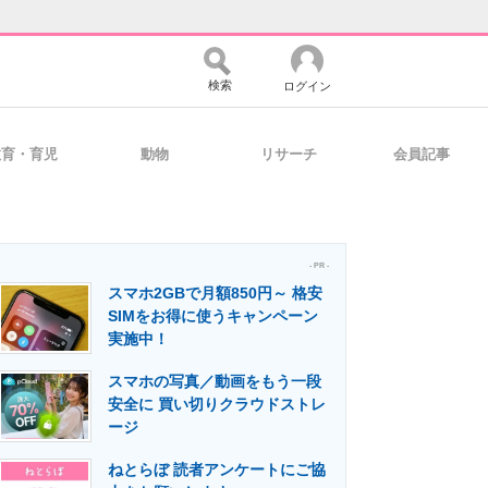
検索
ログイン
教育・育児
動物
リサーチ
会員記事
バイスの未来
好きが集まる 比べて選べる
- PR -
スマホ2GBで月額850円～ 格安
コミュニティ
マーケ×ITの今がよく分かる
SIMをお得に使うキャンペーン
実施中！
スマホの写真／動画をもう一段
・活用を支援
安全に 買い切りクラウドストレ
ージ
ねとらぼ 読者アンケートにご協