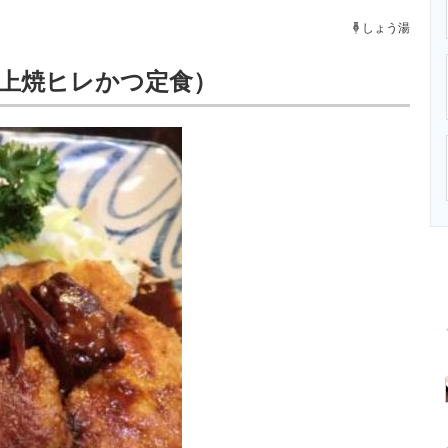
ニクス専門サイト
電子設計の基本と応用
エネルギーの専
しょう湯
（上焼ヒレかつ定食）