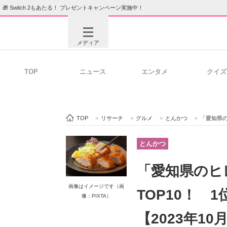
🎁 Switch 2もあたる！ プレゼントキャンペーン実施中！
メディア
TOP
ニュース
エンタメ
クイズ
注目記事を集めた総合ページ
ITの今
TOP
>
リサーチ
>
グルメ
>
とんかつ
>
「愛知県のヒ
ビジネスと働き方のヒント
AI活用
とんかつ
「愛知県のヒ
ITエンジニア向け専門サイト
企業向けI
画像はイメージです（画
TOP10！ 
像：PIXTA）
【2023年10