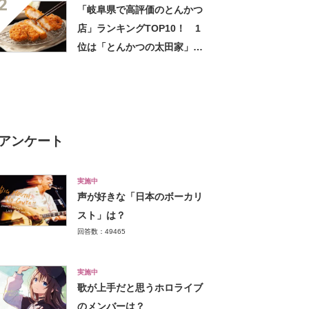
2
「岐阜県で高評価のとんかつ
店」ランキングTOP10！ 1
位は「とんかつの太田家」
【2022年11月版】
アンケート
実施中
声が好きな「日本のボーカリ
スト」は？
回答数：49465
実施中
歌が上手だと思うホロライブ
のメンバーは？