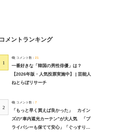
コメントランキング
コメント数：
21
1
一番好きな「韓国の男性俳優」は？
【2026年版・人気投票実施中】 | 芸能人
ねとらぼリサーチ
コメント数：
7
2
「もっと早く買えば良かった」 カイン
ズの“車内遮光カーテン”が大人気 「プ
ライバシーも保てて安心」「ぐっすり眠
れました」（2/2） | ライフ ねとらぼリ