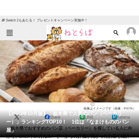
🎁 Switch 2もあたる！ プレゼントキャンペーン実施中！
ねとらぼメニュー
TOP
ニュース
エンタメ
クイズ
グルメ
地域
住まい
教育・育児
動物
リサーチ
パン（ベーカリー）
2023/10/28 09:40（公開）
画像はイメージです（画像：PIXTA）
会員記事
【2023年10月版】「栃木県で人気のパン（ベーカリ
X
Share
LINE
hatena
ー）」ランキングTOP10！ 1位は「なまけもののパン
メディア
栃木県でおすすめのパン店（ベーカリー）を探している人に向
屋」
けて、2023年10月にユーザーからの評価が高かったお店を紹介
注目記事を集めた総合ページ