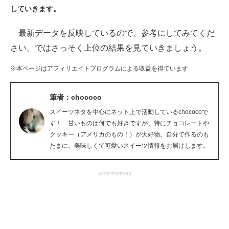
していきます。
ITの今と未来を見通す
最新データを反映しているので、参考にしてみてくだ
スマホと通信の最新トレンド
さい。ではさっそく上位の結果を見ていきましょう。
進化するPCとデバイスの未来
※本ページはアフィリエイトプログラムによる収益を得ています
好きが集まる 比べて選べる
筆者：chococo
ビジネスと働き方のヒント
スイーツネタを中心にネット上で活動しているchococoで
す！ 甘いものは何でも好きですが、特にチョコレートや
AI活用のいまが分かる
クッキー（アメリカのもの！）が大好物。自分で作るのも
たまに。美味しくて可愛いスイーツ情報をお届けします。
企業ITのトレンドを詳説
advertisement
経営リーダーのコミュニティ
マーケ×ITの今がよく分かる
ITエンジニア向け専門サイト