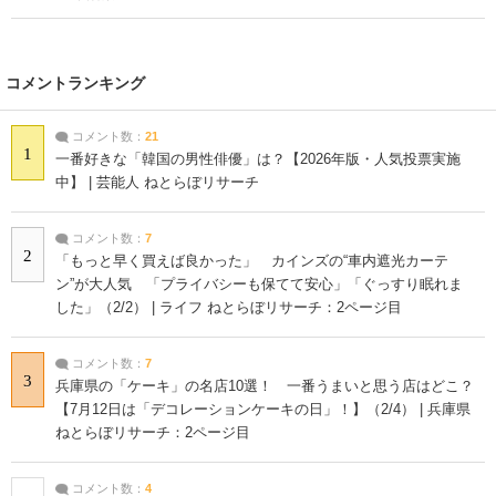
コメントランキング
コメント数：
21
1
一番好きな「韓国の男性俳優」は？【2026年版・人気投票実施
中】 | 芸能人 ねとらぼリサーチ
コメント数：
7
2
「もっと早く買えば良かった」 カインズの“車内遮光カーテ
ン”が大人気 「プライバシーも保てて安心」「ぐっすり眠れま
した」（2/2） | ライフ ねとらぼリサーチ：2ページ目
コメント数：
7
3
兵庫県の「ケーキ」の名店10選！ 一番うまいと思う店はどこ？
【7月12日は「デコレーションケーキの日」！】（2/4） | 兵庫県
ねとらぼリサーチ：2ページ目
コメント数：
4