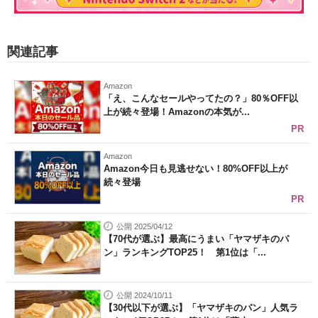
関連記事
Amazon
「え、こんなセールやってたの？」80％OFF以
上が続々登場！Amazonの本気が...
PR
Amazon
Amazon今日も見逃せない！80%OFF以上が
続々登場
PR
公開 2025/04/12
【70代が選ぶ】最高にうまい「ヤマザキのパ
ン」ランキングTOP25！ 第1位は「...
公開 2024/10/11
【30代以下が選ぶ】「ヤマザキのパン」人気ラ