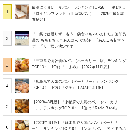
最高にうまい「食パン」ランキングTOP28！ 第1位は
1
「ロイヤルブレッド （山崎製パン）」【2026年最新調
査結果】
「一袋では足りず、もう一袋食べちゃいました」無印良
2
品の“もちもちミニあんぱん”が好評 「あんこも甘すぎ
ず」「リピ買い決定です」
「三重県で高評価のパン（ベーカリー）店」ランキング
3
TOP10！ 1位は「ごまめ」【2022年11月版】
「広島県で人気のパン（ベーカリー）」ランキング
4
TOP10！ 1位は「グテ」【2023年3月版】
【2023年3月版】「京都府で人気のパン（ベーカリ
5
ー）」ランキングTOP10！ 1位は「Radio Bagel」
【2023年6月版】「群馬県で人気のパン（ベーカリ
6
ー）」ランキングTOP10！ 1位は「パン工房 くるみの