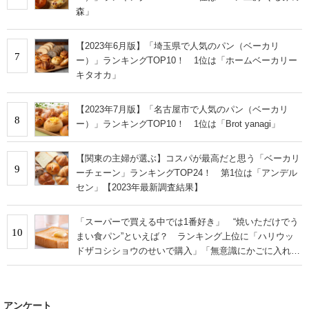
森」
【2023年6月版】「埼玉県で人気のパン（ベーカリ
7
ー）」ランキングTOP10！ 1位は「ホームベーカリー
キタオカ」
【2023年7月版】「名古屋市で人気のパン（ベーカリ
8
ー）」ランキングTOP10！ 1位は「Brot yanagi」
【関東の主婦が選ぶ】コスパが最高だと思う「ベーカリ
9
ーチェーン」ランキングTOP24！ 第1位は「アンデル
セン」【2023年最新調査結果】
「スーパーで買える中では1番好き」 “焼いただけでう
10
まい食パン”といえば？ ランキング上位に「ハリウッ
ドザコシショウのせいで購入」「無意識にかごに入れて
いた…」の声も
アンケート