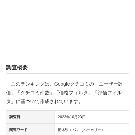
企業向けIT製品の総合サイト
IT製品の技術・比較・事例
製造業のIT導入・活用を支援
モノづくり技術者専門サイト
エレクトロニクス専門サイト
調査概要
電子設計の基本と応用
このランキングは、Googleクチコミの「ユーザー評
エネルギーの専門メディア
価」「クチコミ件数」「価格フィルタ」「評価フィル
建設×テクノロジーの最前線
タ」に基づいて作成されています。
ちょっと気になるネットの話題
調査日
2023年10月23日
関連ワード
栃木県＋パン（ベーカリー）