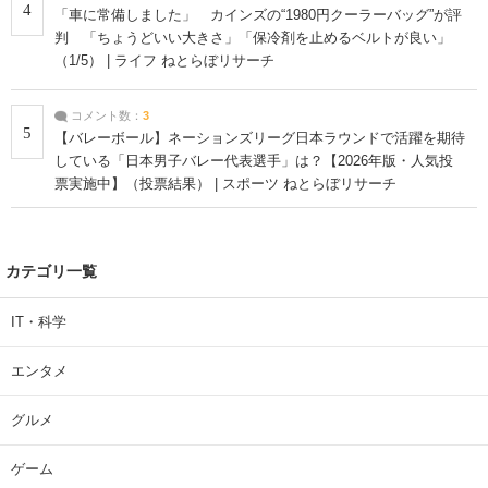
4
「車に常備しました」 カインズの“1980円クーラーバッグ”が評
判 「ちょうどいい大きさ」「保冷剤を止めるベルトが良い」
（1/5） | ライフ ねとらぼリサーチ
コメント数：
3
5
【バレーボール】ネーションズリーグ日本ラウンドで活躍を期待
している「日本男子バレー代表選手」は？【2026年版・人気投
票実施中】（投票結果） | スポーツ ねとらぼリサーチ
カテゴリ一覧
IT・科学
エンタメ
グルメ
ゲーム