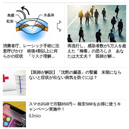
消費者庁、レーシック手術に注
再流行し、感染者数が1万人を超
意呼びかけ 術後4割以上に何
えた「梅毒」の恐ろしさ あな
らかの症状 「リスク理解...
たは大丈夫？ 医師が解...
【医師が解説】「沈黙の臓器」の腎臓 末期になら
ないと症状が出ない病気を防ぐには？
スマホ2GBで月額850円～ 格安SIMをお得に使うキ
ャンペーン実施中！
IIJmio