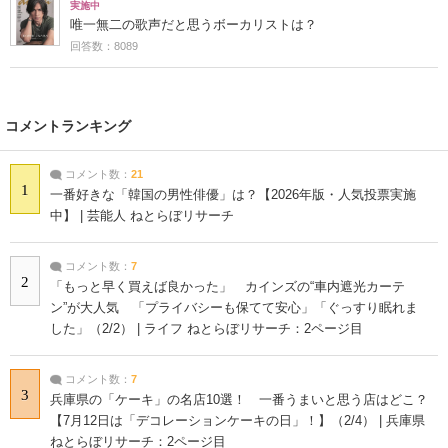
実施中
唯一無二の歌声だと思うボーカリストは？
回答数：8089
コメントランキング
コメント数：
21
1
一番好きな「韓国の男性俳優」は？【2026年版・人気投票実施
中】 | 芸能人 ねとらぼリサーチ
コメント数：
7
2
「もっと早く買えば良かった」 カインズの“車内遮光カーテ
ン”が大人気 「プライバシーも保てて安心」「ぐっすり眠れま
した」（2/2） | ライフ ねとらぼリサーチ：2ページ目
コメント数：
7
3
兵庫県の「ケーキ」の名店10選！ 一番うまいと思う店はどこ？
【7月12日は「デコレーションケーキの日」！】（2/4） | 兵庫県
ねとらぼリサーチ：2ページ目