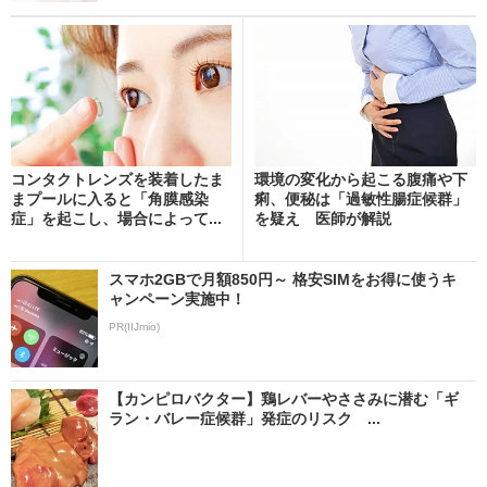
コンタクトレンズを装着したま
環境の変化から起こる腹痛や下
まプールに入ると「角膜感染
痢、便秘は「過敏性腸症候群」
症」を起こし、場合によって...
を疑え 医師が解説
スマホ2GBで月額850円～ 格安SIMをお得に使うキ
ャンペーン実施中！
PR(IIJmio)
【カンピロバクター】鶏レバーやささみに潜む「ギ
ラン・バレー症候群」発症のリスク ...