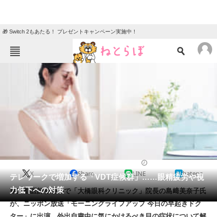
🎁 Switch 2もあたる！ プレゼントキャンペーン実施中！
ねとらぼメニュー
TOP
ニュース
エンタメ
クイズ
グルメ
地域
住まい
教育・育児
動物
リサーチ
健康
2021/05/02 07:50（公開）
X
Share
LINE
hatena
会員記事
テレワークで増加する「VDT症候群」……眼精疲労や視
力低下への対策
東京都医師会理事で「大橋眼科クリニック」院長の島﨑美奈子氏
メディア
が、ニッポン放送「モーニングライフアップ 今日の早起きドク
ター」に出演。外出自粛中に気にかけるべき目の症状について解
注目記事を集めた総合ページ