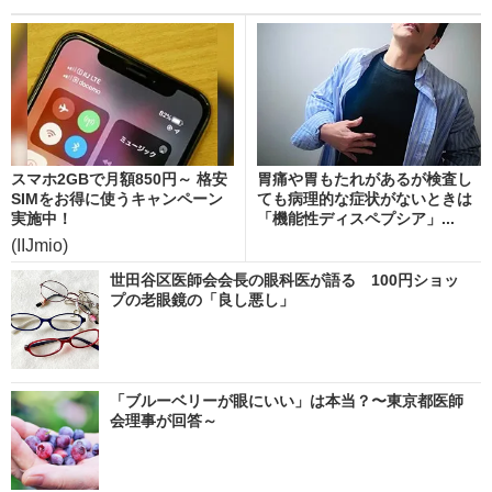
スマホ2GBで月額850円～ 格安
胃痛や胃もたれがあるが検査し
SIMをお得に使うキャンペーン
ても病理的な症状がないときは
実施中！
「機能性ディスペプシア」...
(IIJmio)
世田谷区医師会会長の眼科医が語る 100円ショッ
プの老眼鏡の「良し悪し」
「ブルーベリーが眼にいい」は本当？〜東京都医師
会理事が回答～