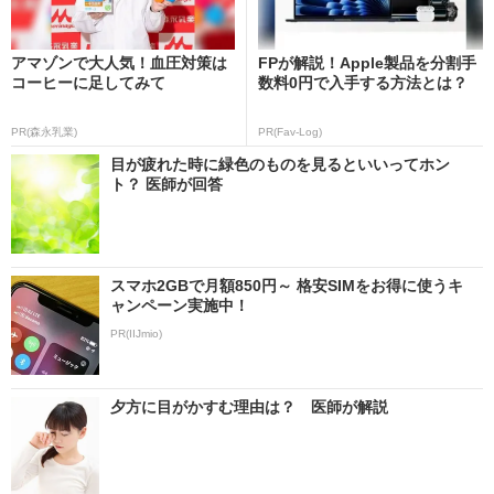
アマゾンで大人気！血圧対策は
FPが解説！Apple製品を分割手
コーヒーに足してみて
数料0円で入手する方法とは？
PR(森永乳業)
PR(Fav-Log)
目が疲れた時に緑色のものを見るといいってホン
ト？ 医師が回答
スマホ2GBで月額850円～ 格安SIMをお得に使うキ
ャンペーン実施中！
PR(IIJmio)
夕方に目がかすむ理由は？ 医師が解説