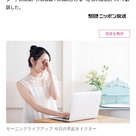
説した。
ITの今と未来を見通す
スマホと通信の最新トレンド
目次を表示
進化するPCとデバイスの未来
好きが集まる 比べて選べる
ビジネスと働き方のヒント
AI活用のいまが分かる
企業ITのトレンドを詳説
経営リーダーのコミュニティ
マーケ×ITの今がよく分かる
モーニングライフアップ 今日の早起きドクター
ITエンジニア向け専門サイト