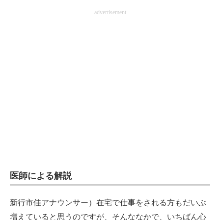
企業向けIT製品の総合サイト
advertisement
IT製品の技術・比較・事例
製造業のIT導入・活用を支援
モノづくり技術者専門サイト
エレクトロニクス専門サイト
電子設計の基本と応用
エネルギーの専門メディア
建設×テクノロジーの最前線
医師による解説
ちょっと気になるネットの話題
新行市佳アナウンサー）在宅で仕事をされる方もだいぶ
増えていると思うのですが、そんななかで、いちばん心