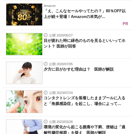
Amazon
「え、こんなセールやってたの？」80％OFF以
上が続々登場！Amazonの本気が...
PR
公開 2020/05/27
目が疲れた時に緑色のものを見るといいってホ
ント？ 医師が回答
公開 2020/07/05
夕方に目がかすむ理由は？ 医師が解説
公開 2023/07/24
コンタクトレンズを装着したままプールに入る
と「角膜感染症」を起こし、場合によって...
公開 2023/03/28
環境の変化から起こる腹痛や下痢、便秘は「過
敏性腸症候群」を疑え 医師が解説