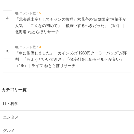
コメント数：
5
4
「北海道土産としてもセンス抜群」六花亭の“店舗限定”お菓子が
人気 「こんなの初めて」「箱買いするべきだった」（1/2） |
北海道 ねとらぼリサーチ
コメント数：
4
5
「車に常備しました」 カインズの“1980円クーラーバッグ”が評
判 「ちょうどいい大きさ」「保冷剤を止めるベルトが良い」
（1/5） | ライフ ねとらぼリサーチ
カテゴリ一覧
IT・科学
エンタメ
グルメ