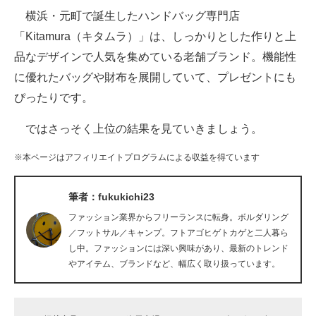
横浜・元町で誕生したハンドバッグ専門店
ITの今と未来を見通す
「Kitamura（キタムラ）」は、しっかりとした作りと上
品なデザインで人気を集めている老舗ブランド。機能性
スマホと通信の最新トレンド
に優れたバッグや財布を展開していて、プレゼントにも
進化するPCとデバイスの未来
ぴったりです。
好きが集まる 比べて選べる
ではさっそく上位の結果を見ていきましょう。
ビジネスと働き方のヒント
※本ページはアフィリエイトプログラムによる収益を得ています
AI活用のいまが分かる
筆者：fukukichi23
企業ITのトレンドを詳説
ファッション業界からフリーランスに転身。ボルダリング
／フットサル／キャンプ。フトアゴヒゲトカゲと二人暮ら
経営リーダーのコミュニティ
し中。ファッションには深い興味があり、最新のトレンド
やアイテム、ブランドなど、幅広く取り扱っています。
マーケ×ITの今がよく分かる
ITエンジニア向け専門サイト