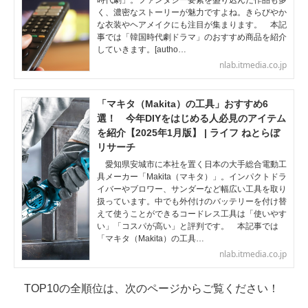
時代劇」。ファンタジー要素を盛り込んだ作品も多
く、濃密なストーリーが魅力ですよね。きらびやか
な衣装やヘアメイクにも注目が集まります。 本記
事では「韓国時代劇ドラマ」のおすすめ商品を紹介
していきます。[autho…
nlab.itmedia.co.jp
「マキタ（Makita）の工具」おすすめ6
選！ 今年DIYをはじめる人必見のアイテム
を紹介【2025年1月版】 | ライフ ねとらぼ
リサーチ
愛知県安城市に本社を置く日本の大手総合電動工
具メーカー「Makita（マキタ）」。インパクトドラ
イバーやブロワー、サンダーなど幅広い工具を取り
扱っています。中でも外付けのバッテリーを付け替
えて使うことができるコードレス工具は「使いやす
い」「コスパが高い」と評判です。 本記事では
「マキタ（Makita）の工具…
nlab.itmedia.co.jp
TOP10の全順位は、次のページからご覧ください！