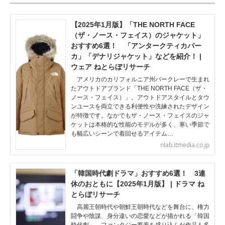
【2025年1月版】「THE NORTH FACE
（ザ・ノース・フェイス）のジャケット」
おすすめ6選！ 「アンタークティカパー
カ」「デナリジャケット」などを紹介！ |
ウェア ねとらぼリサーチ
アメリカのカリフォルニア州バークレーで生まれ
たアウトドアブランド「THE NORTH FACE（ザ・
ノース・フェイス）」。アウトドアスタイルとタウ
ンユースを両立できる利便性や洗練されたデザイン
が特徴です。なかでもザ・ノース・フェイスのジャ
ケットは本格的な性能のモデルが多く、寒い季節で
も幅広いシーンで着回せるアイテム…
nlab.itmedia.co.jp
「韓国時代劇ドラマ」おすすめ6選！ 3連
休のおともに【2025年1月版】 | ドラマ ね
とらぼリサーチ
高麗王朝時代や朝鮮王朝時代などを舞台に、権力
闘争や陰謀、身分違いの恋愛などが描かれる「韓国