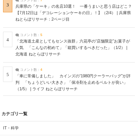
3
兵庫県の「ケーキ」の名店10選！ 一番うまいと思う店はどこ？
【7月12日は「デコレーションケーキの日」！】（2/4） | 兵庫県
ねとらぼリサーチ：2ページ目
コメント数：
5
4
「北海道土産としてもセンス抜群」六花亭の“店舗限定”お菓子が
人気 「こんなの初めて」「箱買いするべきだった」（1/2） |
北海道 ねとらぼリサーチ
コメント数：
4
5
「車に常備しました」 カインズの“1980円クーラーバッグ”が評
判 「ちょうどいい大きさ」「保冷剤を止めるベルトが良い」
（1/5） | ライフ ねとらぼリサーチ
カテゴリ一覧
IT・科学