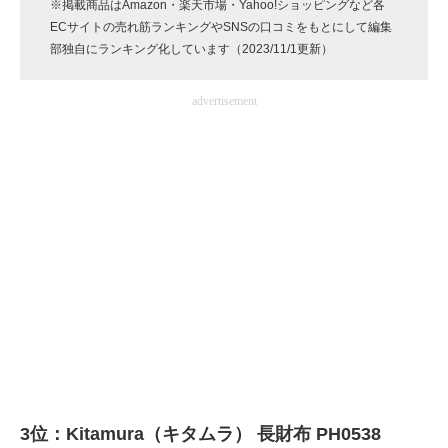
※掲載商品はAmazon・楽天市場・Yahoo!ショッピングなど各
企業向けIT製品の総合サイト
ECサイトの売れ筋ランキングやSNSの口コミをもとにして編集
部独自にランキング化しています（2023/11/1更新）
IT製品の技術・比較・事例
advertisement
製造業のIT導入・活用を支援
モノづくり技術者専門サイト
エレクトロニクス専門サイト
電子設計の基本と応用
エネルギーの専門メディア
建設×テクノロジーの最前線
ちょっと気になるネットの話題
3位：Kitamura（キタムラ） 長財布 PH0538