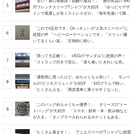
「安い！着心地最高！肌触り最高！」 無印良品の“990
5
円フレンチスリーブTシャツ”が大好評 「ゆったりデザ
インで風通しが良くストレスゼロ」「毎年色違いで購入
しているぐらいお気に入り」
「これで4足目です」On（オン）の“人気スニーカー”に
6
絶賛の声 「ヘビーローテーションです」「スリッパ履
いてるくらい楽」「圧倒的に軽い」
「買って大正解！」 UGGの“サンダル”に絶賛の声！
7
「ストラップ付きで安心」「落ち着いたきれいな色」
「通勤用に買ったけど、めちゃくちゃ良い！」 モンベ
8
ルの“ビジネスリュック”が好評 「615グラムで軽い」
「たくさん入る」「満員電車に乗りやすくなった」
「このバッグめちゃくちゃ優秀！」 タリーズの“トー
9
トバッグ”が大好評 「スマホ・財布・本・飲み物など
が入る」「タンブラー入れられるポケットもある」
「たくさん着ます！」 アニエスベーの“Tシャツ”に絶賛