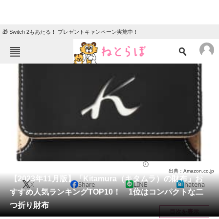
🎁 Switch 2もあたる！ プレゼントキャンペーン実施中！
ねとらぼメニュー
TOP
ニュース
エンタメ
クイズ
グルメ
地域
住まい
教育・育児
動物
リサーチ
ファッション
2023/11/06 18:33（公開）
出典：Amazon.co.jp
会員記事
【2023年11月版】「Kitamura（キタムラ）の財布」お
X
Share
LINE
hatena
すすめ人気ランキングTOP10！ 1位はコンパクトな二
メディア
つ折り財布
目次を表示
注目記事を集めた総合ページ