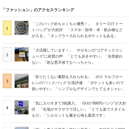
「ファッション」のアクセスランキング
「このバッグめちゃくちゃ優秀！」 タリーズの“トー
1
トバッグ”が大好評 「スマホ・財布・本・飲み物など
が入る」「タンブラー入れられるポケットもある」
「大活躍しています！」 サロモンの“ゴアテックスシ
2
ューズ”に絶賛の声 「とても歩きやすい」「全然疲れ
ない」「急な悪天候でもへっちゃら」
「折りたくない書類を入れられる」 ポロ ラルフロー
3
レンの“バックパック”が高評価 「ポケットも多いので
使いやすい」「シンプルなデザインでとてもオシャレ」
「気に入りすぎて3色購入」 GUの“990円パンツ”が大好
4
評 「生地がサラサラで涼しい」「とても楽でスタイル
も◎」「シルエットも履き心地も最高です」