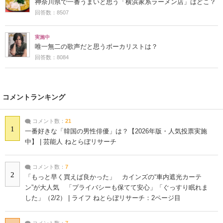
神奈川県で一番うまいと思う「横浜家系ラーメン店」はどこ？
回答数：8507
実施中
唯一無二の歌声だと思うボーカリストは？
回答数：8084
コメントランキング
コメント数：
21
1
一番好きな「韓国の男性俳優」は？【2026年版・人気投票実施
中】 | 芸能人 ねとらぼリサーチ
コメント数：
7
2
「もっと早く買えば良かった」 カインズの“車内遮光カーテ
ン”が大人気 「プライバシーも保てて安心」「ぐっすり眠れま
した」（2/2） | ライフ ねとらぼリサーチ：2ページ目
コメント数：
7