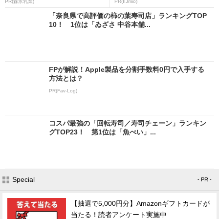
PR(森永乳業)
PR(IIJmio)
「奈良県で高評価の柿の葉寿司店」ランキングTOP
10！ 1位は「ゐざさ 中谷本舗...
FPが解説！Apple製品を分割手数料0円で入手する
方法とは？
PR(Fav-Log)
コスパ最強の「回転寿司／寿司チェーン」ランキン
グTOP23！ 第1位は「魚べい」...
Special
- PR -
【抽選で5,000円分】Amazonギフトカードが
当たる！読者アンケート実施中