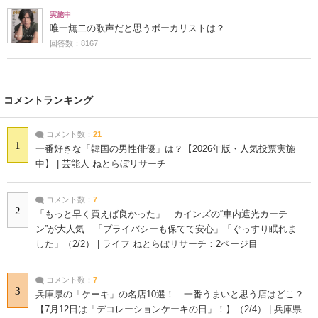
実施中
唯一無二の歌声だと思うボーカリストは？
回答数：8167
コメントランキング
コメント数：
21
1
一番好きな「韓国の男性俳優」は？【2026年版・人気投票実施
中】 | 芸能人 ねとらぼリサーチ
コメント数：
7
2
「もっと早く買えば良かった」 カインズの“車内遮光カーテ
ン”が大人気 「プライバシーも保てて安心」「ぐっすり眠れま
した」（2/2） | ライフ ねとらぼリサーチ：2ページ目
コメント数：
7
3
兵庫県の「ケーキ」の名店10選！ 一番うまいと思う店はどこ？
【7月12日は「デコレーションケーキの日」！】（2/4） | 兵庫県