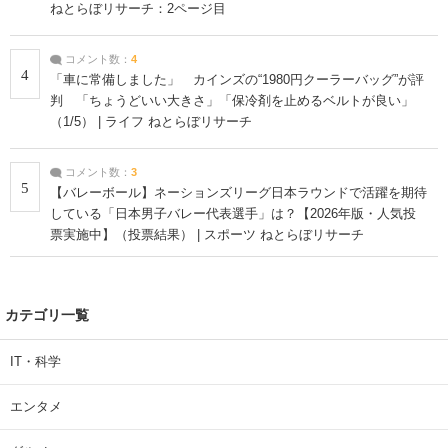
ねとらぼリサーチ：2ページ目
コメント数：
4
4
「車に常備しました」 カインズの“1980円クーラーバッグ”が評
判 「ちょうどいい大きさ」「保冷剤を止めるベルトが良い」
（1/5） | ライフ ねとらぼリサーチ
コメント数：
3
5
【バレーボール】ネーションズリーグ日本ラウンドで活躍を期待
している「日本男子バレー代表選手」は？【2026年版・人気投
票実施中】（投票結果） | スポーツ ねとらぼリサーチ
カテゴリ一覧
IT・科学
エンタメ