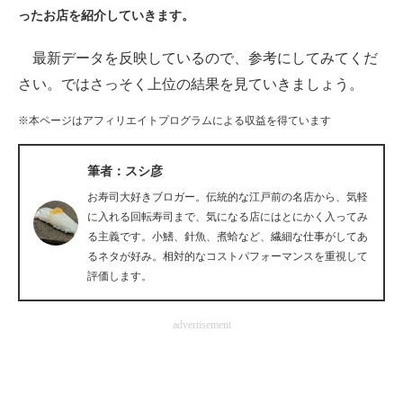
ったお店を紹介していきます。
ITの今と未来を見通す
最新データを反映しているので、参考にしてみてくだ
スマホと通信の最新トレンド
さい。ではさっそく上位の結果を見ていきましょう。
進化するPCとデバイスの未来
※本ページはアフィリエイトプログラムによる収益を得ています
好きが集まる 比べて選べる
筆者：スシ彦
ビジネスと働き方のヒント
お寿司大好きブロガー。伝統的な江戸前の名店から、気軽
に入れる回転寿司まで、気になる店にはとにかく入ってみ
AI活用のいまが分かる
る主義です。小鰭、針魚、煮蛤など、繊細な仕事がしてあ
るネタが好み。相対的なコストパフォーマンスを重視して
企業ITのトレンドを詳説
評価します。
経営リーダーのコミュニティ
advertisement
マーケ×ITの今がよく分かる
ITエンジニア向け専門サイト