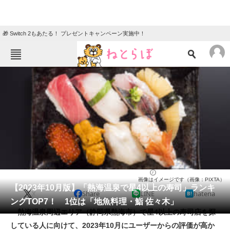
🎁 Switch 2もあたる！ プレゼントキャンペーン実施中！
ねとらぼメニュー
TOP
ニュース
エンタメ
クイズ
グルメ
地域
住まい
教育・育児
動物
リサーチ
寿司
2023/10/26 16:50（公開）
画像はイメージです（画像：PIXTA）
会員記事
【2023年10月版】「熱海温泉で星4以上の寿司」ランキ
X
Share
LINE
hatena
ングTOP7！ 1位は「地魚料理・鮨 佐々木」
メディア
熱海温泉周辺エリア（静岡県熱海市）で星4以上の寿司店を探
している人に向けて、2023年10月にユーザーからの評価が高か
注目記事を集めた総合ページ