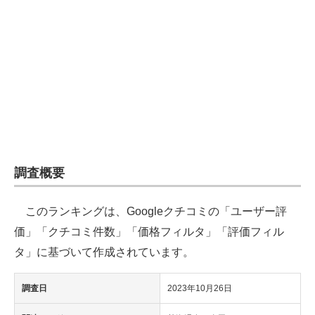
企業向けIT製品の総合サイト
IT製品の技術・比較・事例
製造業のIT導入・活用を支援
モノづくり技術者専門サイト
エレクトロニクス専門サイト
電子設計の基本と応用
調査概要
エネルギーの専門メディア
このランキングは、Googleクチコミの「ユーザー評
建設×テクノロジーの最前線
価」「クチコミ件数」「価格フィルタ」「評価フィル
タ」に基づいて作成されています。
ちょっと気になるネットの話題
調査日
2023年10月26日