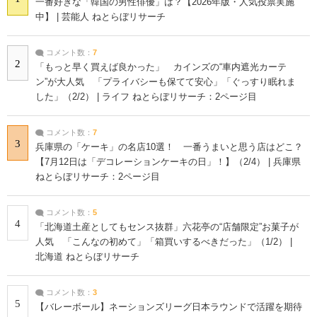
一番好きな「韓国の男性俳優」は？【2026年版・人気投票実施
中】 | 芸能人 ねとらぼリサーチ
コメント数：
7
2
「もっと早く買えば良かった」 カインズの“車内遮光カーテ
ン”が大人気 「プライバシーも保てて安心」「ぐっすり眠れま
した」（2/2） | ライフ ねとらぼリサーチ：2ページ目
コメント数：
7
3
兵庫県の「ケーキ」の名店10選！ 一番うまいと思う店はどこ？
【7月12日は「デコレーションケーキの日」！】（2/4） | 兵庫県
ねとらぼリサーチ：2ページ目
コメント数：
5
4
「北海道土産としてもセンス抜群」六花亭の“店舗限定”お菓子が
人気 「こんなの初めて」「箱買いするべきだった」（1/2） |
北海道 ねとらぼリサーチ
コメント数：
3
5
【バレーボール】ネーションズリーグ日本ラウンドで活躍を期待