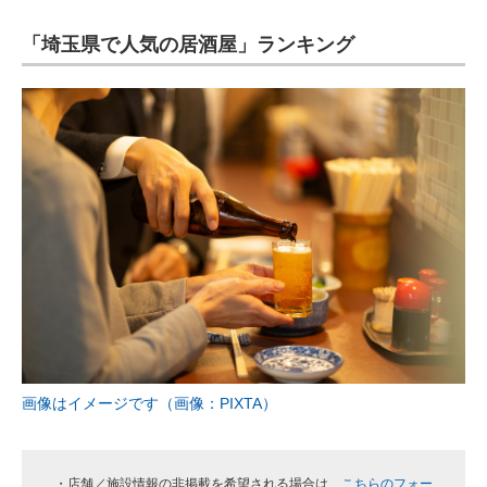
「埼玉県で人気の居酒屋」ランキング
ITの今と未来を見通す
スマホと通信の最新トレンド
進化するPCとデバイスの未来
好きが集まる 比べて選べる
ビジネスと働き方のヒント
AI活用のいまが分かる
企業ITのトレンドを詳説
経営リーダーのコミュニティ
画像はイメージです（画像：PIXTA）
マーケ×ITの今がよく分かる
ITエンジニア向け専門サイト
・店舗／施設情報の非掲載を希望される場合は、
こちらのフォー