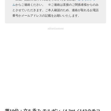
ム
からご連絡ください。 ※ご連絡は直接のご関係者様からのみ
企業向けIT製品の総合サイト
とさせていただきます。ご本人確認のため、連絡が取れるお電話
番号かメールアドレスの記載をお願いいたします。
IT製品の技術・比較・事例
製造業のIT導入・活用を支援
advertisement
モノづくり技術者専門サイト
エレクトロニクス専門サイト
電子設計の基本と応用
エネルギーの専門メディア
建設×テクノロジーの最前線
ちょっと気になるネットの話題