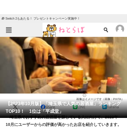
🎁 Switch 2もあたる！ プレゼントキャンペーン実施中！
ねとらぼメニュー
TOP
ニュース
エンタメ
クイズ
グルメ
地域
住まい
教育・育児
動物
リサーチ
居酒屋
2023/10/30 20:35（公開）
画像はイメージです（画像：PIXTA）
会員記事
【2023年10月版】「埼玉県で人気の居酒屋」ランキング
X
Share
LINE
hatena
TOP10！ 1位は「平成堂」
メディア
埼玉県でおすすめの居酒屋を探している人に向けて、2023年
10月にユーザーからの評価が高かったお店を紹介していきます。
注目記事を集めた総合ページ