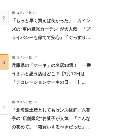
コメント数：
7
2
「もっと早く買えば良かった」 カイン
ズの“車内遮光カーテン”が大人気 「プ
ライバシーも保てて安心」「ぐっすり眠
れました」（2/2） | ライフ ねとらぼリ
サーチ：2ページ目
コメント数：
7
3
兵庫県の「ケーキ」の名店10選！ 一番
うまいと思う店はどこ？【7月12日は
「デコレーションケーキの日」！】
（2/4） | 兵庫県 ねとらぼリサーチ：2ペ
ージ目
コメント数：
5
4
「北海道土産としてもセンス抜群」六花
亭の“店舗限定”お菓子が人気 「こんな
の初めて」「箱買いするべきだった」
（1/2） | 北海道 ねとらぼリサーチ