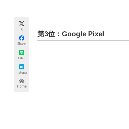
モノづくり技術者専門サイト
エレクトロ
X
ちょっと気になるネットの話題
第3位：Google Pixel
Share
LINE
hatena
Home