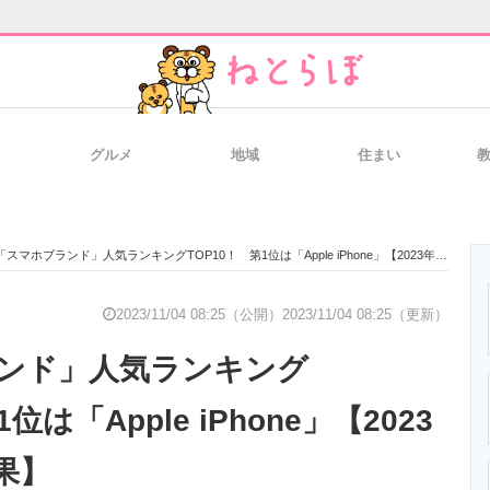
グルメ
地域
住まい
と未来を見通す
スマホと通信の最新トレンド
進化するPCとデ
「スマホブランド」人気ランキングTOP10！ 第1位は「Apple iPhone」【2023年最新調査結果】
のいまが分かる
企業ITのトレンドを詳説
経営リーダーの
2023/11/04 08:25（公開）
2023/11/04 08:25（更新）
ンド」人気ランキング
T製品の総合サイト
IT製品の技術・比較・事例
製造業のIT導入
位は「Apple iPhone」【2023
果】