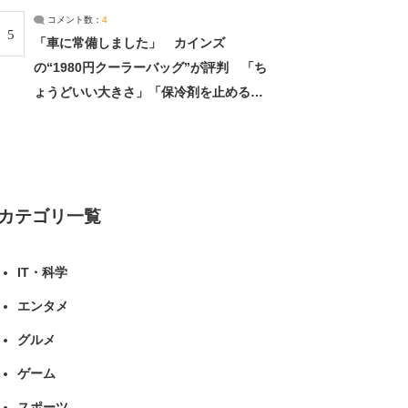
コメント数：
4
5
「車に常備しました」 カインズ
の“1980円クーラーバッグ”が評判 「ち
ょうどいい大きさ」「保冷剤を止めるベ
ルトが良い」（1/5） | ライフ ねとらぼ
リサーチ
カテゴリ一覧
IT・科学
エンタメ
グルメ
ゲーム
スポーツ