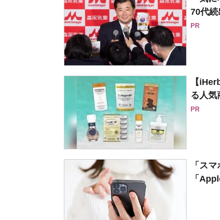
70代続
PR
【iH
る人気
PR
「スマ
「Apple