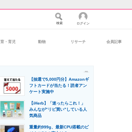
検索
ログイン
教育・育児
動物
リサーチ
会員記事
バイスの未来
好きが集まる 比べて選べる
- PR -
【抽選で5,000円分】Amazonギ
コミュニティ
マーケ×ITの今がよく分かる
フトカードが当たる！読者アン
ケート実施中
【iHerb】「迷ったらこれ！」
・活用を支援
みんなが"リピ買い"している人
気商品
重量約999g、最新CPU搭載のビ