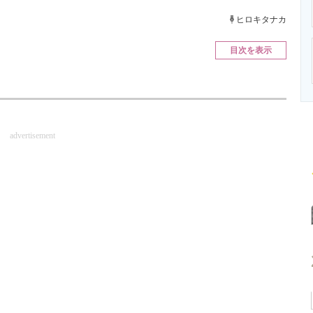
ニクス専門サイト
電子設計の基本と応用
エネルギーの専
ヒロキタナカ
目次を表示
advertisement