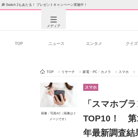
🎁 Switch 2もあたる！ プレゼントキャンペーン実施中！
メディア
TOP
ニュース
エンタメ
クイズ
注目記事を集めた総合ページ
ITの今
TOP
>
リサーチ
>
家電・PC・カメラ
>
スマホ
>
ビジネスと働き方のヒント
AI活用
スマホ
「スマホブラ
ITエンジニア向け専門サイト
企業向けI
画像：写真AC（画像はイ
TOP10！ 第1
メージです）
年最新調査結