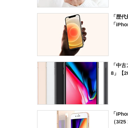
「歴代
「iPhon
「中古
8」【20
「iPh
（3/25 1