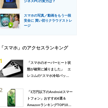
ジネスPCの実力は？
門メディア
建設×テクノロジーの最前線
スマホの写真／動画をもう一段
安全に 買い切りクラウドストレ
ージ
「スマホ」のアクセスランキング
1
「スマホのオーバーヒート状
態が確実に減りました」 エ
レコムの“スマホ冷却パッ
ド”に高評価の声 「結露の心
2
配なくスマホ温度が下がりま
「3万円以下のAndroidスマー
す」
トフォン」おすすめ6選＆
AmazonランキングTOP10！