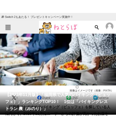
🎁 Switch 2もあたる！ プレゼントキャンペーン実施中！
ねとらぼメニュー
TOP
ニュース
エンタメ
クイズ
グルメ
地域
住まい
教育・育児
動物
リサーチ
バイキング（ビュッフェ）
2023/11/05 11:20（公開）
画像はイメージです（画像：PIXTA）
会員記事
【2023年11月版】「福岡県で人気のバイキング（ビュッ
X
Share
LINE
hatena
フェ）」ランキングTOP10！ 1位は「バイキングレス
メディア
福岡県でおすすめのバイキング（ビュッフェ）を探している人
トラン 農（みのり）」
に向けて、2023年11月にユーザーからの評価が高かったお店を
注目記事を集めた総合ページ