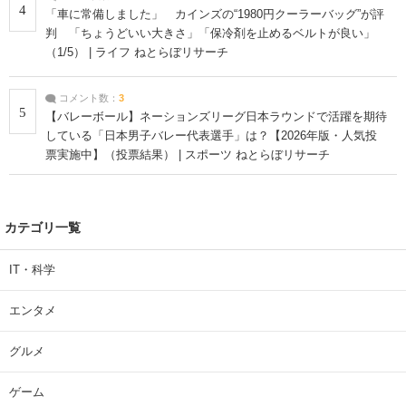
4
「車に常備しました」 カインズの“1980円クーラーバッグ”が評
判 「ちょうどいい大きさ」「保冷剤を止めるベルトが良い」
（1/5） | ライフ ねとらぼリサーチ
コメント数：
3
5
【バレーボール】ネーションズリーグ日本ラウンドで活躍を期待
している「日本男子バレー代表選手」は？【2026年版・人気投
票実施中】（投票結果） | スポーツ ねとらぼリサーチ
カテゴリ一覧
IT・科学
エンタメ
グルメ
ゲーム