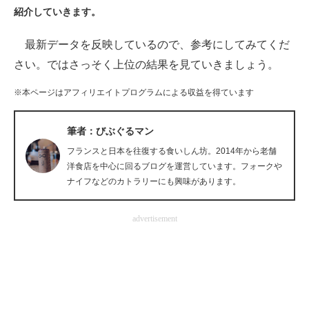
紹介していきます。
ITの今と未来を見通す
最新データを反映しているので、参考にしてみてくだ
スマホと通信の最新トレンド
さい。ではさっそく上位の結果を見ていきましょう。
進化するPCとデバイスの未来
※本ページはアフィリエイトプログラムによる収益を得ています
好きが集まる 比べて選べる
筆者：びぶぐるマン
ビジネスと働き方のヒント
フランスと日本を往復する食いしん坊。2014年から老舗
洋食店を中心に回るブログを運営しています。フォークや
AI活用のいまが分かる
ナイフなどのカトラリーにも興味があります。
企業ITのトレンドを詳説
advertisement
経営リーダーのコミュニティ
マーケ×ITの今がよく分かる
ITエンジニア向け専門サイト