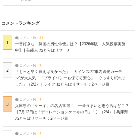
コメントランキング
コメント数：
21
1
一番好きな「韓国の男性俳優」は？【2026年版・人気投票実施
中】 | 芸能人 ねとらぼリサーチ
コメント数：
7
2
「もっと早く買えば良かった」 カインズの“車内遮光カーテ
ン”が大人気 「プライバシーも保てて安心」「ぐっすり眠れま
した」（2/2） | ライフ ねとらぼリサーチ：2ページ目
コメント数：
7
3
兵庫県の「ケーキ」の名店10選！ 一番うまいと思う店はどこ？
【7月12日は「デコレーションケーキの日」！】（2/4） | 兵庫県
ねとらぼリサーチ：2ページ目
コメント数：
4