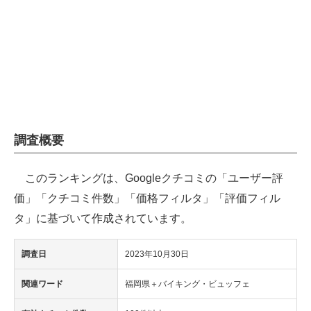
企業向けIT製品の総合サイト
IT製品の技術・比較・事例
製造業のIT導入・活用を支援
モノづくり技術者専門サイト
エレクトロニクス専門サイト
調査概要
電子設計の基本と応用
このランキングは、Googleクチコミの「ユーザー評
エネルギーの専門メディア
価」「クチコミ件数」「価格フィルタ」「評価フィル
タ」に基づいて作成されています。
建設×テクノロジーの最前線
調査日
2023年10月30日
ちょっと気になるネットの話題
関連ワード
福岡県＋バイキング・ビュッフェ