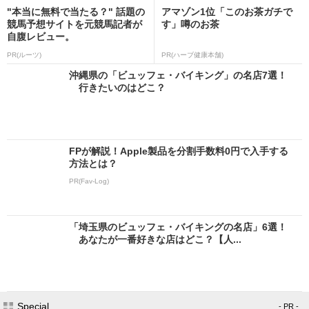
"本当に無料で当たる？" 話題の
アマゾン1位「このお茶ガチで
競馬予想サイトを元競馬記者が
す」噂のお茶
自腹レビュー。
PR(ルーツ)
PR(ハーブ健康本舗)
沖縄県の「ビュッフェ・バイキング」の名店7選！
行きたいのはどこ？
FPが解説！Apple製品を分割手数料0円で入手する
方法とは？
PR(Fav-Log)
「埼玉県のビュッフェ・バイキングの名店」6選！
あなたが一番好きな店はどこ？【人...
Special
- PR -