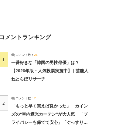
コメントランキング
コメント数：
21
1
一番好きな「韓国の男性俳優」は？
【2026年版・人気投票実施中】 | 芸能人
ねとらぼリサーチ
コメント数：
7
2
「もっと早く買えば良かった」 カイン
ズの“車内遮光カーテン”が大人気 「プ
ライバシーも保てて安心」「ぐっすり眠
れました」（2/2） | ライフ ねとらぼリ