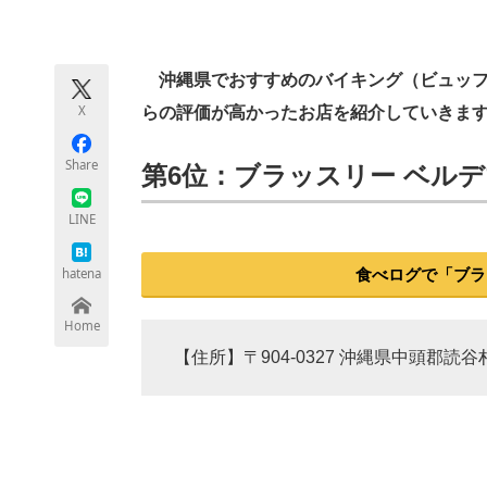
モノづくり技術者専門サイト
エレクトロ
沖縄県でおすすめのバイキング（ビュッフェ
X
らの評価が高かったお店を紹介していきま
ちょっと気になるネットの話題
Share
第6位：ブラッスリー ベルデマ
LINE
hatena
食べログで「ブラ
Home
【住所】〒904-0327 沖縄県中頭郡読谷