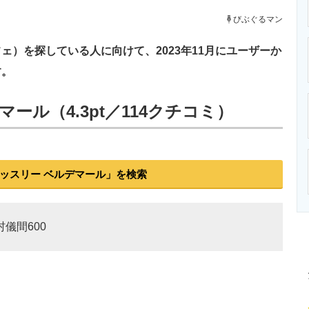
ニクス専門サイト
電子設計の基本と応用
エネルギーの専
びぶぐるマン
）を探している人に向けて、2023年11月にユーザーか
す。
ール（4.3pt／114クチコミ）
ッスリー ベルデマール」を検索
村儀間600