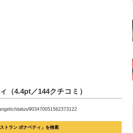
（4.4pt／144クチコミ）
12angelic/status/903470051562373122
ストラン ボナペティ」を検索