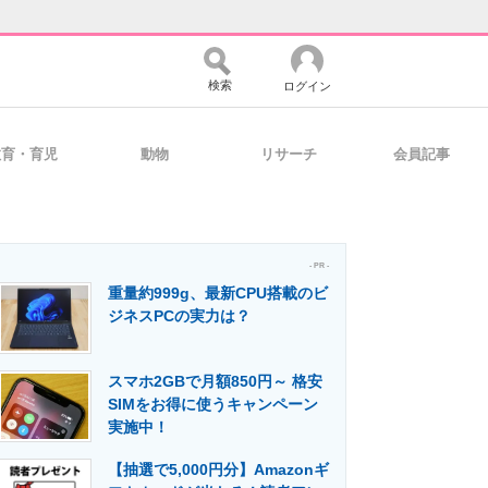
検索
ログイン
教育・育児
動物
リサーチ
会員記事
バイスの未来
好きが集まる 比べて選べる
- PR -
重量約999g、最新CPU搭載のビ
コミュニティ
マーケ×ITの今がよく分かる
ジネスPCの実力は？
スマホ2GBで月額850円～ 格安
・活用を支援
SIMをお得に使うキャンペーン
実施中！
【抽選で5,000円分】Amazonギ