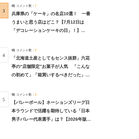
サーチ：2ページ目
コメント数：
7
3
兵庫県の「ケーキ」の名店10選！ 一番
うまいと思う店はどこ？【7月12日は
「デコレーションケーキの日」！】
（2/4） | 兵庫県 ねとらぼリサーチ：2ペ
ージ目
コメント数：
5
4
「北海道土産としてもセンス抜群」六花
亭の“店舗限定”お菓子が人気 「こんな
の初めて」「箱買いするべきだった」
（1/2） | 北海道 ねとらぼリサーチ
コメント数：
3
5
【バレーボール】ネーションズリーグ日
本ラウンドで活躍を期待している「日本
男子バレー代表選手」は？【2026年版・
人気投票実施中】（投票結果） | スポー
ツ ねとらぼリサーチ