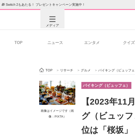
🎁 Switch 2もあたる！ プレゼントキャンペーン実施中！
メディア
TOP
ニュース
エンタメ
クイズ
注目記事を集めた総合ページ
ITの今
TOP
>
リサーチ
>
グルメ
>
バイキング（ビュッフェ
ビジネスと働き方のヒント
AI活用
バイキング（ビュッフェ）
【2023年1
ITエンジニア向け専門サイト
企業向けI
画像はイメージです（画
グ（ビュッフ
像：PIXTA）
位は「桜坂」