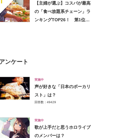
1
【主婦が選ぶ】コスパが最高
の「食べ放題系チェーン」ラ
ンキングTOP26！ 第1位は
「焼肉きんぐ」【2025年最新
調査結果】
アンケート
実施中
声が好きな「日本のボーカリ
スト」は？
回答数：49429
実施中
歌が上手だと思うホロライブ
のメンバーは？