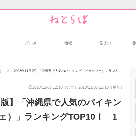
グルメ
地域
住まい
と未来を見通す
スマホと通信の最新トレンド
進化するPCとデ
）
>
【2023年11月版】「沖縄県で人気のバイキング（ビュッフェ）」ランキングTOP10！ 1位は「桜坂」
のいまが分かる
企業ITのトレンドを詳説
経営リーダーの
2023/11/05 12:10（公開）
2023/11/05 12:10（更新）
1月版】「沖縄県で人気のバイキン
T製品の総合サイト
IT製品の技術・比較・事例
製造業のIT導入
ェ）」ランキングTOP10！ 1