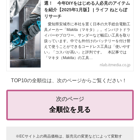
選！ 今年DIYをはじめる人必見のアイテム
を紹介【2025年1月版】 | ライフ ねとらぼ
リサーチ
愛知県安城市に本社を置く日本の大手総合電動工
具メーカー「Makita（マキタ）」。インパクトドラ
イバーやブロワー、サンダーなど幅広い工具を取り
扱っています。中でも外付けのバッテリーを付け替
えて使うことができるコードレス工具は「使いやす
い」「コスパが高い」と評判です。 本記事では
「マキタ（Makita）の工具…
nlab.itmedia.co.jp
TOP10の全順位は、次のページからご覧ください！
全順位を見る
※ECサイト上の商品価格は、販売元の変更などによって変動す