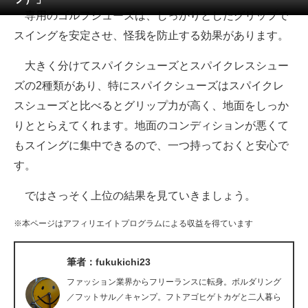
専用のゴルフシューズは、しっかりとしたグリップで
ITの今と未来を見通す
スイングを安定させ、怪我を防止する効果があります。
スマホと通信の最新トレンド
大きく分けてスパイクシューズとスパイクレスシュー
ズの2種類があり、特にスパイクシューズはスパイクレ
進化するPCとデバイスの未来
スシューズと比べるとグリップ力が高く、地面をしっか
好きが集まる 比べて選べる
りととらえてくれます。地面のコンディションが悪くて
もスイングに集中できるので、一つ持っておくと安心で
ビジネスと働き方のヒント
す。
AI活用のいまが分かる
ではさっそく上位の結果を見ていきましょう。
企業ITのトレンドを詳説
※本ページはアフィリエイトプログラムによる収益を得ています
経営リーダーのコミュニティ
筆者：fukukichi23
マーケ×ITの今がよく分かる
ファッション業界からフリーランスに転身。ボルダリング
ITエンジニア向け専門サイト
／フットサル／キャンプ。フトアゴヒゲトカゲと二人暮ら