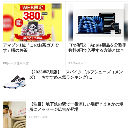
アマゾン1位「このお茶ガチで
FPが解説！Apple製品を分割手
す」噂のお茶
数料0円で入手する方法とは？
PR(ハーブ健康本舗)
PR(Fav-Log)
【2023年7月版】「スパイクゴルフシューズ（メン
ズ）」おすすめ人気ランキングT...
【注目】地下鉄の駅で一番涼しい場所？まさかの場
所にメッセージ広告が登場
PR(ねとらぼ)