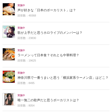
実施中
声が好きな「日本のボーカリスト」は？
回答数：49368
実施中
歌が上手だと思うホロライブのメンバーは？
回答数：23830
実施中
ラーメンって日本食？それとも中華料理？
回答数：19625
実施中
神奈川県で一番うまいと思う「横浜家系ラーメン店」はどこ？
回答数：8495
実施中
唯一無二の歌声だと思うボーカリストは？
回答数：8054