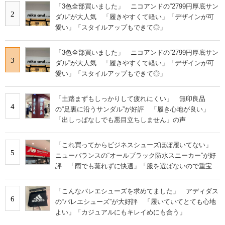
「3色全部買いました」 ニコアンドの“2799円厚底サン
2
ダル”が大人気 「履きやすくて軽い」「デザインが可
愛い」「スタイルアップもできて◎」
「3色全部買いました」 ニコアンドの“2799円厚底サン
3
ダル”が大人気 「履きやすくて軽い」「デザインが可
愛い」「スタイルアップもできて◎」
「土踏まずもしっかりして疲れにくい」 無印良品
4
の“足裏に沿うサンダル”が好評 「履き心地が良い」
「出しっぱなしでも悪目立ちしません」の声
「これ買ってからビジネスシューズほぼ履いてない」
5
ニューバランスの“オールブラック防水スニーカー”が好
評 「雨でも蒸れずに快適」「服を選ばないので重宝」
などの声
「こんなバレエシューズを求めてました」 アディダス
6
の“バレエシューズ”が大好評 「履いていてとても心地
よい」「カジュアルにもキレイめにも合う」