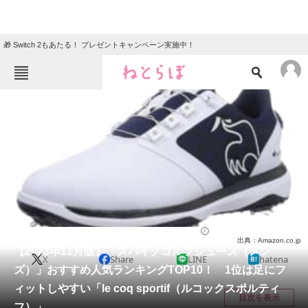
🎁 Switch 2もあたる！ プレゼントキャンペーン実施中！
ねとらぼメニュー
TOP
ニュース
エンタメ
クイズ
グルメ
地域
住まい
教育・育児
動物
リサーチ
シューズ
2023/11/20 19:01（公開）
出典：Amazon.co.jp
会員記事
【2023年11月版】「スパイクゴルフシューズ（メン
X
Share
LINE
hatena
ズ）」おすすめ人気ランキングTOP10！ 1位は足にフ
メディア
ィットしやすい「le coq sportif（ルコックスポルティ
目次を表示
フ）」
注目記事を集めた総合ページ