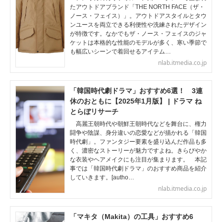
たアウトドアブランド「THE NORTH FACE（ザ・
ノース・フェイス）」。アウトドアスタイルとタウ
ンユースを両立できる利便性や洗練されたデザイン
が特徴です。なかでもザ・ノース・フェイスのジャ
ケットは本格的な性能のモデルが多く、寒い季節で
も幅広いシーンで着回せるアイテム…
nlab.itmedia.co.jp
「韓国時代劇ドラマ」おすすめ6選！ 3連
休のおともに【2025年1月版】 | ドラマ ね
とらぼリサーチ
高麗王朝時代や朝鮮王朝時代などを舞台に、権力
闘争や陰謀、身分違いの恋愛などが描かれる「韓国
時代劇」。ファンタジー要素を盛り込んだ作品も多
く、濃密なストーリーが魅力ですよね。きらびやか
な衣装やヘアメイクにも注目が集まります。 本記
事では「韓国時代劇ドラマ」のおすすめ商品を紹介
していきます。[autho…
nlab.itmedia.co.jp
「マキタ（Makita）の工具」おすすめ6