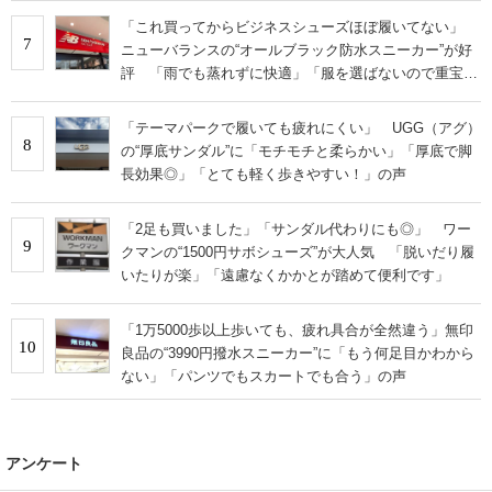
「これ買ってからビジネスシューズほぼ履いてない」
7
ニューバランスの“オールブラック防水スニーカー”が好
評 「雨でも蒸れずに快適」「服を選ばないので重宝」
などの声
「テーマパークで履いても疲れにくい」 UGG（アグ）
8
の“厚底サンダル”に「モチモチと柔らかい」「厚底で脚
長効果◎」「とても軽く歩きやすい！」の声
「2足も買いました」「サンダル代わりにも◎」 ワー
9
クマンの“1500円サボシューズ”が大人気 「脱いだり履
いたりが楽」「遠慮なくかかとが踏めて便利です」
「1万5000歩以上歩いても、疲れ具合が全然違う」無印
10
良品の“3990円撥水スニーカー”に「もう何足目かわから
ない」「パンツでもスカートでも合う」の声
アンケート