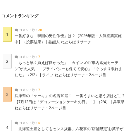
コメントランキング
コメント数：
20
1
一番好きな「韓国の男性俳優」は？【2026年版・人気投票実施
中】（投票結果） | 芸能人 ねとらぼリサーチ
コメント数：
7
2
「もっと早く買えば良かった」 カインズの“車内遮光カーテ
ン”が大人気 「プライバシーも保てて安心」「ぐっすり眠れま
した」（2/2） | ライフ ねとらぼリサーチ：2ページ目
コメント数：
7
3
兵庫県の「ケーキ」の名店10選！ 一番うまいと思う店はどこ？
【7月12日は「デコレーションケーキの日」！】（2/4） | 兵庫県
ねとらぼリサーチ：2ページ目
コメント数：
5
4
「北海道土産としてもセンス抜群」六花亭の“店舗限定”お菓子が