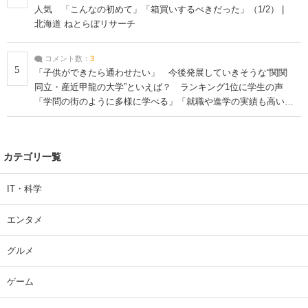
人気 「こんなの初めて」「箱買いするべきだった」（1/2） |
北海道 ねとらぼリサーチ
コメント数：
3
5
「子供ができたら通わせたい」 今後発展していきそうな“関関
同立・産近甲龍の大学”といえば？ ランキング1位に学生の声
「学問の街のように多様に学べる」「就職や進学の実績も高い」
| 大学 ねとらぼリサーチ
カテゴリ一覧
IT・科学
エンタメ
グルメ
ゲーム