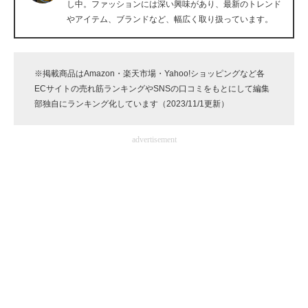
し中。ファッションには深い興味があり、最新のトレンド
企業向けIT製品の総合サイト
やアイテム、ブランドなど、幅広く取り扱っています。
IT製品の技術・比較・事例
※掲載商品はAmazon・楽天市場・Yahoo!ショッピングなど各
製造業のIT導入・活用を支援
ECサイトの売れ筋ランキングやSNSの口コミをもとにして編集
部独自にランキング化しています（2023/11/1更新）
モノづくり技術者専門サイト
エレクトロニクス専門サイト
advertisement
電子設計の基本と応用
エネルギーの専門メディア
建設×テクノロジーの最前線
ちょっと気になるネットの話題