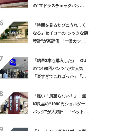
の“マドラスチェックバッ
グ”がお得！ 「色んな人に褒
6
められます」「シンプルな服
「時間を見るたびにうれしく
装の差し色に」
なる」セイコーの“シックな腕
時計”が高評価 「一番カッコ
いい」「末永くお付き合いし
7
たい」
「結果3本も購入した」 GU
の“1490円パンツ”が大人気
「楽すぎてこればっか」「洗
濯後も乾きが早い」
8
「軽い！肩凝らない！」 無
印良品の“1990円ショルダー
バッグ”が大好評 「ペットボ
トルも入る」「旅行用のサブ
9
バックに最適」の声