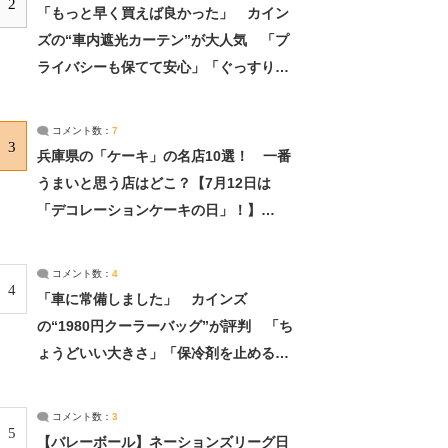
2
「もっと早く買えば良かった」 カイン
ズの“車内遮光カーテン”が大人気 「プ
ライバシーも保てて安心」「ぐっすり眠
れました」（2/2） | ライフ ねとらぼリ
サーチ：2ページ目
コメント数：
7
3
兵庫県の「ケーキ」の名店10選！ 一番
うまいと思う店はどこ？【7月12日は
「デコレーションケーキの日」！】
（2/4） | 兵庫県 ねとらぼリサーチ：2ペ
ージ目
コメント数：
4
4
「車に常備しました」 カインズ
の“1980円クーラーバッグ”が評判 「ち
ょうどいい大きさ」「保冷剤を止めるベ
ルトが良い」（1/5） | ライフ ねとらぼ
リサーチ
コメント数：
3
5
【バレーボール】ネーションズリーグ日