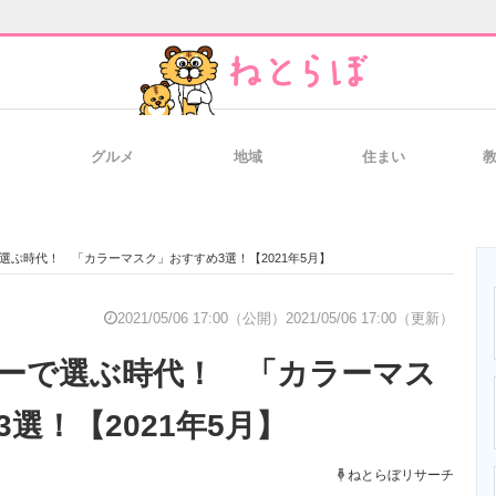
グルメ
地域
住まい
と未来を見通す
スマホと通信の最新トレンド
進化するPCとデ
選ぶ時代！ 「カラーマスク」おすすめ3選！【2021年5月】
のいまが分かる
企業ITのトレンドを詳説
経営リーダーの
2021/05/06 17:00（公開）
2021/05/06 17:00（更新）
ーで選ぶ時代！ 「カラーマス
T製品の総合サイト
IT製品の技術・比較・事例
製造業のIT導入
選！【2021年5月】
ねとらぼリサーチ