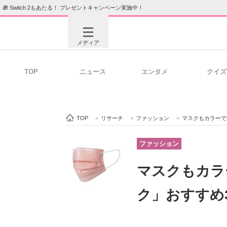
🎁 Switch 2もあたる！ プレゼントキャンペーン実施中！
メディア
TOP
ニュース
エンタメ
クイズ
注目記事を集めた総合ページ
ITの今
TOP
>
リサーチ
>
ファッション
>
マスクもカラーで
ビジネスと働き方のヒント
AI活用
ファッション
マスクもカラ
ITエンジニア向け専門サイト
企業向けI
ク」おすすめ3