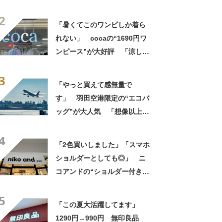
た！」「着てると必ず褒めら
2
れる！！」
「暑くてこのワンピしか着ら
れない」 cocaの“1690円ワ
ンピース”が大好評 「涼しく
着られて、シワがよらない素
3
材感と薄さも◎」「大好きす
「やっと買えて感無量で
ぎて色違いも購入」
す」 羽田空港限定の“エコバ
ッグ”が大人気 「想像以上に
便利でした」「伊勢丹柄がお
4
しゃれで、使うたびに気分が
「2色買いしました」「スマホ
上がります」
ショルダーとしても◎」 ニ
コアンドの“ショルダー付き財
布”が大好評 「めちゃくちゃ
5
かわいいです」「フェスで活
「この夏大活躍してます」
躍しそう」
1290円→990円 無印良品