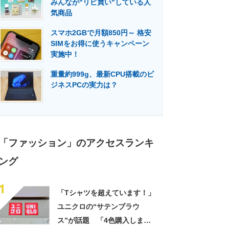
みんなが"リピ買い"している人
門メディア
建設×テクノロジーの最前線
気商品
スマホ2GBで月額850円～ 格安
SIMをお得に使うキャンペーン
実施中！
重量約999g、最新CPU搭載のビ
ジネスPCの実力は？
「ファッション」のアクセスランキ
ング
1
「Tシャツを超えています！」
ユニクロの“サテンブラウ
ス”が話題 「4色購入しまし