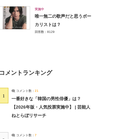
実施中
唯一無二の歌声だと思うボー
カリストは？
回答数：8129
コメントランキング
コメント数：
21
1
一番好きな「韓国の男性俳優」は？
【2026年版・人気投票実施中】 | 芸能人
ねとらぼリサーチ
コメント数：
7