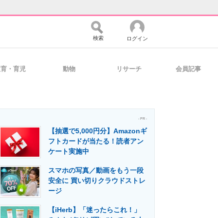
検索
ログイン
教育・育児
動物
リサーチ
会員記事
バイスの未来
好きが集まる 比べて選べる
- PR -
【抽選で5,000円分】Amazonギ
コミュニティ
マーケ×ITの今がよく分かる
フトカードが当たる！読者アン
ケート実施中
スマホの写真／動画をもう一段
・活用を支援
安全に 買い切りクラウドストレ
ージ
【iHerb】「迷ったらこれ！」